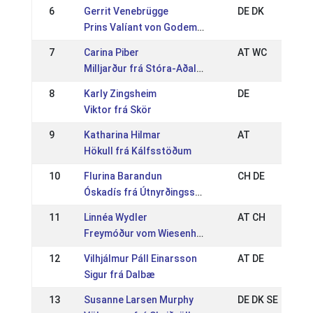
6
Gerrit Venebrügge
DE DK
Prins Valíant von Godemoor
7
Carina Piber
AT WC
Milljarður frá Stóra-Aðalskarði
8
Karly Zingsheim
DE
Viktor frá Skör
9
Katharina Hilmar
AT
Hökull frá Kálfsstöðum
10
Flurina Barandun
CH DE
Óskadís frá Útnyrðingsstöðum
11
Linnéa Wydler
AT CH
Freymóður vom Wiesenhof
12
Vilhjálmur Páll Einarsson
AT DE
Sigur frá Dalbæ
13
Susanne Larsen Murphy
DE DK SE