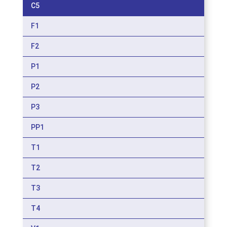
C5
F1
F2
P1
P2
P3
PP1
T1
T2
T3
T4