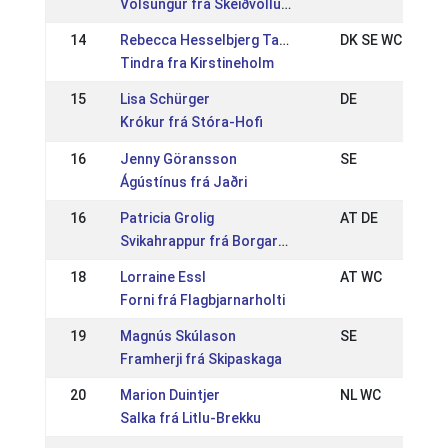
Völsungur frá Skeiðvöllum
14
Rebecca Hesselbjerg Taulborg
DK SE WC
Tindra fra Kirstineholm
15
Lisa Schürger
DE
Krókur frá Stóra-Hofi
16
Jenny Göransson
SE
Ágústínus frá Jaðri
16
Patricia Grolig
AT DE
Svikahrappur frá Borgarnesi
18
Lorraine Essl
AT WC
Forni frá Flagbjarnarholti
19
Magnús Skúlason
SE
Framherji frá Skipaskaga
20
Marion Duintjer
NL WC
Salka frá Litlu-Brekku