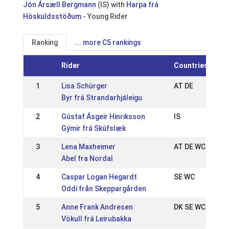
Jón Ársæll Bergmann
(IS) with
Harpa frá
Höskuldsstöðum
- Young Rider
Ranking
... more C5 rankings
Rider
Countries
1
Lisa Schürger
AT DE
Byr frá Strandarhjáleigu
2
Gústaf Ásgeir Hinriksson
IS
Gýmir frá Skúfslæk
3
Lena Maxheimer
AT DE WC
Abel fra Nordal
4
Caspar Logan Hegardt
SE WC
Oddi från Skeppargården
5
Anne Frank Andresen
DK SE WC
Vökull frá Leirubakka