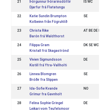
21
Þórgunnur Þórarinsdóttir
IS WC
Djarfur frá Flatatungu
22
Katie Sundin Brumpton
SE
Kolbeinn från Fögruhlíð
23
Christa Rike
AT BE DE NL WC
Barón frá Waldthorst
24
Filippa Gram
DK SE WC
Kristall frá Skagaströnd
25
Vivien Sigmundsson
DE
Kistill frá Ytra-Vallholti
26
Linnea Blomgren
SE
Bróðir fra Slippen
27
Ida-Sofie Kvande
NO
Grímur fra Gavnholt
28
Felina Sophie Gringel
DE
Leikari vom Teufelsmoor