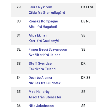
29
Laura Nyström
DK FI SE
Gilda fra Stenkullagård
30
Roaske Kompagne
DE NL
Aðall frá Hagahofi
31
Alice Ekman
SE
Karri frá Gauksmýri
32
Finnur Bessi Svavarsson
SE
Svaðilfari frá Litladal
33
Steffi Svendsen
DK
Taktík fra Teland
34
Desirée Alameri
DK SE
Nikulás fra Guldbæk
35
Mira Hallerby
SE
Ársól från Stensäter
36
Nike Jakobsson
SE