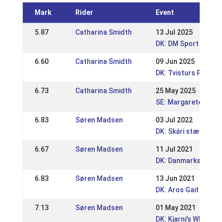
Mark
Rider
Event
5.87
Catharina Smidth
13 Jul 2025
DK: DM Sport 2025
6.60
Catharina Smidth
09 Jun 2025
DK: Tvisturs Pinses
6.73
Catharina Smidth
25 May 2025
SE: Margaretehof Sp
6.83
Søren Madsen
03 Jul 2022
DK: Skári stævne h
6.67
Søren Madsen
11 Jul 2021
DK: Danmarksmester
6.83
Søren Madsen
13 Jun 2021
DK: Aros Gait Event
7.13
Søren Madsen
01 May 2021
DK: Kjarni's WRL / D