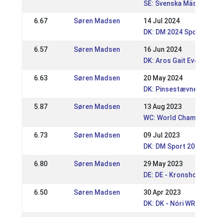
SE: Svenska Mästersk
6.67
Søren Madsen
14 Jul 2024
DK: DM 2024 Sport og 
6.57
Søren Madsen
16 Jun 2024
DK: Aros Gait Event
6.63
Søren Madsen
20 May 2024
DK: Pinsestævnet - Sj
5.87
Søren Madsen
13 Aug 2023
WC: World Championsh
6.73
Søren Madsen
09 Jul 2023
DK: DM Sport 2023
6.80
Søren Madsen
29 May 2023
DE: DE - Kronshof Spec
6.50
Søren Madsen
30 Apr 2023
DK: DK - Nóri WRL / DR