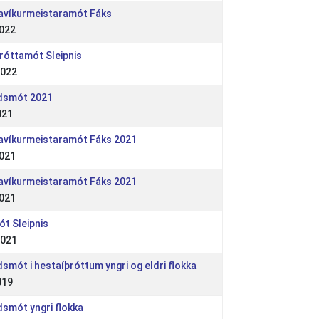
javíkurmeistaramót Fáks
2022
þróttamót Sleipnis
2022
ndsmót 2021
021
javíkurmeistaramót Fáks 2021
2021
javíkurmeistaramót Fáks 2021
2021
ót Sleipnis
2021
ndsmót i hestaíþróttum yngri og eldri flokka
019
ndsmót yngri flokka