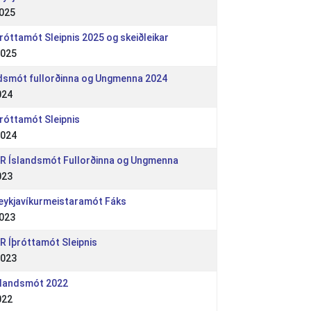
2025
þróttamót Sleipnis 2025 og skeiðleikar
2025
ndsmót fullorðinna og Ungmenna 2024
024
þróttamót Sleipnis
2024
 WR Íslandsmót Fullorðinna og Ungmenna
023
 Reykjavíkurmeistaramót Fáks
2023
 WR Íþróttamót Sleipnis
2023
slandsmót 2022
022