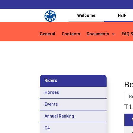
Welcome
FEIF
General
Contacts
Documents
FAQ S
General
Contacts
Documents
FAQ S
Riders
Be
Horses
R
Events
T1 
Annual Ranking
C4