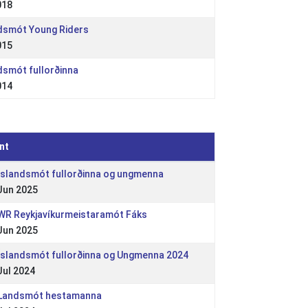
018
ndsmót Young Riders
015
ndsmót fullorðinna
014
nt
 Íslandsmót fullorðinna og ungmenna
Jun 2025
 WR Reykjavíkurmeistaramót Fáks
Jun 2025
 Íslandsmót fullorðinna og Ungmenna 2024
Jul 2024
 Landsmót hestamanna