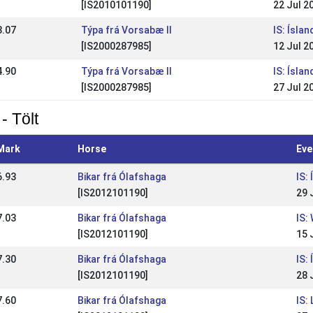
[IS2010101190]
22 Jul 2
3.07
Týpa frá Vorsabæ II
IS: Ísla
[IS2000287985]
12 Jul 2
4.90
Týpa frá Vorsabæ II
IS: Ísla
[IS2000287985]
27 Jul 2
- Tölt
Mark
Horse
Eve
6.93
Bikar frá Ólafshaga
IS:
[IS2012101190]
29 
7.03
Bikar frá Ólafshaga
IS:
[IS2012101190]
15 
7.30
Bikar frá Ólafshaga
IS:
[IS2012101190]
28 
7.60
Bikar frá Ólafshaga
IS: