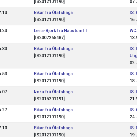
[IS2012101190]
07 
7.13
Bikar frá Ólafshaga
IS:
[IS2012101190]
16 
4.23
Leira-Björk frá Naustum III
WC:
[IS2007265487]
13 
6.80
Bikar frá Ólafshaga
IS:
[IS2012101190]
Un
02 
6.53
Bikar frá Ólafshaga
IS:
[IS2012101190]
18 
6.07
Þoka frá Ólafshaga
IS:
[IS2015201191]
21 
6.27
Bikar frá Ólafshaga
IS:
[IS2012101190]
24 
7.10
Bikar frá Ólafshaga
IS:
[IS2012101190]
19 