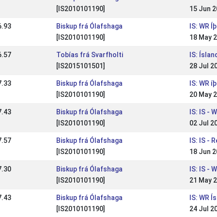
[IS2010101190]
15 Jun 
6.93
Biskup frá Ólafshaga
IS: WR Í
[IS2010101190]
18 May 
6.57
Tobías frá Svarfholti
IS: Ísla
[IS2015101501]
28 Jul 2
7.33
Biskup frá Ólafshaga
IS: WR í
[IS2010101190]
20 May 
7.43
Biskup frá Ólafshaga
IS: IS -
[IS2010101190]
02 Jul 2
7.57
Biskup frá Ólafshaga
IS: IS -
[IS2010101190]
18 Jun 
7.30
Biskup frá Ólafshaga
IS: IS -
[IS2010101190]
21 May 
7.43
Biskup frá Ólafshaga
IS: WR Í
[IS2010101190]
24 Jul 2