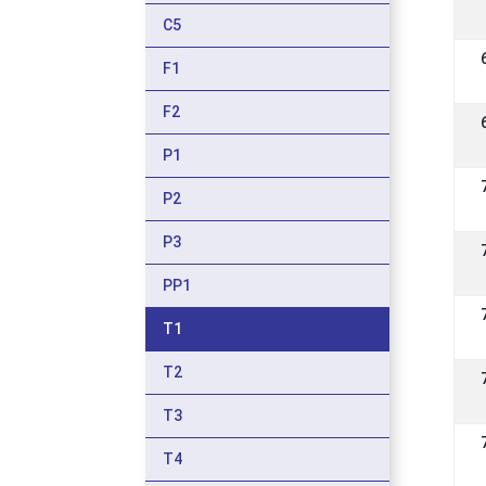
C5
F1
F2
P1
P2
P3
PP1
T1
T2
T3
T4