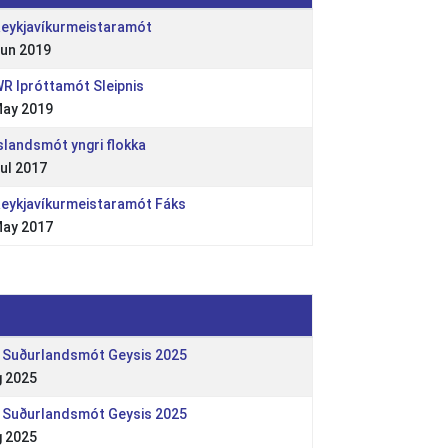
Reykjavíkurmeistaramót
Jun 2019
WR lpróttamót Sleipnis
May 2019
Íslandsmót yngri flokka
ul 2017
Reykjavíkurmeistaramót Fáks
May 2017
R Suðurlandsmót Geysis 2025
g 2025
R Suðurlandsmót Geysis 2025
g 2025