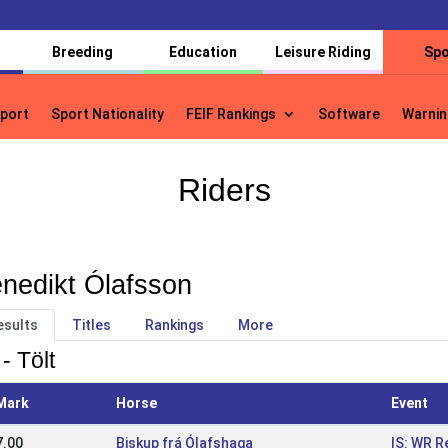
Breeding
Education
Leisure Riding
Spo
port
Sport Nationality
FEIF Rankings
Software
Warnin
port
Sport Nationality
FEIF Rankings
Software
Warnin
Riders
nedikt Ólafsson
esults
Titles
Rankings
More
- Tölt
Mark
Horse
Event
7.00
Biskup frá Ólafshaga
IS: WR R