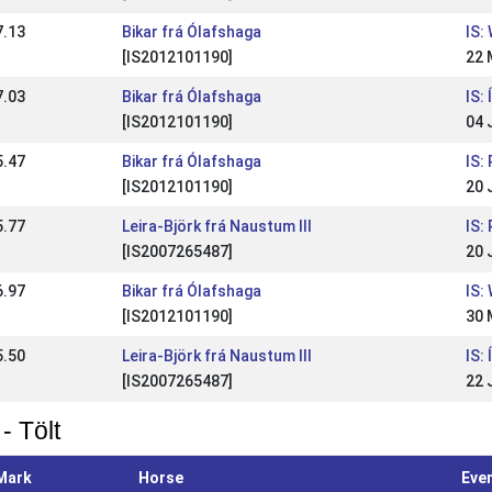
7.13
Bikar frá Ólafshaga
IS:
[IS2012101190]
22 
7.03
Bikar frá Ólafshaga
IS:
[IS2012101190]
04 
5.47
Bikar frá Ólafshaga
IS:
[IS2012101190]
20 
5.77
Leira-Björk frá Naustum III
IS:
[IS2007265487]
20 
6.97
Bikar frá Ólafshaga
IS:
[IS2012101190]
30 
5.50
Leira-Björk frá Naustum III
IS:
[IS2007265487]
22 
- Tölt
Mark
Horse
Eve