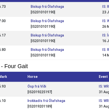
6.73
Biskup frá Ólafshaga
IS: 
[IS2010101190]
23 
7.00
Biskup frá Ólafshaga
IS: 
[IS2010101190]
26 
6.17
Biskup frá Ólafshaga
IS: 
[IS2010101190]
16 J
5.80
Biskup frá Ólafshaga
IS: 
[IS2010101190]
14 
 - Four Gait
Mark
Horse
Event
5.93
Ösp frá Víði
IS: W
[IS2019225197]
31 Au
6.10
Þokkadís frá Ólafshaga
IS: W
[IS2019201189]
31 Au