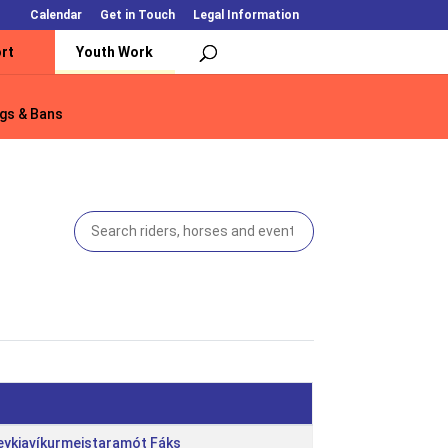
Calendar
Get in Touch
Legal Information
rt
Youth Work
gs & Bans
gs & Bans
eykjavíkurmeistaramót Fáks