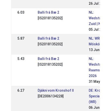
26 Jul 2026
6.03
Balli frá Bæ 2
NL:
[IS2018135202]
Wedstrijden
Zuid | NK
05 Jul 2026
5.87
Balli frá Bæ 2
NL: WR
[IS2018135202]
Móskógar IV
13 Jun 2026
5.43
Balli frá Bæ 2
NL:
[IS2018135202]
Wedstrijden
Raamsdonk
2026
31 May 2026
6.27
Djákni vom Kronshof II
DE: Kronshof
[DE2006134228]
Special 2022
(WR)
06 Jun 2022