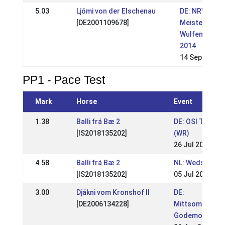
5.03
Ljómi von der Elschenau
DE: NRW
[DE2001109678]
Meisterschaf
Wulfenhof
2014
14 Sep 2014
PP1 - Pace Test
Mark
Horse
Event
1.38
Balli frá Bæ 2
DE: OSI Töltmyl
[IS2018135202]
(WR)
26 Jul 2026
4.58
Balli frá Bæ 2
NL: Wedstrijden
[IS2018135202]
05 Jul 2026
3.00
Djákni vom Kronshof II
DE:
[DE2006134228]
Mittsommernac
Godemoor 2022