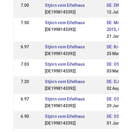
7.00
Stjörn vom Eifelhaus
DE: DIM 2015
[DE1998143392]
12 Jul 2015
7.50
Stjörn vom Eifelhaus
DE: Móarbær
[DE1998143392]
2015, OSI & 
21 Jun 2015
6.97
Stjörn vom Eifelhaus
DE: Kronshof
[DE1998143392]
25 May 2015
7.03
Stjörn vom Eifelhaus
DE: OSI Ling
[DE1998143392]
03 May 2015
7.20
Stjörn vom Eifelhaus
DE: DJIM 201
[DE1998143392]
02 Aug 2014
6.97
Stjörn vom Eifelhaus
DE: OSI Lindl
[DE1998143392]
29 Jun 2014
6.90
Stjörn vom Eifelhaus
DE: OSI Elle
[DE1998143392]
01 Jun 2014