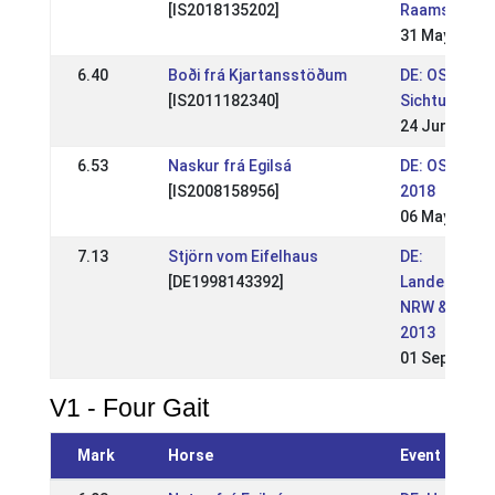
[IS2018135202]
Raamsdonk 
31 May 2026
6.40
Boði frá Kjartansstöðum
DE: OSI & M
[IS2011182340]
Sichtung Lin
24 Jun 2018
6.53
Naskur frá Egilsá
DE: OSI Birk
[IS2008158956]
2018
06 May 2018
7.13
Stjörn vom Eifelhaus
DE:
[DE1998143392]
Landesmeist
NRW & Osi R
2013
01 Sep 2013
V1 - Four Gait
Mark
Horse
Event