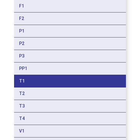
F1
F2
P1
P2
P3
PP1
T1
T2
T3
T4
V1