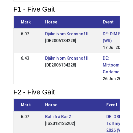
F1 - Five Gait
Mark
Horse
Event
6.07
Djákni vom Kronshof II
DE: DIM Eichen
[DE2006134228]
(WR)
17 Jul 2022
6.43
Djákni vom Kronshof II
DE:
[DE2006134228]
Mittsommernac
Godemoor 2022
26 Jun 2022
F2 - Five Gait
Mark
Horse
Event
6.07
Balli frá Bæ 2
DE: OSI
[IS2018135202]
Töltmyllan
2026 (WR)