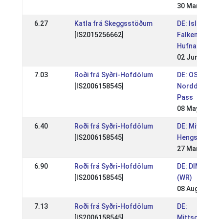
30 Mar 2025
6.27
Katla frá Skeggsstöðum
DE: Islandpf
[IS2015256662]
Falkenegg, Fa
Hufnagel
02 Jun 2024
7.03
Roði frá Syðri-Hofdölum
DE: OSI Linge
[IS2006158545]
Norddt. Meis
Pass
08 May 2022
6.40
Roði frá Syðri-Hofdölum
DE: Mittelde
[IS2006158545]
Hengstschau
27 Mar 2022
6.90
Roði frá Syðri-Hofdölum
DE: DIM Weh
[IS2006158545]
(WR)
08 Aug 2021
7.13
Roði frá Syðri-Hofdölum
DE:
[IS2006158545]
Mittsommern