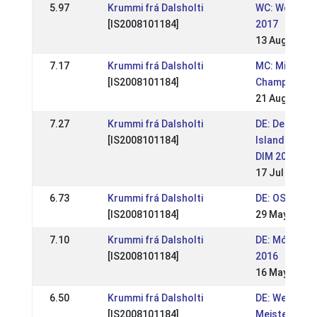
5.97
Krummi frá Dalsholti
WC: World C
[IS2008101184]
2017
13 Aug 2017
7.17
Krummi frá Dalsholti
MC: Mid Eur
[IS2008101184]
Championshi
21 Aug 2016
7.27
Krummi frá Dalsholti
DE: Deutsche
[IS2008101184]
Islandpferde
DIM 2016
17 Jul 2016
6.73
Krummi frá Dalsholti
DE: OSI Elle
[IS2008101184]
29 May 2016
7.10
Krummi frá Dalsholti
DE: Móarbær
[IS2008101184]
2016
16 May 2016
6.50
Krummi frá Dalsholti
DE: Weser-E
[IS2008101184]
Meisterschaf