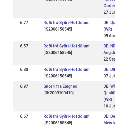
Godemoor 20
27 Jun 2021
6.77
Roði frá Syðri-Hofdölum
DE: Qualitag 
[IS2006158545]
(WR)
09 Apr 2021
6.57
Roði frá Syðri-Hofdölum
DE: NRW-Mei
[IS2006158545]
Aegidienberg
22 Sep 2019
6.80
Roði frá Syðri-Hofdölum
DE: DIM 2019
[IS2006158545]
07 Jul 2019
6.97
Snorri fra Enighed
DE: WM-
[DK2009100410]
Qualifikation
(WR)
16 Jun 2019
6.67
Roði frá Syðri-Hofdölum
DE: Deutsch
[IS2006158545]
Meisterscha