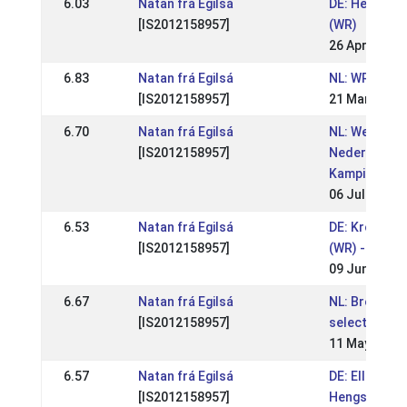
6.03
Natan frá Egilsá
DE: Hengste
[IS2012158957]
(WR)
26 Apr 2026
6.83
Natan frá Egilsá
NL: WR Móskó
[IS2012158957]
21 Mar 2026
6.70
Natan frá Egilsá
NL: Wedstrij
[IS2012158957]
Nederlandse
Kampioensc
06 Jul 2025
6.53
Natan frá Egilsá
DE: Kronshof
[IS2012158957]
(WR) - WM-Qu
09 Jun 2025
6.67
Natan frá Egilsá
NL: Breidabli
[IS2012158957]
selectiemom
11 May 2025
6.57
Natan frá Egilsá
DE: Ellenbac
[IS2012158957]
Hengstschau