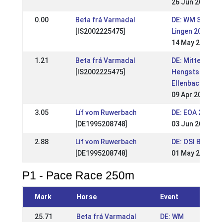
26 Jun 2022
0.00
Beta frá Varmadal
DE: WM Sichtun
[IS2002225475]
Lingen 2017
14 May 2017
1.21
Beta frá Varmadal
DE: Mitteldeut
[IS2002225475]
Hengstschau & 
Ellenbach 2017
09 Apr 2017
3.05
Líf vom Ruwerbach
DE: EOA 2012
[DE1995208748]
03 Jun 2012
2.88
Líf vom Ruwerbach
DE: OSI Birkenh
[DE1995208748]
01 May 2012
P1 - Pace Race 250m
Mark
Horse
Event
25.71
Beta frá Varmadal
DE: WM