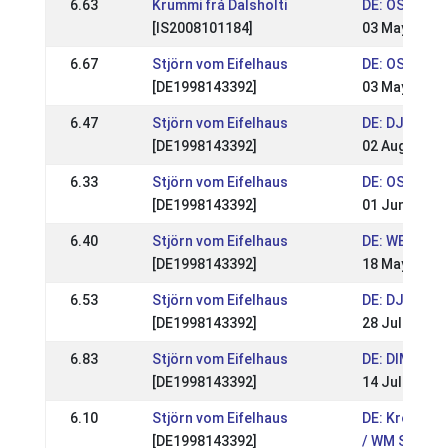
6.63
Krummi frá Dalsholti
DE: OSI Ling
[IS2008101184]
03 May 2015
6.67
Stjörn vom Eifelhaus
DE: OSI Ling
[DE1998143392]
03 May 2015
6.47
Stjörn vom Eifelhaus
DE: DJIM 201
[DE1998143392]
02 Aug 2014
6.33
Stjörn vom Eifelhaus
DE: OSI Elle
[DE1998143392]
01 Jun 2014
6.40
Stjörn vom Eifelhaus
DE: WEM & OS
[DE1998143392]
18 May 2014
6.53
Stjörn vom Eifelhaus
DE: DJIM 201
[DE1998143392]
28 Jul 2013
6.83
Stjörn vom Eifelhaus
DE: DIM 2013
[DE1998143392]
14 Jul 2013
6.10
Stjörn vom Eifelhaus
DE: Kronshof
[DE1998143392]
/ WM Sichtun