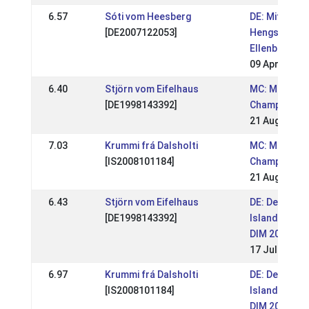
6.57
Sóti vom Heesberg
DE: Mittelde
[DE2007122053]
Hengstschau 
Ellenbach 20
09 Apr 2017
6.40
Stjörn vom Eifelhaus
MC: Mid Eur
[DE1998143392]
Championshi
21 Aug 2016
7.03
Krummi frá Dalsholti
MC: Mid Eur
[IS2008101184]
Championshi
21 Aug 2016
6.43
Stjörn vom Eifelhaus
DE: Deutsch
[DE1998143392]
Islandpferd
DIM 2016
17 Jul 2016
6.97
Krummi frá Dalsholti
DE: Deutsch
[IS2008101184]
Islandpferd
DIM 2016