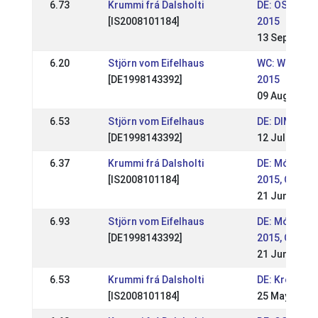
6.73
Krummi frá Dalsholti
DE: OSI / HIM
[IS2008101184]
2015
13 Sep 2015
6.20
Stjörn vom Eifelhaus
WC: World C
[DE1998143392]
2015
09 Aug 2015
6.53
Stjörn vom Eifelhaus
DE: DIM 2015
[DE1998143392]
12 Jul 2015
6.37
Krummi frá Dalsholti
DE: Móarbær
[IS2008101184]
2015, OSI & 
21 Jun 2015
6.93
Stjörn vom Eifelhaus
DE: Móarbær
[DE1998143392]
2015, OSI & 
21 Jun 2015
6.53
Krummi frá Dalsholti
DE: Kronshof
[IS2008101184]
25 May 2015