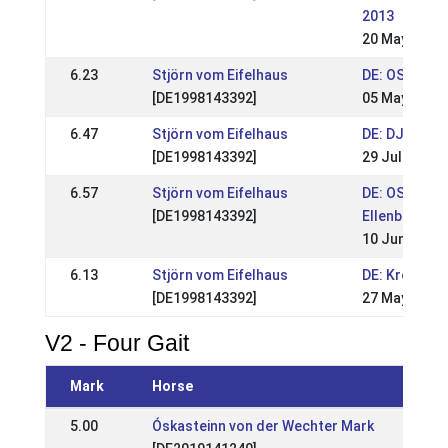
2013
20 May 2013
6.23
Stjörn vom Eifelhaus
DE: OSI Birk
[DE1998143392]
05 May 2013
6.47
Stjörn vom Eifelhaus
DE: DJIM 201
[DE1998143392]
29 Jul 2012
6.57
Stjörn vom Eifelhaus
DE: OSI & FEI
[DE1998143392]
Ellenbach 20
10 Jun 2012
6.13
Stjörn vom Eifelhaus
DE: Kronshof
[DE1998143392]
27 May 2012
V2 - Four Gait
Mark
Horse
Eve
5.00
Óskasteinn von der Wechter Mark
NL: