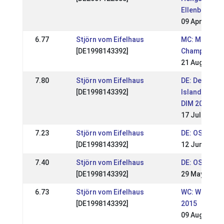
Ellenbach 20
09 Apr 2017
6.77
Stjörn vom Eifelhaus
MC: Mid Eur
[DE1998143392]
Championshi
21 Aug 2016
7.80
Stjörn vom Eifelhaus
DE: Deutsch
[DE1998143392]
Islandpferd
DIM 2016
17 Jul 2016
7.23
Stjörn vom Eifelhaus
DE: OSI Ling
[DE1998143392]
12 Jun 2016
7.40
Stjörn vom Eifelhaus
DE: OSI Elle
[DE1998143392]
29 May 2016
6.73
Stjörn vom Eifelhaus
WC: World C
[DE1998143392]
2015
09 Aug 2015