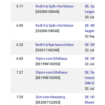
5.17
Roði frá Syðri-Hofdölum
DE: Qualitag
[IS2006158545]
Lingen 2021 
20 Jun 2021
6.83
Roði frá Syðri-Hofdölum
DE: NRW-Mei
[IS2006158545]
Aegidienberg
22 Sep 2019
6.33
Boði frá Kjartansstöðum
DE: DIM Kauf
[IS2011182340]
22 Jul 2018
6.83
Stjörn vom Eifelhaus
DE: DIM Kauf
[DE1998143392]
22 Jul 2018
7.27
Stjörn vom Eifelhaus
DE: Deutsch
[DE1998143392]
Islandpferd
DIM 2017
02 Jul 2017
7.20
Sóti vom Heesberg
DE: ISIHAMM
[DE2007122053]
Rheinland-Pf