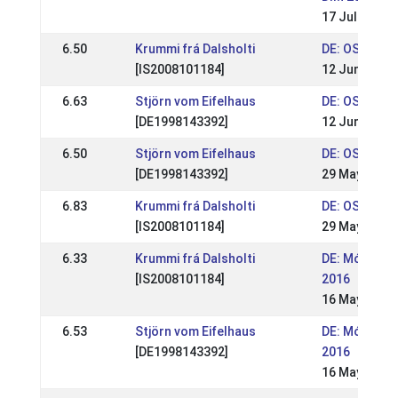
17 Jul 2016
6.50
Krummi frá Dalsholti
DE: OSI Ling
[IS2008101184]
12 Jun 2016
6.63
Stjörn vom Eifelhaus
DE: OSI Ling
[DE1998143392]
12 Jun 2016
6.50
Stjörn vom Eifelhaus
DE: OSI Elle
[DE1998143392]
29 May 2016
6.83
Krummi frá Dalsholti
DE: OSI Elle
[IS2008101184]
29 May 2016
6.33
Krummi frá Dalsholti
DE: Móarbær
[IS2008101184]
2016
16 May 2016
6.53
Stjörn vom Eifelhaus
DE: Móarbær
[DE1998143392]
2016
16 May 2016