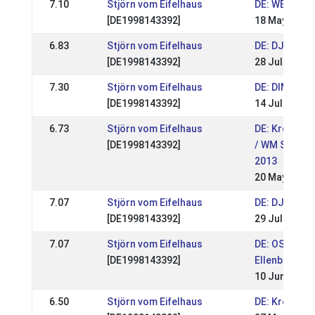
7.10
Stjörn vom Eifelhaus
DE: WEM & OS
[DE1998143392]
18 May 2014
6.83
Stjörn vom Eifelhaus
DE: DJIM 201
[DE1998143392]
28 Jul 2013
7.30
Stjörn vom Eifelhaus
DE: DIM 2013
[DE1998143392]
14 Jul 2013
6.73
Stjörn vom Eifelhaus
DE: Kronshof
[DE1998143392]
/ WM Sichtun
2013
20 May 2013
7.07
Stjörn vom Eifelhaus
DE: DJIM 201
[DE1998143392]
29 Jul 2012
7.07
Stjörn vom Eifelhaus
DE: OSI & FEI
[DE1998143392]
Ellenbach 20
10 Jun 2012
6.50
Stjörn vom Eifelhaus
DE: Kronshof