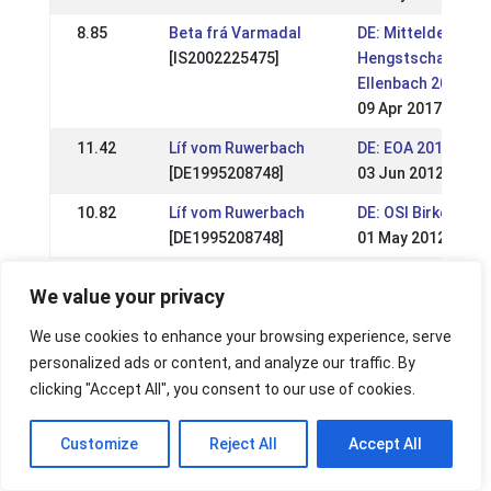
8.85
Beta frá Varmadal
DE: Mitteldeutsch
[IS2002225475]
Hengstschau & Qua
Ellenbach 2017
09 Apr 2017
11.42
Líf vom Ruwerbach
DE: EOA 2012
[DE1995208748]
03 Jun 2012
10.82
Líf vom Ruwerbach
DE: OSI Birkenhof 
[DE1995208748]
01 May 2012
P3 - Pace Race 150m
We value your privacy
Mark
Horse
Event
We use cookies to enhance your browsing experience, serve
personalized ads or content, and analyze our traffic. By
16.22
Beta frá Varmadal
DE: Deutsche
clicking "Accept All", you consent to our use of cookies.
[IS2002225475]
Islandpferdemeis
DIM 2017
Customize
Reject All
Accept All
02 Jul 2017