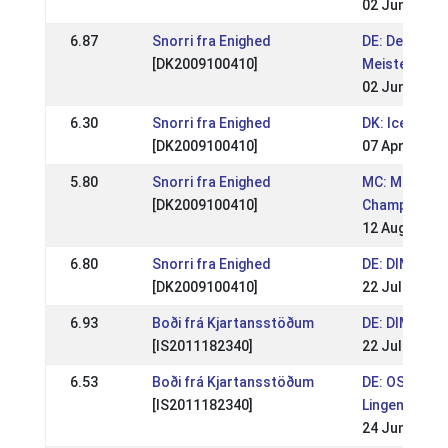
02 Jun 2019
6.87
Snorri fra Enighed
DE: Deutsch
[DK2009100410]
Meisterscha
02 Jun 2019
6.30
Snorri fra Enighed
DK: Icehorse 
[DK2009100410]
07 Apr 2019
5.80
Snorri fra Enighed
MC: Mid Eur
[DK2009100410]
Championshi
12 Aug 2018
6.80
Snorri fra Enighed
DE: DIM Kauf
[DK2009100410]
22 Jul 2018
6.93
Boði frá Kjartansstöðum
DE: DIM Kauf
[IS2011182340]
22 Jul 2018
6.53
Boði frá Kjartansstöðum
DE: OSI & ME
[IS2011182340]
Lingen 2018
24 Jun 2018