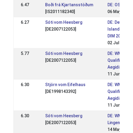
6.47
Boði frá Kjartansstöðum
DE: OSI Birk
[IS2011182340]
06 May 2018
6.27
Sóti vom Heesberg
DE: Deutsch
[DE2007122053]
Islandpferd
DIM 2017
02 Jul 2017
5.77
Sóti vom Heesberg
DE: WM
[DE2007122053]
Qualifikation
Aegidienberg
11 Jun 2017
6.30
Stjörn vom Eifelhaus
DE: WM
[DE1998143392]
Qualifikation
Aegidienberg
11 Jun 2017
6.30
Sóti vom Heesberg
DE: WM Sicht
[DE2007122053]
Lingen 2017
14 May 2017