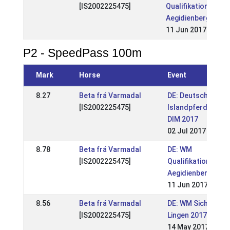
[IS2002225475]
Qualifikationsturni
Aegidienberg 2017
11 Jun 2017
P2 - SpeedPass 100m
Mark
Horse
Event
8.27
Beta frá Varmadal
DE: Deutsche
[IS2002225475]
Islandpferdemeis
DIM 2017
02 Jul 2017
8.78
Beta frá Varmadal
DE: WM
[IS2002225475]
Qualifikationsturn
Aegidienberg 2017
11 Jun 2017
8.56
Beta frá Varmadal
DE: WM Sichtung M
[IS2002225475]
Lingen 2017
14 May 2017