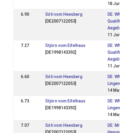
18 Jun 2017
6.90
Sóti vom Heesberg
DE: WM
[DE2007122053]
Qualifikation
Aegidienberg
11 Jun 2017
7.27
Stjörn vom Eifelhaus
DE: WM
[DE1998143392]
Qualifikation
Aegidienberg
11 Jun 2017
6.60
Sóti vom Heesberg
DE: WM Sicht
[DE2007122053]
Lingen 2017
14 May 2017
6.73
Stjörn vom Eifelhaus
DE: WM Sicht
[DE1998143392]
Lingen 2017
14 May 2017
7.07
Sóti vom Heesberg
DE: Mittelde
[DE2007122053]
Hengstschau 