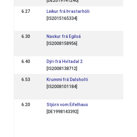
[DE2019141240]
02 
6.27
Leikur frá Þrastarhóli
DE: 
[IS2015165334]
202
25 
6.30
Naskur frá Egilsá
DE:
[IS2008158956]
201
06 
6.40
Dýri frá Hvítadal 2
DE:
[IS2008138712]
03 
6.53
Krummi frá Dalsholti
DE:
[IS2008101184]
San
04 
6.20
Stjörn vom Eifelhaus
DE:
[DE1998143392]
Lan
NRW
201
01 