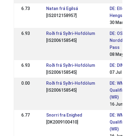
6.73
Natan frá Egilsá
DE: Ellenbac
[IS2012158957]
Hengstschau
30 Mar 2025
6.93
Roði frá Syðri-Hofdölum
DE: OSI Linge
[IS2006158545]
Norddt. Meis
Pass
08 May 2022
6.93
Roði frá Syðri-Hofdölum
DE: DIM 2019
[IS2006158545]
07 Jul 2019
0.00
Roði frá Syðri-Hofdölum
DE: WM-
[IS2006158545]
Qualifikation
(WR)
16 Jun 2019
6.77
Snorri fra Enighed
DE: WM-
[DK2009100410]
Qualifikation
(WR)