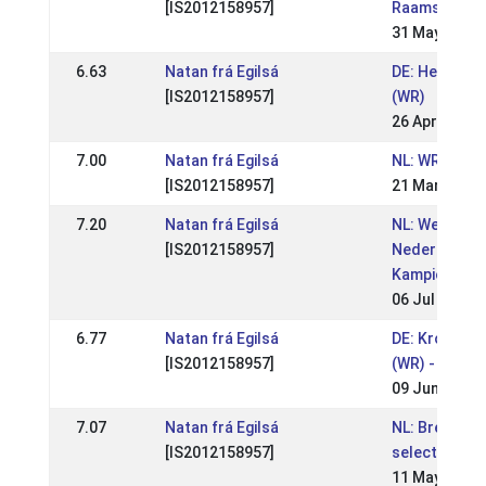
[IS2012158957]
Raamsdonk 
31 May 2026
6.63
Natan frá Egilsá
DE: Hengste 
[IS2012158957]
(WR)
26 Apr 2026
7.00
Natan frá Egilsá
NL: WR Móskó
[IS2012158957]
21 Mar 2026
7.20
Natan frá Egilsá
NL: Wedstrij
[IS2012158957]
Nederlandse
Kampioensc
06 Jul 2025
6.77
Natan frá Egilsá
DE: Kronshof
[IS2012158957]
(WR) - WM-Qu
09 Jun 2025
7.07
Natan frá Egilsá
NL: Breidabli
[IS2012158957]
selectiemom
11 May 2025