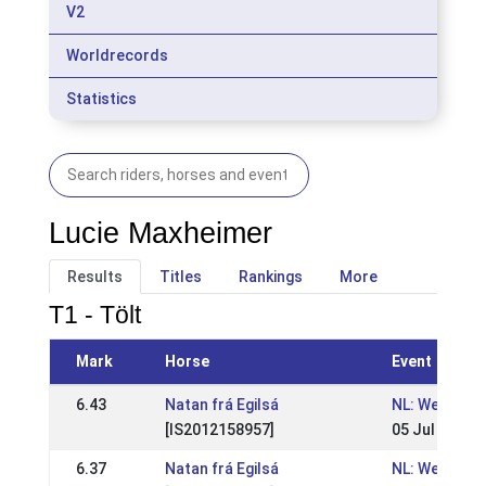
V2
Worldrecords
Statistics
Lucie Maxheimer
Results
Titles
Rankings
More
T1 - Tölt
Mark
Horse
Event
6.43
Natan frá Egilsá
NL: Wedstrijd
[IS2012158957]
05 Jul 2026
6.37
Natan frá Egilsá
NL: Wedstrij