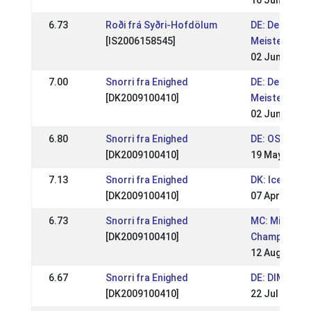
16 Jun 2019
6.73
Roði frá Syðri-Hofdölum
DE: Deutsch
[IS2006158545]
Meisterschaf
02 Jun 2019
7.00
Snorri fra Enighed
DE: Deutsch
[DK2009100410]
Meisterschaf
02 Jun 2019
6.80
Snorri fra Enighed
DE: OSI Ling
[DK2009100410]
19 May 2019
7.13
Snorri fra Enighed
DK: Icehorse 
[DK2009100410]
07 Apr 2019
6.73
Snorri fra Enighed
MC: Mid Eur
[DK2009100410]
Championshi
12 Aug 2018
6.67
Snorri fra Enighed
DE: DIM Kauf
[DK2009100410]
22 Jul 2018