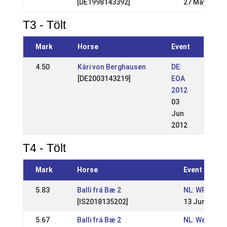
[DE1998143392]
27 May 2012
T3 - Tölt
Mark
Horse
Event
4.50
Kári von Berghausen
DE:
[DE2003143219]
EOA
2012
03
Jun
2012
T4 - Tölt
Mark
Horse
Event
5.83
Balli frá Bæ 2
NL: WR Mósk
[IS2018135202]
13 Jun 2026
5.67
Balli frá Bæ 2
NL: Wedstrij