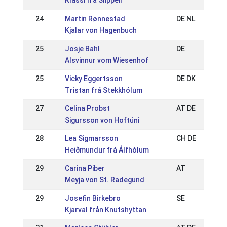
Klassi fra Slippen
24
Martin Rønnestad
DE NL
Kjalar von Hagenbuch
25
Josje Bahl
DE
Alsvinnur vom Wiesenhof
25
Vicky Eggertsson
DE DK
Tristan frá Stekkhólum
27
Celina Probst
AT DE
Sigursson von Hoftúni
28
Lea Sigmarsson
CH DE
Heiðmundur frá Álfhólum
29
Carina Piber
AT
Meyja von St. Radegund
29
Josefin Birkebro
SE
Kjarval från Knutshyttan