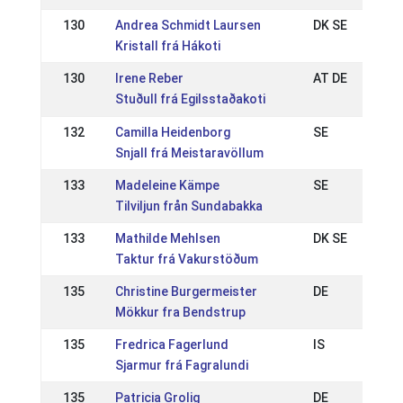
130
Andrea Schmidt Laursen
DK SE
Kristall frá Hákoti
130
Irene Reber
AT DE
Stuðull frá Egilsstaðakoti
132
Camilla Heidenborg
SE
Snjall frá Meistaravöllum
133
Madeleine Kämpe
SE
Tilviljun från Sundabakka
133
Mathilde Mehlsen
DK SE
Taktur frá Vakurstöðum
135
Christine Burgermeister
DE
Mökkur fra Bendstrup
135
Fredrica Fagerlund
IS
Sjarmur frá Fagralundi
135
Patricia Grolig
DE