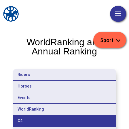
WorldRanking and
Annual Ranking
Riders
Horses
Events
WorldRanking
C4