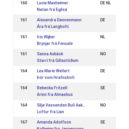
160
Lucie Maxheimer
DE NL
Natan frá Egilsá
161
Alexandra Dannenmann
DE
Ára frá Langholti
161
Iris Wijker
NL
Brynjar frá Fensalir
161
Sanna Axbäck
NO
Starri frá Gillastöðum
164
Lea Marie Wellert
DE
Þór vom Hrafnsholt
164
Rebecka Fritzell
SE
Arinn fra Almashus
164
Silje Vassenden Bull Aakrann
NO
Loftur fra Lian
167
Amanda Adolfson
SE
Kolbeinn fra Jespersgaarde