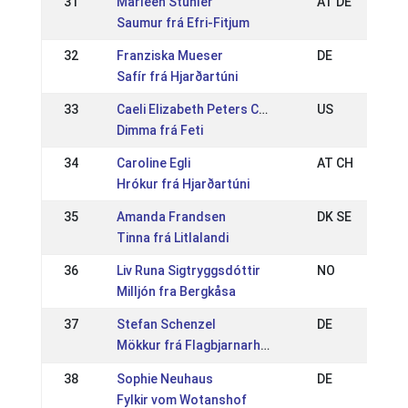
31
Marleen Stühler
AT DE
Saumur frá Efri-Fitjum
32
Franziska Mueser
DE
Safír frá Hjarðartúni
33
Caeli Elizabeth Peters Cavanagh
US
Dimma frá Feti
34
Caroline Egli
AT CH
Hrókur frá Hjarðartúni
35
Amanda Frandsen
DK SE
Tinna frá Litlalandi
36
Liv Runa Sigtryggsdóttir
NO
Milljón fra Bergkåsa
37
Stefan Schenzel
DE
Mökkur frá Flagbjarnarholti
38
Sophie Neuhaus
DE
Fylkir vom Wotanshof