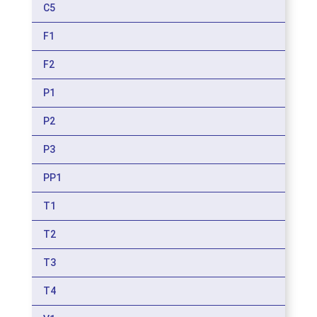
C5
F1
F2
P1
P2
P3
PP1
T1
T2
T3
T4