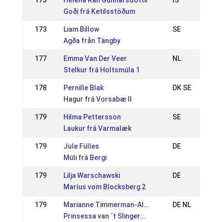
173
Helena Rán Gunnarsdóttir
IS
Goði frá Ketilsstöðum
173
Liam Billow
SE
Agða från Tängby
177
Emma Van Der Veer
NL
Stelkur frá Holtsmúla 1
178
Pernille Blak
DK SE
Hagur frá Vorsabæ II
179
Hilma Pettersson
SE
Laukur frá Varmalæk
179
Jule Fülles
DE
Múli frá Bergi
179
Lilja Warschawski
DE
Maríus vom Blocksberg 2
179
Marianne Timmerman-Alberts
DE NL
Prinsessa van ´t Slingerbos