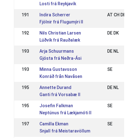
Losti frá Reykjavík
191
Indira Scherrer
AT CH DE
Fjölnir frá Flugumýri II
192
Nils Christian Larsen
DE DK
Lúðvík frá Rauðalæk
193
Arja Schuurmans
DE NL
Gjósta frá Neðra-Ási
193
Minna Gustavsson
SE
Konráð från Navåsen
195
Annette Durand
DE NL
Ganti frá Vorsabæ II
195
Josefin Falkman
SE
Neptúnus frá Lækjamóti II
197
Camilla Ekman
SE
Snjall frá Meistaravöllum