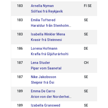
183
Arnella Nyman
FI SE
Sólfaxi frá Reykjavík
183
Emilia Toftered
SE
Haraldur från Stenholmen
183
Isabella Winkler Mena
SE
Kvasir frá Steinnesi
186
Lorena Hofmann
DE
Krafla frá Gljúfurárholti
187
Lena Studer
CH
Pipar vom Saanetal
187
Nike Jakobsson
SE
Sleipnir frá Ósi
189
Emma De Carro
SE
Arion von der Norderheide
189
Izabella Granswed
SE