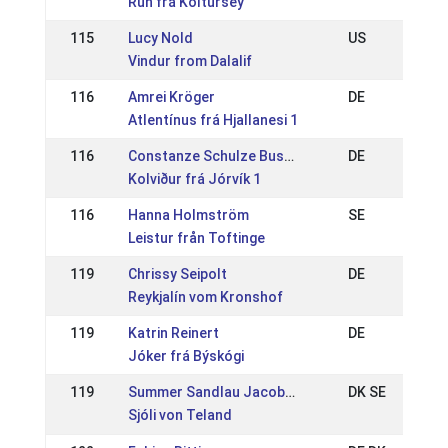
Rún frá Koltursey
115
Lucy Nold
US
Vindur from Dalalif
116
Amrei Kröger
DE
Atlentínus frá Hjallanesi 1
116
Constanze Schulze Buschhoff
DE
Kolviður frá Jórvík 1
116
Hanna Holmström
SE
Leistur från Toftinge
119
Chrissy Seipolt
DE
Reykjalín vom Kronshof
119
Katrin Reinert
DE
Jóker frá Býskógi
119
Summer Sandlau Jacobsen
DK SE
Sjóli von Teland