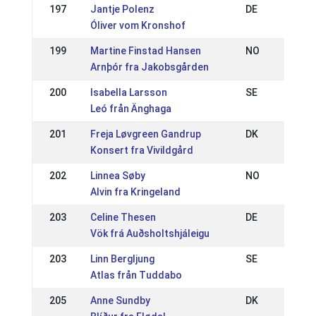
197
Jantje Polenz
DE
Óliver vom Kronshof
199
Martine Finstad Hansen
NO
Arnþór fra Jakobsgården
200
Isabella Larsson
SE
Leó från Änghaga
201
Freja Løvgreen Gandrup
DK
Konsert fra Vivildgård
202
Linnea Søby
NO
Alvin fra Kringeland
203
Celine Thesen
DE
Vök frá Auðsholtshjáleigu
203
Linn Bergljung
SE
Atlas från Tuddabo
205
Anne Sundby
DK