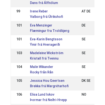
Dans frá Álfhólum
99
Irene Reber
AT DE
Valborg frá Úlrikshofi
101
Eva Menzinger
DE
Flæmingur fra Troldbjerg
101
Eva-Karin Bengtsson
SE
Ýmir frá Hveragerði
103
Madeleine Wickström
SE
Kristall frá Tvennu
104
Malin Wikander
SE
Rocky från Rån
105
Jessica Hou Geertsen
DK SE
Brekka frá Margrétarhofi
106
Elisa Lund Iskov
NO
Þormar frá Neðri-Hrepp