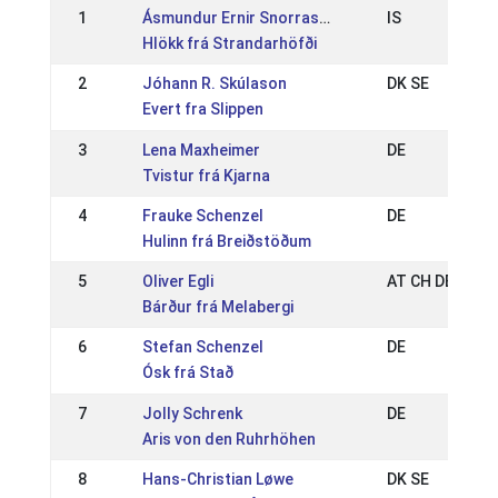
1
Ásmundur Ernir Snorrason
IS
Hlökk frá Strandarhöfði
2
Jóhann R. Skúlason
DK SE
Evert fra Slippen
3
Lena Maxheimer
DE
Tvistur frá Kjarna
4
Frauke Schenzel
DE
Hulinn frá Breiðstöðum
5
Oliver Egli
AT CH DE
Bárður frá Melabergi
6
Stefan Schenzel
DE
Ósk frá Stað
7
Jolly Schrenk
DE
Aris von den Ruhrhöhen
8
Hans-Christian Løwe
DK SE