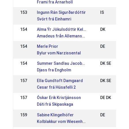
Frami fra Arnarholl
153
Ingunn Rán Sigurðardóttir
IS
Svört frá Einhamri
154
Alma Ýr Jökulsdóttir Kellin
DK
Amadeus från Allemansängen
154
Merle Prior
DE
Bylur vom Narzissental
154
Summer Sandlau Jacobsen
DK SE
Djass fra Engholm
157
Ella Gundtoft Damgaard
DK SE
Cesar frá Húsafelli 2
157
Óskar Erik Kristjánsson
DE DK
Dáti frá Skipaskaga
159
Sabine Klingelhöfer
DE
Kolblakkur vom Wiesenhof