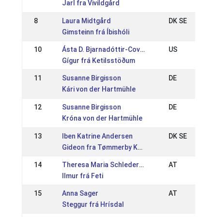
Jarl fra Vivildgård
8
Laura Midtgård
DK SE
Gimsteinn frá Íbishóli
10
Ásta D. Bjarnadóttir-Covert
US
Gígur frá Ketilsstöðum
11
Susanne Birgisson
DE
Kári von der Hartmühle
12
Susanne Birgisson
DE
Króna von der Hartmühle
13
Iben Katrine Andersen
DK SE
Gideon fra Tømmerby Kær
14
Theresa Maria Schlederer
AT
Ilmur frá Feti
15
Anna Sager
AT
Steggur frá Hrísdal