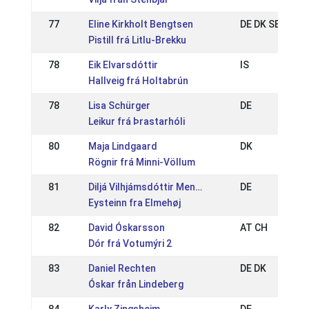
77
Eline Kirkholt Bengtsen
DE DK SE
Pistill frá Litlu-Brekku
78
Eik Elvarsdóttir
IS
Hallveig frá Holtabrún
78
Lisa Schürger
DE
Leikur frá Þrastarhóli
80
Maja Lindgaard
DK
Rögnir frá Minni-Völlum
81
Diljá Vilhjámsdóttir Menzinger
DE
Eysteinn fra Elmehøj
82
David Óskarsson
AT CH
Dór frá Votumýri 2
83
Daniel Rechten
DE DK
Óskar från Lindeberg