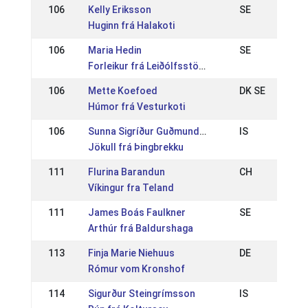
106
Kelly Eriksson
SE
Huginn frá Halakoti
106
Maria Hedin
SE
Forleikur frá Leiðólfsstöðum
106
Mette Koefoed
DK SE
Húmor frá Vesturkoti
106
Sunna Sigríður Guðmundsdóttir
IS
Jökull frá Þingbrekku
111
Flurina Barandun
CH
Víkingur fra Teland
111
James Boás Faulkner
SE
Arthúr frá Baldurshaga
113
Finja Marie Niehuus
DE
Rómur vom Kronshof
114
Sigurður Steingrímsson
IS