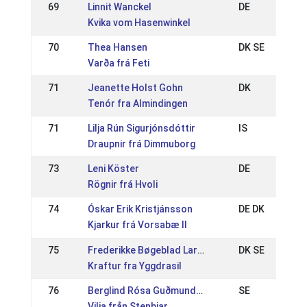
69
Linnit Wanckel
DE
Kvika vom Hasenwinkel
70
Thea Hansen
DK SE
Varða frá Feti
71
Jeanette Holst Gohn
DK
Tenór fra Almindingen
71
Lilja Rún Sigurjónsdóttir
IS
Draupnir frá Dimmuborg
73
Leni Köster
DE
Rögnir frá Hvoli
74
Óskar Erik Kristjánsson
DE DK
Kjarkur frá Vorsabæ II
75
Frederikke Bøgeblad Larsen
DK SE
Kraftur fra Yggdrasil
76
Berglind Rósa Guðmundsdóttir
SE
Vilja från Stenbjar