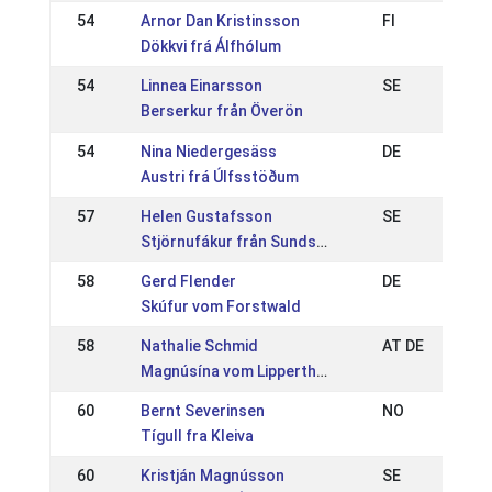
54
Arnor Dan Kristinsson
FI
Dökkvi frá Álfhólum
54
Linnea Einarsson
SE
Berserkur från Överön
54
Nina Niedergesäss
DE
Austri frá Úlfsstöðum
57
Helen Gustafsson
SE
Stjörnufákur från Sundsby
58
Gerd Flender
DE
Skúfur vom Forstwald
58
Nathalie Schmid
AT DE
Magnúsína vom Lipperthof
60
Bernt Severinsen
NO
Tígull fra Kleiva
60
Kristján Magnússon
SE