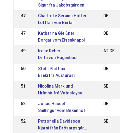
Sigur fra Jakobsgården
47
Charlotte Seraina Hütter
DE
Loftfari von Berlar
47
Katharina Gleißner
DE
Borgar vom Eisenknappl
49
Irene Reber
AT DE
Drífa von Hagenbuch
50
Steffi Plattner
DE
Breki frá Austurási
51
Nicolina Marklund
SE
Hrímnir frá Vatnsleysu
52
Jonas Hassel
DE
Snillingur vom Birkenhof
52
Petronella Davidsson
SE
Kjarni från Brösarpsgården