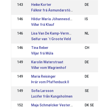
143
Heike Korter
DE
Fálknir frá Ásmundarstöðum
146
Hildur María Jóhannesdóttir
IS
Viðar frá Klauf
146
Lisa Van De Kamp-Vermaas
NL
Seifur van ´t Groote Veld
146
Tina Reber
CH
Viljar frá Múla
149
Karolin Waterstraat
DE
Viðar vom Wagrienhof
149
Maria Reisinger
DE
Þrár vom Pfaffenbuck II
149
Sofia Larsson
SE
Lucifer från Kungsholmen
152
Maja Schmølcker Vestergård
DK SE