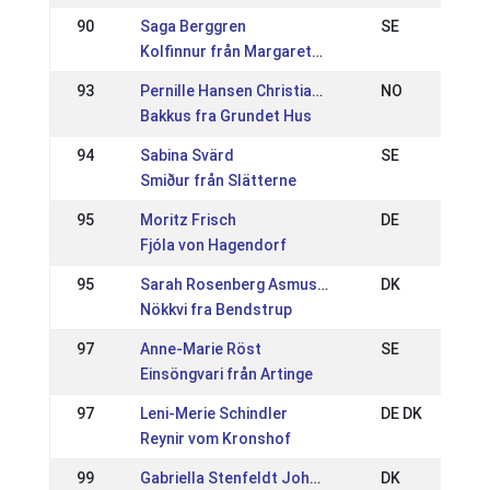
90
Saga Berggren
SE
Kolfinnur från Margaretehof
93
Pernille Hansen Christiansen
NO
Bakkus fra Grundet Hus
94
Sabina Svärd
SE
Smiður från Slätterne
95
Moritz Frisch
DE
Fjóla von Hagendorf
95
Sarah Rosenberg Asmussen
DK
Nökkvi fra Bendstrup
97
Anne-Marie Röst
SE
Einsöngvari från Artinge
97
Leni-Merie Schindler
DE DK
Reynir vom Kronshof
99
Gabriella Stenfeldt Johansen
DK