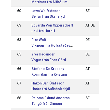
Matthías frá Álfhólum
60
Lowa Walfridsson
SE
Seifur från Skälleryd
63
Edvarda Von Oppersdorff
AT DE
Jaki frá Horni I
63
Rike Wolf
DE
Víkingur frá Hofsstaðaseli
65
Ylva Hagander
SE
Vogur från Fors Gård
66
Stefanie De Krassny
AT
Kormákur frá Kvistum
67
Hákon Dan Ólafsson
AT
Hnáta frá Auðsholtshjáleigu
68
Paloma Eklund Andersson
SE
Tangó från Zimsen