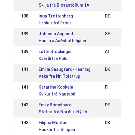
Skilja frá Blesastöðum 1A
138
Inga Trottenberg
DE
Hrókur frá Fróni
139
Johanna Asplund
SE
Húni frá Auðsholtshjáleigu
139
Lotte Stockinger
AT
Kvarði frá Pulu
141
Emilie Saaugaard-Haaning
DK
Vaka fra Nr. Tolstrup
141
Katariina Koskela
FI
Kvikur frá Nautabúi
143
Emily Bömelburg
DE
Stefnir frá Norður-Nýjabæ
143
Filippa Montan
DK
Haukur fra Slippen