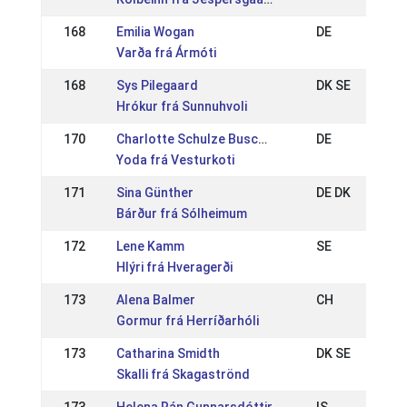
168
Emilia Wogan
DE
Varða frá Ármóti
168
Sys Pilegaard
DK SE
Hrókur frá Sunnuhvoli
170
Charlotte Schulze Buschhoff
DE
Yoda frá Vesturkoti
171
Sina Günther
DE DK
Bárður frá Sólheimum
172
Lene Kamm
SE
Hlýri frá Hveragerði
173
Alena Balmer
CH
Gormur frá Herríðarhóli
173
Catharina Smidth
DK SE
Skalli frá Skagaströnd