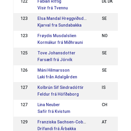
122
Fabian Rittig
DE DK
Vísir frá Tvennu
123
Elsa Mandal Hreggviðsdóttir
SE
Kjarval fra Sundabakka
123
Frøydis Musdalslien
NO
Kormákur frá Miðhrauni
125
Tove Johansdotter
SE
Farsæll frá Jórvík
126
Máni Hilmarsson
SE
Laki från Adalgården
127
Kolbrún Sif Sindradóttir
IS
Feldur frá Höfðaborg
127
Lina Neuber
CH
Safír frá Kvistum
129
Franziska Sachsen-Coburg Und Gotha
AT
Drífandi frá Árbakka