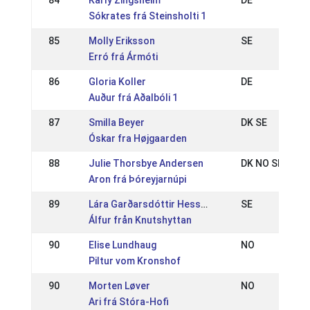
84
Karly Zingsheim
DE
Sókrates frá Steinsholti 1
85
Molly Eriksson
SE
Erró frá Ármóti
86
Gloria Koller
DE
Auður frá Aðalbóli 1
87
Smilla Beyer
DK SE
Óskar fra Højgaarden
88
Julie Thorsbye Andersen
DK NO SE
Aron frá Þóreyjarnúpi
89
Lára Garðarsdóttir Hesselman
SE
Álfur från Knutshyttan
90
Elise Lundhaug
NO
Piltur vom Kronshof
90
Morten Løver
NO
Ari frá Stóra-Hofi