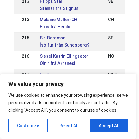
213
Filippa Stål
SE
Steinar frá Stíghúsi
213
Melanie Müller-CH
CH
Eros frá Hemlu I
215
Siri Bastman
SE
Ísólfur från SundsbergKval
216
Sissel Katrin Ellingseter
NO
Ölnir frá Akranesi
217
Fie Sasser
DK SE
Rangá frá Ármóti
We value your privacy
217
Sofia Kaber
SE
We use cookies to enhance your browsing experience, serve
Tópas frá Draflastöðum
personalized ads or content, and analyze our traffic. By
clicking "Accept All", you consent to our use of cookies.
219
Franka Struik
DE NL
Hemlir frá Broddaborg
Customize
Reject All
Accept All
220
Mia Streitwieser
AT
Týr frá Jarðbrú