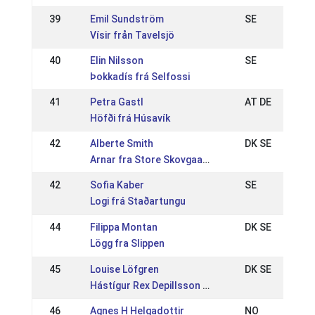
39
Emil Sundström
SE
Vísir från Tavelsjö
40
Elin Nilsson
SE
Þokkadís frá Selfossi
41
Petra Gastl
AT DE
Höfði frá Húsavík
42
Alberte Smith
DK SE
Arnar fra Store Skovgaard
42
Sofia Kaber
SE
Logi frá Staðartungu
44
Filippa Montan
DK SE
Lögg fra Slippen
45
Louise Löfgren
DK SE
Hástígur Rex Depillsson från Skomakarns
46
Agnes H Helgadottir
NO