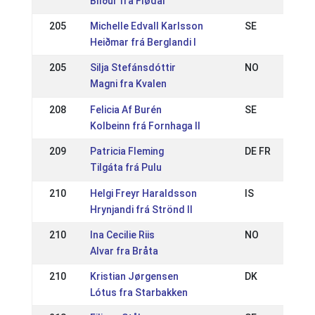
Blíður fra Flødal
205
Michelle Edvall Karlsson
SE
Heiðmar frá Berglandi I
205
Silja Stefánsdóttir
NO
Magni fra Kvalen
208
Felicia Af Burén
SE
Kolbeinn frá Fornhaga II
209
Patricia Fleming
DE FR
Tilgáta frá Pulu
210
Helgi Freyr Haraldsson
IS
Hrynjandi frá Strönd II
210
Ina Cecilie Riis
NO
Alvar fra Bråta
210
Kristian Jørgensen
DK
Lótus fra Starbakken