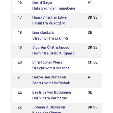
16
Gerrit Sager
AT
Háfeti von der Tannebene
17
Hans-Christian Løwe
DK SE
Falinn fra Vivildgård
18
Lina Klaskala
DE
Straumur frá Eskifirði
18
Sigurður Óli Kristinsson
DK SE
Heimir fra Stald Klitgaard
20
Christopher Weiss
CH DE
Ófeigur vom Kronshof
21
Hákon Dan Ólafsson
AT
Grettir vom Hrafnsholt
22
Beatrice von Bodungen
SE
Hörður frá Varmadal
22
Jóhann R. Skúlason
DK SE