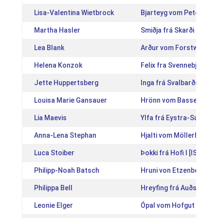
Lisa-Valentina Wietbrock
Bjarteyg vom Petersber
Martha Hasler
Smiðja frá Skarði [IS20
Lea Blank
Arður vom Forstwald [
Helena Konzok
Felix fra Svennebjerg [
Jette Huppertsberg
Inga frá Svalbarðseyri 
Louisa Marie Gansauer
Hrönn vom Basselthof 
Lia Maevis
Ylfa frá Eystra-Súlunesi
Anna-Lena Stephan
Hjalti vom Möllerhof [D
Luca Stoiber
Þokki frá Hofi I [IS2005
Philipp-Noah Batsch
Hruni von Etzenberg [D
Philippa Bell
Hreyfing frá Auðsholtsh
Leonie Elger
Ópal vom Hofgut Retze