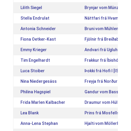
Lilith Siegel
Brynjar vom Münzenfeld
Stella Endrulat
Náttfari frá Hvammi 2 [
Antonia Schneider
Bruni vom Mühlental [D
Fiona Oetker-Kast
Fjölnir frá Breiðabólss
Emmy Krieger
Andvari frá Ugluhreiðri 
Tim Engelhardt
Frakkur frá Íbishóli [IS
Luca Stoiber
Þokki frá Hofi I [IS2005
Nina Niedergesäss
Freyja frá Norður-Nýja
Philina Hagspiel
Gandur vom Basselthof
Frida Marlen Kalbacher
Draumur vom Hülbehof 
Lea Blank
Prins frá Mosfellsbæ [
Anna-Lena Stephan
Hjalti vom Möllerhof [D