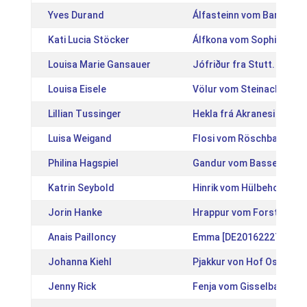
Yves Durand
Álfasteinn vom Barghof 
Kati Lucia Stöcker
Álfkona vom Sophienhof
Louisa Marie Gansauer
Jófriður fra Stutt. Engim
Louisa Eisele
Völur vom Steinachtal [
Lillian Tussinger
Hekla frá Akranesi [IS20
Luisa Weigand
Flosi vom Röschbacherh
Philina Hagspiel
Gandur vom Basselthof 
Katrin Seybold
Hinrik vom Hülbehof [DE
Jorin Hanke
Hrappur vom Forsthof No
Anais Pailloncy
Emma [DE2016222756]
Johanna Kiehl
Pjakkur von Hof Osterka
Jenny Rick
Fenja vom Gisselbach [D