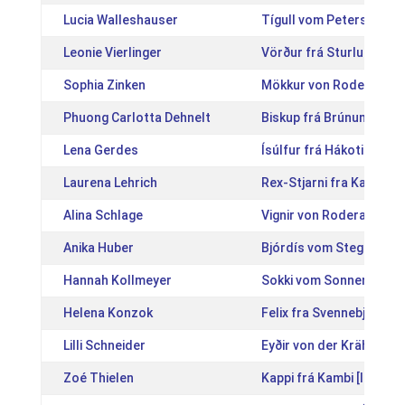
Lucia Walleshauser
Tígull vom Petersberg 
Leonie Vierlinger
Vörður frá Sturlureykju
Sophia Zinken
Mökkur von Roderath [
Phuong Carlotta Dehnelt
Biskup frá Brúnum [IS2
Lena Gerdes
Ísúlfur frá Hákoti [IS20
Laurena Lehrich
Rex-Stjarni fra Katulab
Alina Schlage
Vignir von Roderath [D
Anika Huber
Bjórdís vom Stegberg [
Hannah Kollmeyer
Sokki vom Sonnenhof [
Helena Konzok
Felix fra Svennebjerg [
Lilli Schneider
Eyðir von der Krähenwe
Zoé Thielen
Kappi frá Kambi [IS2011