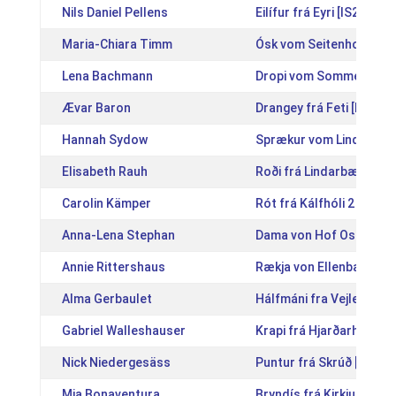
Nils Daniel Pellens
Eilífur frá Eyri [IS20131
Maria-Chiara Timm
Ósk vom Seitenhof [DE
Lena Bachmann
Dropi vom Sommerberg 
Ævar Baron
Drangey frá Feti [IS201
Hannah Sydow
Sprækur vom Lindenhof
Elisabeth Rauh
Roði frá Lindarbæ [IS20
Carolin Kämper
Rót frá Kálfhóli 2 [IS20
Anna-Lena Stephan
Dama von Hof Osterkam
Annie Rittershaus
Rækja von Ellenbach [D
Alma Gerbaulet
Hálfmáni fra Vejlegaar
Gabriel Walleshauser
Krapi frá Hjarðarholti [
Nick Niedergesäss
Puntur frá Skrúð [IS201
Mia Bonaventura
Bryndís frá Kirkjufelli 