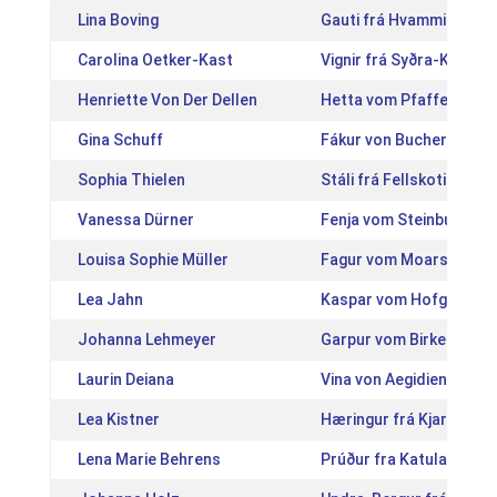
Lina Boving
Gauti frá Hvammi [IS20
Carolina Oetker-Kast
Vignir frá Syðra-Kolugil
Henriette Von Der Dellen
Hetta vom Pfaffenbuck 
Gina Schuff
Fákur von Bucherbach 
Sophia Thielen
Stáli frá Fellskoti [IS2
Vanessa Dürner
Fenja vom Steinbuckel 
Louisa Sophie Müller
Fagur vom Moarschuste
Lea Jahn
Kaspar vom Hofgut Ret
Johanna Lehmeyer
Garpur vom Birkenhof [
Laurin Deiana
Vina von Aegidienberg 
Lea Kistner
Hæringur frá Kjarri [IS
Lena Marie Behrens
Prúður fra Katulabo [D