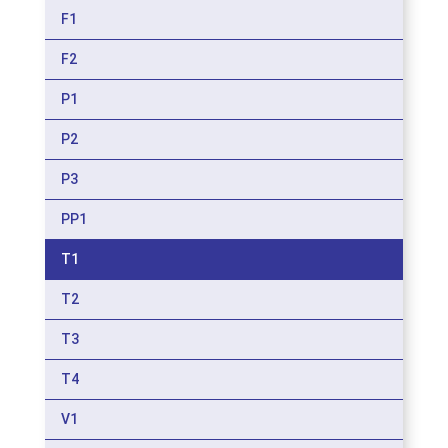
F1
F2
P1
P2
P3
PP1
T1
T2
T3
T4
V1