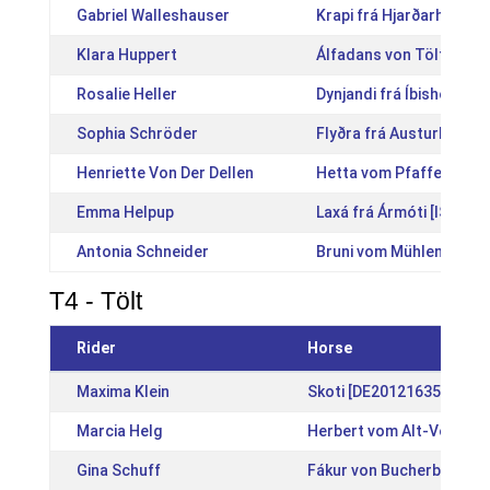
Gabriel Walleshauser
Krapi frá Hjarðarholti [
Klara Huppert
Álfadans von Töltmylla
Rosalie Heller
Dynjandi frá Íbishóli [I
Sophia Schröder
Flyðra frá Austurhlíð [
Henriette Von Der Dellen
Hetta vom Pfaffenbuck 
Emma Helpup
Laxá frá Ármóti [IS2015
Antonia Schneider
Bruni vom Mühlental [D
T4 - Tölt
Rider
Horse
Maxima Klein
Skoti [DE2012163524]
Marcia Helg
Herbert vom Alt-Vogtsho
Gina Schuff
Fákur von Bucherbach [D