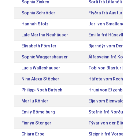
Sophia Zinken
Sörli frá Litlahóli [IS20
Sophia Schröder
Flyðra frá Austurhlíð [
Hannah Stolz
Jarl von Smalland [DE2
Lale Martha Neuhäuser
Emilía frá Húsavík [IS2
Elisabeth Förster
Bjarndýr vom Derkingsh
Sophie Waggershauser
Álfasveinn frá Kolsholti
Lucia Walleshauser
Tobi von Blastur [DE20
Nina Alexa Stöcker
Háfeta vom Recherbusc
Philipp-Noah Batsch
Hruni von Etzenberg [D
Marilu Köhler
Elja vom Bienwald [DE2
Emily Bömelburg
Stefnir frá Norður-Nýj
Finnya Stenger
Tývar von der Bliesgers
Chiara Erbe
Sleipnir frá Vorsabæjar