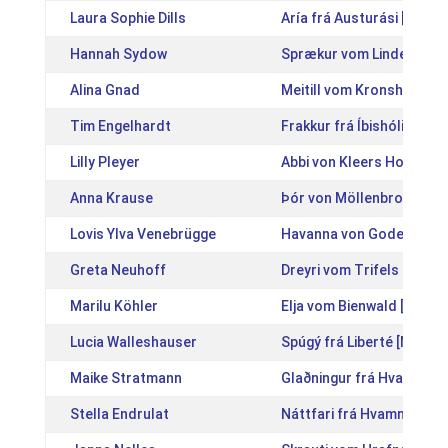
Laura Sophie Dills
Aría frá Austurási [IS20
Hannah Sydow
Sprækur vom Lindenhof 
Alina Gnad
Meitill vom Kronshof [D
Tim Engelhardt
Frakkur frá Íbishóli [IS2
Lilly Pleyer
Abbi von Kleers Hof [DE
Anna Krause
Þór von Möllenbronn [DE
Lovis Ylva Venebrügge
Havanna von Godemoor 
Greta Neuhoff
Dreyri vom Trifels [DE20
Marilu Köhler
Elja vom Bienwald [DE20
Lucia Walleshauser
Spúgý frá Liberté [NL201
Maike Stratmann
Glaðningur frá Hvanneyri
Stella Endrulat
Náttfari frá Hvammi 2 [I