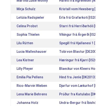
Martha Luise Wollny
Háfeti fra Ågreneset [NO2003
Mirja Schulz
Kristall vom Heesberg [DE201
Letizia Radspieler
Erla frá Grafarkoti [IS201225
Celina Probst
Starri frá Herríðarhóli [IS201
Sophia Thielen
Víkingur frá Árgerði [IS201216
Lilu Rütten
Spegill frá Hjallanesi 1 [IS201
Lucia Walleshauser
Tobi von Blastur [DE20021111
Lea Kistner
Hæringur frá Kjarri [IS201218
Lilly Pleyer
Blaeckur von Kleers Hof [DE2
Emilia Pia Pellens
Hind fra Jenle [DK2013200170
Rico-Marvin Wieben
Djarfur vom Lækurhof [DE200
Lena Marie Behrens
Prúður fra Katulabo [DK20111
Johanna Holz
Undra-Bergur frá Íbishóli [IS