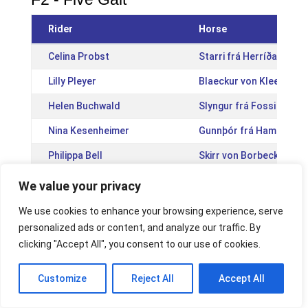
Rider
Horse
Celina Probst
Starri frá Herríðarhóli 
Lilly Pleyer
Blaeckur von Kleers Ho
Helen Buchwald
Slyngur frá Fossi [IS20
Nina Kesenheimer
Gunnþór frá Hamrahóli 
Philippa Bell
Skirr von Borbeck [DE2
Sophia Henke
Bikar vom Vindstaðir [
We value your privacy
Alina Gnad
Meitill vom Kronshof [
We use cookies to enhance your browsing experience, serve
personalized ads or content, and analyze our traffic. By
Nina Kesenheimer
Alrún frá Hamrahóli [IS
clicking "Accept All", you consent to our use of cookies.
Magali Ohmert
Vikur frá Vakurstöðum 
Customize
Reject All
Accept All
Lisa Sophie Ortuno Stühring
Elja vom Hollerbusch [
Anna-Lena Stephan
Bylgja vom Schloßberg 