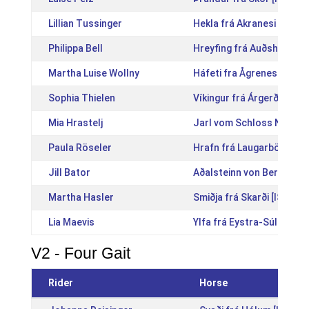
Lillian Tussinger
Hekla frá Akranesi [IS20
Philippa Bell
Hreyfing frá Auðsholtshj
Martha Luise Wollny
Háfeti fra Ågreneset [N
Sophia Thielen
Víkingur frá Árgerði [IS2
Mia Hrastelj
Jarl vom Schloss Nienov
Paula Röseler
Hrafn frá Laugarbökkum 
Jill Bator
Aðalsteinn von Berlar [D
Martha Hasler
Smiðja frá Skarði [IS2013
Lia Maevis
Ylfa frá Eystra-Súlunesi 
V2 - Four Gait
Rider
Horse