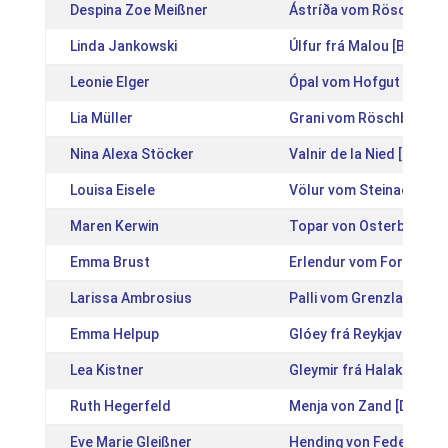
Despina Zoe Meißner
Ástríða vom Röschbach
Linda Jankowski
Úlfur frá Malou [BE200
Leonie Elger
Ópal vom Hofgut Retze
Lia Müller
Grani vom Röschbacher
Nina Alexa Stöcker
Valnir de la Nied [DE20
Louisa Eisele
Völur vom Steinachtal 
Maren Kerwin
Topar von Osterbyholz 
Emma Brust
Erlendur vom Forstwald
Larissa Ambrosius
Palli vom Grenzland [D
Emma Helpup
Glóey frá Reykjavík [IS
Lea Kistner
Gleymir frá Halakoti [I
Ruth Hegerfeld
Menja von Zand [DE201
Eve Marie Gleißner
Hending von Federath [