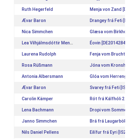
Ruth Hegerfeld
Menja von Zand [DE201
Ævar Baron
Drangey frá Feti [IS201
Nica Simmchen
Glæsa vom Birkholz [D
Lea Vilhjálmsdóttir Menzinger
Éovin [DE2014284459]
Laurena Rudolph
Fenja vom Bruchtal [DE
Rosa Rüßmann
Jóna vom Kronshof [DE
Antonia Albersmann
Glóa vom Herrengarten
Ævar Baron
Svarey frá Feti [IS2017
Carolin Kämper
Rót frá Kálfhóli 2 [IS20
Lena Bachmann
Dropi vom Sommerberg 
Janno Simmchen
Brá frá Laugarbökkum [
Nils Daniel Pellens
Eilífur frá Eyri [IS20131