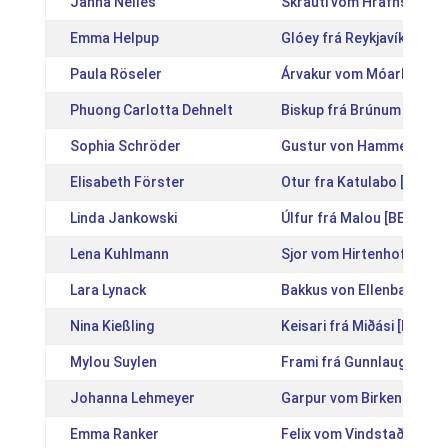
Janna Nelles
Skrauti vom Hrafnsholt 
Emma Helpup
Glóey frá Reykjavík [IS2
Paula Röseler
Árvakur vom Móarbær [D
Phuong Carlotta Dehnelt
Biskup frá Brúnum [IS20
Sophia Schröder
Gustur von Hammersdorf
Elisabeth Förster
Otur fra Katulabo [DK20
Linda Jankowski
Úlfur frá Malou [BE20091
Lena Kuhlmann
Sjor vom Hirtenhof [DE2
Lara Lynack
Bakkus von Ellenbach [D
Nina Kießling
Keisari frá Miðási [IS200
Mylou Suylen
Frami frá Gunnlaugsstöð
Johanna Lehmeyer
Garpur vom Birkenhof [D
Emma Ranker
Felix vom Vindstaðir [AT