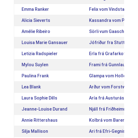
Emma Ranker
Felix vom Vindstaðir [A
Alicia Sieverts
Kassandra vom Panora
Amélie Ribeiro
Sörli vum Gaaschtbierg
Louisa Marie Gansauer
Jófriður fra Stutt. Eng
Letizia Radspieler
Erla frá Grafarkoti [IS2
Mylou Suylen
Frami frá Gunnlaugsstö
Paulina Frank
Glampa vom Hollerbusc
Lea Blank
Arður vom Forstwald [
Laura Sophie Dills
Aría frá Austurási [IS2
Jeanne-Louise Durand
Njáll frá Friðheimum [I
Annie Rittershaus
Kolbrá vom Barenstein 
Silja Mallison
Ari frá Efri-Gegnishólu