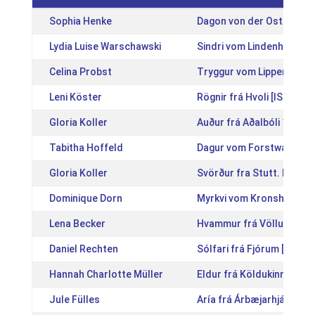
Sophia Henke
Dagon von der Osterhöll
Lydia Luise Warschawski
Sindri vom Lindenhof [D
Celina Probst
Tryggur vom Lipperthof 
Leni Köster
Rögnir frá Hvoli [IS20161
Gloria Koller
Auður frá Aðalbóli 1 [IS2
Tabitha Hoffeld
Dagur vom Forstwald [D
Gloria Koller
Svörður fra Stutt. Engim
Dominique Dorn
Myrkvi vom Kronshof [DE
Lena Becker
Hvammur frá Völlum [IS2
Daniel Rechten
Sólfari frá Fjórum [NL20
Hannah Charlotte Müller
Eldur frá Köldukinn [IS2
Jule Fülles
Aría frá Árbæjarhjáleigu I