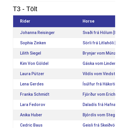
T3 - Tölt
Rider
Horse
Johanna Reisinger
Svaði frá Hólum [IS200
Sophia Zinken
Sörli frá Litlahóli [IS20
Lilith Siegel
Brynjar vom Münzenfeld
Kim Von Göldel
Gáska vom Lindenhof [
Laura Pützer
Vildís vom Vindstaðir [
Lena Gerdes
Ísúlfur frá Hákoti [IS20
Franka Schmidt
Fjörður vom Erichshof 
Lara Fedorov
Daladís frá Hafnarfirði 
Anika Huber
Bjórdís vom Stegberg [
Cedric Baus
Geisli frá Skeiðvöllum [