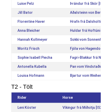
Luise Pelz
Þrándur frá Skör [IS2013
Jill Bator
Aðalsteinn von Berlar [D
Florentine Haver
Hrafn frá Dalsholti [IS20
Anna Bleicher
Huldar frá Hoftúni [IS20
Hannah Kollmeyer
Sokki vom Sonnenhof [D
Moritz Frisch
Fjóla von Hagendorf [DE
Sophie Isabell Piecha
Fagri-Blakkur frá Neðra-
Antonella Kubella
Pan vom Vindstaðir [AT2
Louisa Hofmann
Bjartur vom Weiherhof [
T2 - Tölt
Rider
Horse
Leni Köster
Víkingur frá Miðsitju [IS20151