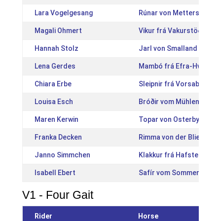
Lara Vogelgesang
Rúnar von Mettersbruch
Magali Ohmert
Vikur frá Vakurstöðum [
Hannah Stolz
Jarl von Smalland [DE20
Lena Gerdes
Mambó frá Efra-Hvoli [I
Chiara Erbe
Sleipnir frá Vorsabæjarhj
Louisa Esch
Bróðir vom Mühlenberg [
Maren Kerwin
Topar von Osterbyholz [
Franka Decken
Rimma von der Bliesgers
Janno Simmchen
Klakkur frá Hafsteinsst
Isabell Ebert
Safír vom Sommerfeld [
V1 - Four Gait
Rider
Horse