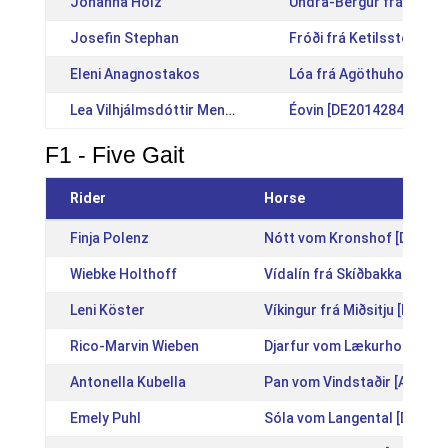
Johanna Holz
Undra-Bergur frá Íbishó
Josefin Stephan
Fróði frá Ketilsstöðum 
Eleni Anagnostakos
Lóa frá Agöthuhofi [IS2
Lea Vilhjálmsdóttir Menzinger
Éovin [DE2014284459]
F1 - Five Gait
Rider
Horse
Finja Polenz
Nótt vom Kronshof [DE201
Wiebke Holthoff
Vídalín frá Skíðbakka III [I
Leni Köster
Víkingur frá Miðsitju [IS201
Rico-Marvin Wieben
Djarfur vom Lækurhof [DE2
Antonella Kubella
Pan vom Vindstaðir [AT201
Emely Puhl
Sóla vom Langental [DE200