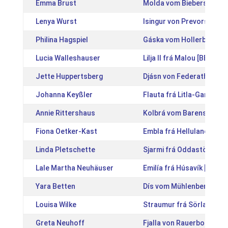
Emma Brust
Molda vom Bieberstein [
Lenya Wurst
Isingur von Prevorst [DE
Philina Hagspiel
Gáska vom Hollerbusch 
Lucia Walleshauser
Lilja II frá Malou [BE2009
Jette Huppertsberg
Djásn von Federath [DE2
Johanna Keyßler
Flauta frá Litla-Garði [I
Annie Rittershaus
Kolbrá vom Barenstein [
Fiona Oetker-Kast
Embla frá Hellulandi [IS
Linda Pletschette
Sjarmi frá Oddastöðum [
Lale Martha Neuhäuser
Emilía frá Húsavík [IS20
Yara Betten
Dís vom Mühlenberg [DE
Louisa Wilke
Straumur frá Sörlatungu
Greta Neuhoff
Fjalla von Rauerborg [DE