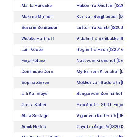
Marta Haroske
Hákon frá Kvistum [IS2008181
Maxime Mijnlieff
Kári von Berghausen [DE2003
Severin Schneider
Loftur frá Kambi [IS20061874
Wiebke Holthoff
Vídalín frá Skíðbakka III [IS2
Leni Köster
Rögnir frá Hvoli [IS201618200
Finja Polenz
Nótt vom Kronshof [DE20152
Dominique Dorn
Myrkvi vom Kronshof [DE2014
Sophia Zinken
Mökkur von Roderath [DE201
Lilli Kollmeyer
Bangsi vom Sonnenhof [DE20
Gloria Koller
Svörður fra Stutt. Engimyri [
Alina Schlage
Vignir von Roderath [DE20121
Annik Nelles
Gnýr frá Árgerði [IS200316567