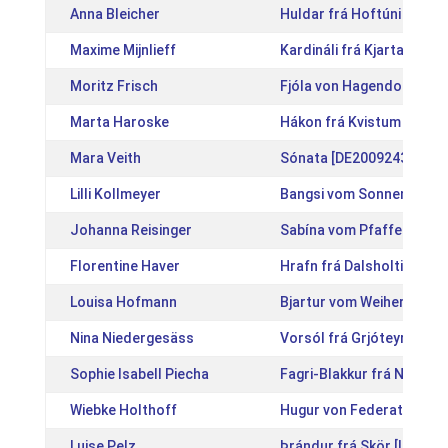
Anna Bleicher
Huldar frá Hoftúni [IS20
Maxime Mijnlieff
Kardináli frá Kjartansst
Moritz Frisch
Fjóla von Hagendorf [DE
Marta Haroske
Hákon frá Kvistum [IS20
Mara Veith
Sónata [DE2009243783]
Lilli Kollmeyer
Bangsi vom Sonnenhof [
Johanna Reisinger
Sabína vom Pfaffenbuck I
Florentine Haver
Hrafn frá Dalsholti [IS20
Louisa Hofmann
Bjartur vom Weiherhof [
Nina Niedergesäss
Vorsól frá Grjóteyri [IS2
Sophie Isabell Piecha
Fagri-Blakkur frá Neðra-
Wiebke Holthoff
Hugur von Federath [DE2
Luise Pelz
Þrándur frá Skör [IS2013