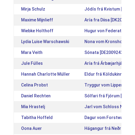
Mirja Schulz
Jódís frá Kvistum [IS201
Maxime Mijnlieff
Aría fra Diisa [DK2014200
Wiebke Holthoff
Hugur von Federath [DE2
Lydia Luise Warschawski
Nona vom Kronshof [DE2
Mara Veith
Sónata [DE2009243783]
Jule Fülles
Aría frá Árbæjarhjáleigu I
Hannah Charlotte Müller
Eldur frá Köldukinn [IS2
Celina Probst
Tryggur vom Lipperthof 
Daniel Rechten
Sólfari frá Fjórum [NL20
Mia Hrastelj
Jarl vom Schloss Nienov
Tabitha Hoffeld
Dagur vom Forstwald [D
Oona Auer
Hágangur frá Neðra-Seli 