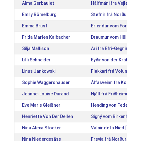
Alma Gerbaulet
Hálfmáni fra Vejlegaar
Emily Bömelburg
Stefnir frá Norður-Nýj
Emma Brust
Erlendur vom Forstwald
Frida Marlen Kalbacher
Draumur vom Hülbehof 
Silja Mallison
Ari frá Efri-Gegnishólu
Lilli Schneider
Eyðir von der Krähenwe
Linus Jankowski
Flakkari frá Völundarhú
Sophie Waggershauser
Álfasveinn frá Kolsholti
Jeanne-Louise Durand
Njáll frá Friðheimum [I
Eve Marie Gleißner
Hending von Federath [
Henriette Von Der Dellen
Signý vom Birkenhof 2 
Nina Alexa Stöcker
Valnir de la Nied [DE20
Nina Niedergesäss
Freyja frá Norður-Nýja