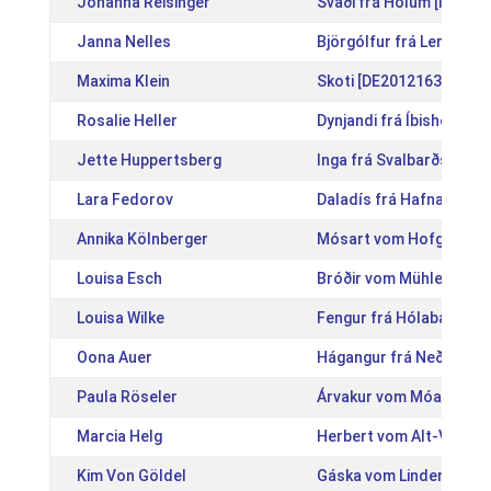
Johanna Reisinger
Svaði frá Hólum [IS200
Janna Nelles
Björgólfur frá Lerkiholt
Maxima Klein
Skoti [DE2012163524]
Rosalie Heller
Dynjandi frá Íbishóli [I
Jette Huppertsberg
Inga frá Svalbarðseyri 
Lara Fedorov
Daladís frá Hafnarfirði 
Annika Kölnberger
Mósart vom Hofgut Ret
Louisa Esch
Bróðir vom Mühlenberg
Louisa Wilke
Fengur frá Hólabaki [IS
Oona Auer
Hágangur frá Neðra-Sel
Paula Röseler
Árvakur vom Móarbær [
Marcia Helg
Herbert vom Alt-Vogtsh
Kim Von Göldel
Gáska vom Lindenhof [