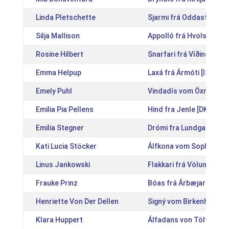
Linda Pletschette
Sjarmi frá Oddastöðum 
Silja Mallison
Appolló frá Hvolsvelli [
Rosine Hilbert
Snarfari frá Víðinesi 1 
Emma Helpup
Laxá frá Ármóti [IS2015
Emely Puhl
Vindadís vom Öxney-Ho
Emilia Pia Pellens
Hind fra Jenle [DK2013
Emilia Stegner
Drómi fra Lundgaard [D
Kati Lucia Stöcker
Álfkona vom Sophienho
Linus Jankowski
Flakkari frá Völundarhú
Frauke Prinz
Bóas frá Árbæjarhjáleigu
Henriette Von Der Dellen
Signý vom Birkenhof 2 
Klara Huppert
Álfadans von Töltmylla