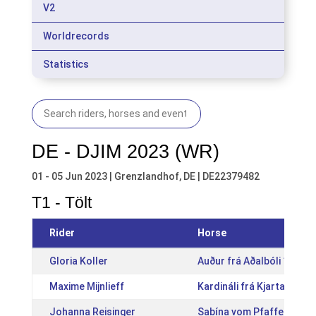
V2
Worldrecords
Statistics
DE - DJIM 2023 (WR)
01 - 05 Jun 2023 | Grenzlandhof, DE | DE22379482
T1 - Tölt
Rider
Horse
Gloria Koller
Auður frá Aðalbóli 1 [IS2
Maxime Mijnlieff
Kardináli frá Kjartansst
Johanna Reisinger
Sabína vom Pfaffenbuck I