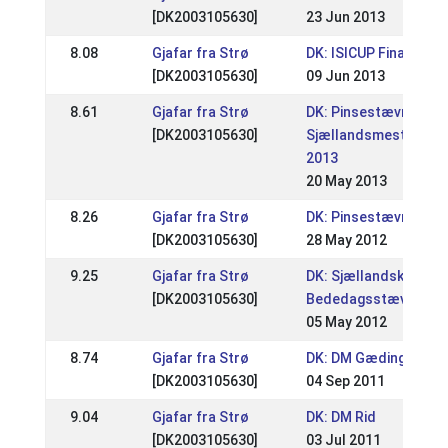
[DK2003105630]
23 Jun 2013
8.08
Gjafar fra Strø
DK: ISICUP Finale
[DK2003105630]
09 Jun 2013
8.61
Gjafar fra Strø
DK: Pinsestævnet /
[DK2003105630]
Sjællandsmesterska
2013
20 May 2013
8.26
Gjafar fra Strø
DK: Pinsestævne
[DK2003105630]
28 May 2012
9.25
Gjafar fra Strø
DK: Sjællandsk
[DK2003105630]
Bededagsstævne
05 May 2012
8.74
Gjafar fra Strø
DK: DM Gædingakepp
[DK2003105630]
04 Sep 2011
9.04
Gjafar fra Strø
DK: DM Rid
[DK2003105630]
03 Jul 2011