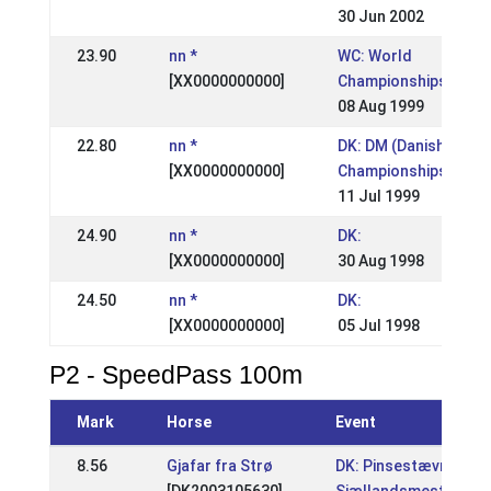
30 Jun 2002
23.90
nn *
WC: World
[XX0000000000]
Championships
08 Aug 1999
22.80
nn *
DK: DM (Danish
[XX0000000000]
Championships)
11 Jul 1999
24.90
nn *
DK:
[XX0000000000]
30 Aug 1998
24.50
nn *
DK:
[XX0000000000]
05 Jul 1998
P2 - SpeedPass 100m
Mark
Horse
Event
8.56
Gjafar fra Strø
DK: Pinsestævnet -