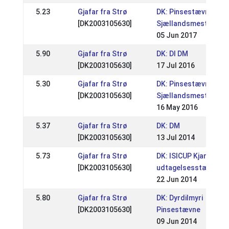
5.23
Gjafar fra Strø
DK: Pinsestævnet /
[DK2003105630]
Sjællandsmesterska
05 Jun 2017
5.90
Gjafar fra Strø
DK: DI DM
[DK2003105630]
17 Jul 2016
5.30
Gjafar fra Strø
DK: Pinsestævne /
[DK2003105630]
Sjællandsmesterska
16 May 2016
5.37
Gjafar fra Strø
DK: DM
[DK2003105630]
13 Jul 2014
5.73
Gjafar fra Strø
DK: ISICUP Kjarni / DI'
[DK2003105630]
udtagelsesstævne
22 Jun 2014
5.80
Gjafar fra Strø
DK: Dyrdilmyri
[DK2003105630]
Pinsestævne
09 Jun 2014