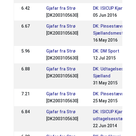
6.42
Gjafar fra Strø
DK: ISICUP Kjarni
[DK2003105630]
05 Jun 2016
6.67
Gjafar fra Strø
DK: Pinsestævne /
[DK2003105630]
Sjællandsmesterska
16 May 2016
5.96
Gjafar fra Strø
DK: DM Sport
[DK2003105630]
12 Jul 2015
6.88
Gjafar fra Strø
DK: Udtagelsesstæv
[DK2003105630]
Sjælland
31 May 2015
7.21
Gjafar fra Strø
DK: Pinsestævnet
[DK2003105630]
25 May 2015
6.84
Gjafar fra Strø
DK: ISICUP Kjarni / DI'
[DK2003105630]
udtagelsesstævne
22 Jun 2014