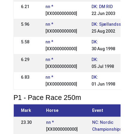
6.21
nn *
DK: DM RID
[XX0000000000]
22 Jun 2003
5.96
nn *
DK: Sjællandsstævne
[XX0000000000]
25 Aug 2002
5.58
nn *
DK:
[XX0000000000]
30 Aug 1998
6.29
nn *
DK:
[XX0000000000]
05 Jul 1998
6.83
nn *
DK:
[XX0000000000]
01 Jun 1998
P1 - Pace Race 250m
Mark
Horse
Event
23.30
nn *
NC: Nordic
[XX0000000000]
Championships