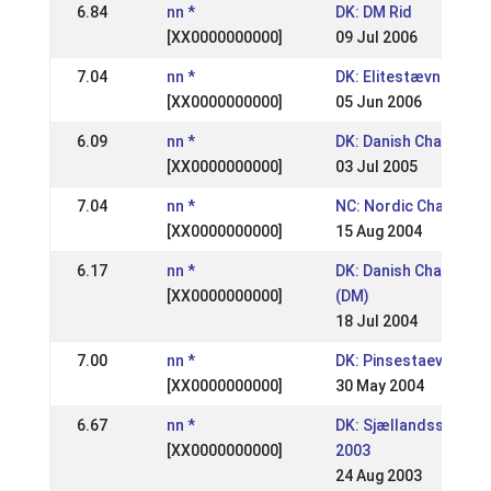
6.84
nn *
DK: DM Rid
[XX0000000000]
09 Jul 2006
7.04
nn *
DK: Elitestævne
[XX0000000000]
05 Jun 2006
6.09
nn *
DK: Danish Champion
[XX0000000000]
03 Jul 2005
7.04
nn *
NC: Nordic Champion
[XX0000000000]
15 Aug 2004
6.17
nn *
DK: Danish Champion
[XX0000000000]
(DM)
18 Jul 2004
7.00
nn *
DK: Pinsestaevne II
[XX0000000000]
30 May 2004
6.67
nn *
DK: Sjællandsstævne
[XX0000000000]
2003
24 Aug 2003