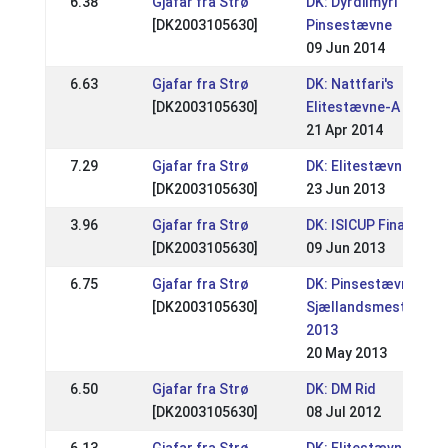
6.38
Gjafar fra Strø
DK: Dyrdilmyri
[DK2003105630]
Pinsestævne
09 Jun 2014
6.63
Gjafar fra Strø
DK: Nattfari's
[DK2003105630]
Elitestævne-A
21 Apr 2014
7.29
Gjafar fra Strø
DK: Elitestævne A
[DK2003105630]
23 Jun 2013
3.96
Gjafar fra Strø
DK: ISICUP Finale
[DK2003105630]
09 Jun 2013
6.75
Gjafar fra Strø
DK: Pinsestævnet /
[DK2003105630]
Sjællandsmesterska
2013
20 May 2013
6.50
Gjafar fra Strø
DK: DM Rid
[DK2003105630]
08 Jul 2012