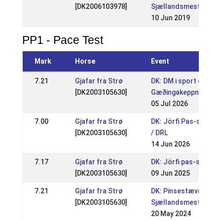
[DK2006103978]
Sjællandsmesterska
10 Jun 2019
PP1 - Pace Test
Mark
Horse
Event
7.21
Gjafar fra Strø
DK: DM i sport og
[DK2003105630]
Gæðingakeppni 2026
05 Jul 2026
7.00
Gjafar fra Strø
DK: Jörfi Pas-stævn
[DK2003105630]
/ DRL
14 Jun 2026
7.17
Gjafar fra Strø
DK: Jörfi pas-stævne
[DK2003105630]
09 Jun 2025
7.21
Gjafar fra Strø
DK: Pinsestævnet -
[DK2003105630]
Sjællandsmesterska
20 May 2024