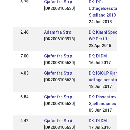
6.79
Gjafar fra Strø
DK: DI's
[DK2003105630]
Udtagelsesstævne
Sjælland 2018
24 Jun 2018
2.46
Adam fra Strø
DK: Kjarni Special Do
[DK2006103978]
WR Part 1
28 Apr 2018
7.00
Gjafar fra Strø
DK: DI DM
[DK2003105630]
16 Jul 2017
4.83
Gjafar fra Strø
DK: ISICUP Kjarni DI
[DK2003105630]
udtagelsesstævne
18 Jun 2017
6.84
Gjafar fra Strø
DK: Pinsestævnet /
[DK2003105630]
Sjællandsmesterska
05 Jun 2017
4.42
Gjafar fra Strø
DK: DI DM
[DK2003105630]
17 Jul 2016