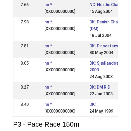
7.66
nn *
NC: Nordic Champion
[XX0000000000]
15 Aug 2004
7.98
nn *
DK: Danish Champion
[XX0000000000]
(DM)
18 Jul 2004
7.81
nn *
DK: Pinsestaevne II
[XX0000000000]
30 May 2004
8.05
nn *
DK: Sjællandsstævne
[XX0000000000]
2003
24 Aug 2003
8.27
nn *
DK: DM RID
[XX0000000000]
22 Jun 2003
8.40
nn *
DK:
[XX0000000000]
24 May 1999
P3 - Pace Race 150m