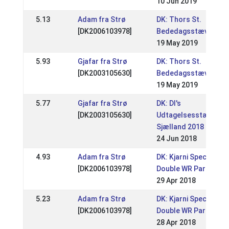
10 Jun 2019
5.13
Adam fra Strø
DK: Thors St.
[DK2006103978]
Bededagsstævne
19 May 2019
5.93
Gjafar fra Strø
DK: Thors St.
[DK2003105630]
Bededagsstævne
19 May 2019
5.77
Gjafar fra Strø
DK: DI's
[DK2003105630]
Udtagelsesstævne
Sjælland 2018
24 Jun 2018
4.93
Adam fra Strø
DK: Kjarni Special
[DK2006103978]
Double WR Part 2
29 Apr 2018
5.23
Adam fra Strø
DK: Kjarni Special
[DK2006103978]
Double WR Part 1
28 Apr 2018