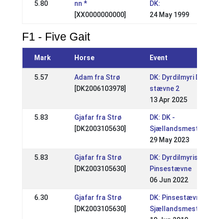
5.80
nn *
DK:
[XX0000000000]
24 May 1999
F1 - Five Gait
Mark
Horse
Event
5.57
Adam fra Strø
DK: Dyrdilmyri Drive-i
[DK2006103978]
stævne 2
13 Apr 2025
5.83
Gjafar fra Strø
DK: DK -
[DK2003105630]
Sjællandsmesterska
29 May 2023
5.83
Gjafar fra Strø
DK: Dyrdilmyris
[DK2003105630]
Pinsestævne
06 Jun 2022
6.30
Gjafar fra Strø
DK: Pinsestævne /
[DK2003105630]
Sjællandsmesterska