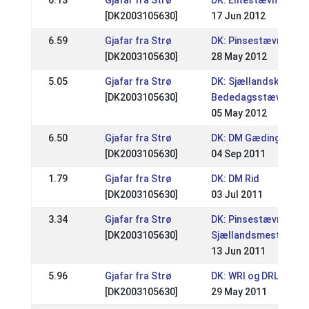
6.13
Gjafar fra Strø
DK: Elitestævne A
[DK2003105630]
17 Jun 2012
6.59
Gjafar fra Strø
DK: Pinsestævne
[DK2003105630]
28 May 2012
5.05
Gjafar fra Strø
DK: Sjællandsk
[DK2003105630]
Bededagsstævne
05 May 2012
6.50
Gjafar fra Strø
DK: DM Gædingakepp
[DK2003105630]
04 Sep 2011
1.79
Gjafar fra Strø
DK: DM Rid
[DK2003105630]
03 Jul 2011
3.34
Gjafar fra Strø
DK: Pinsestævne /
[DK2003105630]
Sjællandsmesterska
13 Jun 2011
5.96
Gjafar fra Strø
DK: WRl og DRL Stæv
[DK2003105630]
29 May 2011