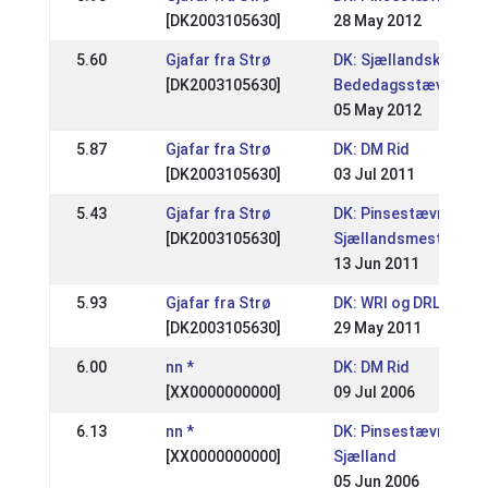
[DK2003105630]
28 May 2012
5.60
Gjafar fra Strø
DK: Sjællandsk
[DK2003105630]
Bededagsstævne
05 May 2012
5.87
Gjafar fra Strø
DK: DM Rid
[DK2003105630]
03 Jul 2011
5.43
Gjafar fra Strø
DK: Pinsestævne /
[DK2003105630]
Sjællandsmesterska
13 Jun 2011
5.93
Gjafar fra Strø
DK: WRl og DRL Stæv
[DK2003105630]
29 May 2011
6.00
nn *
DK: DM Rid
[XX0000000000]
09 Jul 2006
6.13
nn *
DK: Pinsestævne,
[XX0000000000]
Sjælland
05 Jun 2006