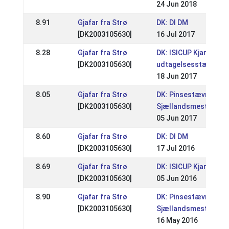
24 Jun 2018
8.91
Gjafar fra Strø
DK: DI DM
[DK2003105630]
16 Jul 2017
8.28
Gjafar fra Strø
DK: ISICUP Kjarni DI
[DK2003105630]
udtagelsesstævne
18 Jun 2017
8.05
Gjafar fra Strø
DK: Pinsestævnet /
[DK2003105630]
Sjællandsmesterska
05 Jun 2017
8.60
Gjafar fra Strø
DK: DI DM
[DK2003105630]
17 Jul 2016
8.69
Gjafar fra Strø
DK: ISICUP Kjarni
[DK2003105630]
05 Jun 2016
8.90
Gjafar fra Strø
DK: Pinsestævne /
[DK2003105630]
Sjællandsmesterska
16 May 2016