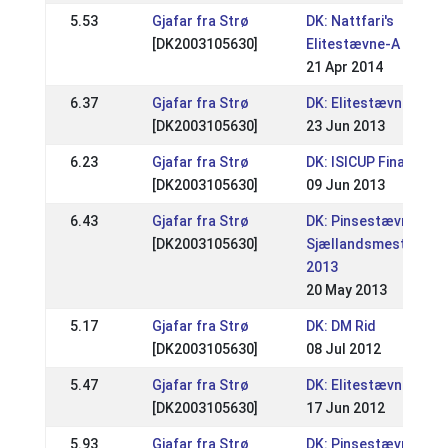
5.53
Gjafar fra Strø
DK: Nattfari's
[DK2003105630]
Elitestævne-A
21 Apr 2014
6.37
Gjafar fra Strø
DK: Elitestævne A
[DK2003105630]
23 Jun 2013
6.23
Gjafar fra Strø
DK: ISICUP Finale
[DK2003105630]
09 Jun 2013
6.43
Gjafar fra Strø
DK: Pinsestævnet /
[DK2003105630]
Sjællandsmesterska
2013
20 May 2013
5.17
Gjafar fra Strø
DK: DM Rid
[DK2003105630]
08 Jul 2012
5.47
Gjafar fra Strø
DK: Elitestævne A
[DK2003105630]
17 Jun 2012
5.93
Gjafar fra Strø
DK: Pinsestævne