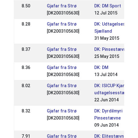
8.50
Gjafar fra Strø
DK: DM Sport
[DK2003105630]
12 Jul 2015
8.28
Gjafar fra Strø
DK: Udtagelsesstæv
[DK2003105630]
Sjælland
31 May 2015
8.37
Gjafar fra Strø
DK: Pinsestævnet
[DK2003105630]
25 May 2015
8.36
Gjafar fra Strø
DK: DM
[DK2003105630]
13 Jul 2014
8.02
Gjafar fra Strø
DK: ISICUP Kjarni / DI'
[DK2003105630]
udtagelsesstævne
22 Jun 2014
8.32
Gjafar fra Strø
DK: Dyrdilmyri
[DK2003105630]
Pinsestævne
09 Jun 2014
7.91
Gjafar fra Strø
DK: Elitestævne A