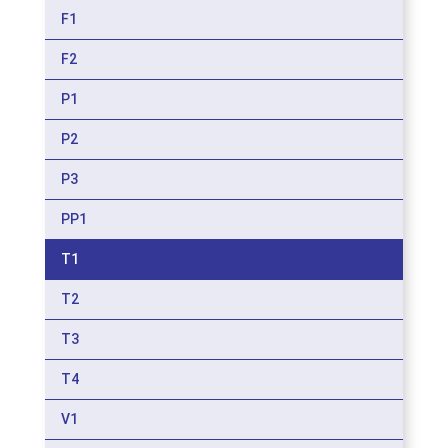
F1
F2
P1
P2
P3
PP1
T1
T2
T3
T4
V1