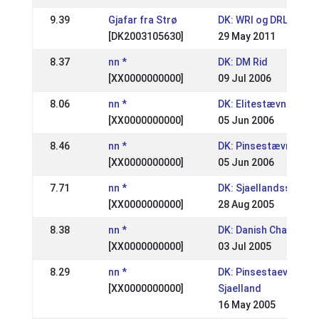
9.39
Gjafar fra Strø
DK: WRl og DRL Stæv
[DK2003105630]
29 May 2011
8.37
nn *
DK: DM Rid
[XX0000000000]
09 Jul 2006
8.06
nn *
DK: Elitestævne
[XX0000000000]
05 Jun 2006
8.46
nn *
DK: Pinsestævne, Sjæ
[XX0000000000]
05 Jun 2006
7.71
nn *
DK: Sjaellandsstaevn
[XX0000000000]
28 Aug 2005
8.38
nn *
DK: Danish Champion
[XX0000000000]
03 Jul 2005
8.29
nn *
DK: Pinsestaevne
[XX0000000000]
Sjaelland
16 May 2005