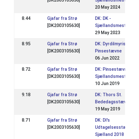
[DK2003105630]
Sjællandsmesterska
20 May 2024
8.44
Gjafar fra Strø
DK: DK -
[DK2003105630]
Sjællandsmesterska
29 May 2023
8.95
Gjafar fra Strø
DK: Dyrdilmyris
[DK2003105630]
Pinsestævne
06 Jun 2022
8.72
Gjafar fra Strø
DK: Pinsestævne /
[DK2003105630]
Sjællandsmesterska
10 Jun 2019
9.18
Gjafar fra Strø
DK: Thors St.
[DK2003105630]
Bededagsstævne
19 May 2019
8.71
Gjafar fra Strø
DK: DI's
[DK2003105630]
Udtagelsesstævne
Sjælland 2018