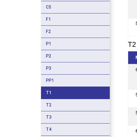
C5
F1
F2
T2 
P1
P2
P3
PP1
T1
T2
T3
T4