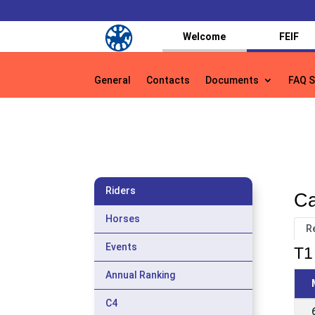
Welcome
FEIF
General
Contacts
Documents
FAQ S
General
Contacts
Documents
FAQ S
Riders
Ca
Horses
R
Events
T1 
Annual Ranking
C4