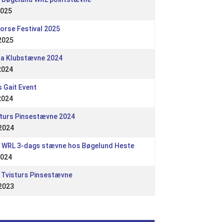
2025
horse Festival 2025
2025
la Klubstævne 2024
2024
s Gait Event
2024
sturs Pinsestævne 2024
2024
i WRL 3-dags stævne hos Bøgelund Heste
2024
- Tvisturs Pinsestævne
2023