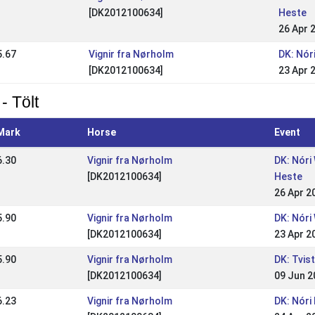
[DK2012100634]
Heste
26 Apr 
5.67
Vignir fra Nørholm
DK: Nór
[DK2012100634]
23 Apr 
- Tölt
Mark
Horse
Event
6.30
Vignir fra Nørholm
DK: Nóri
[DK2012100634]
Heste
26 Apr 2
5.90
Vignir fra Nørholm
DK: Nóri
[DK2012100634]
23 Apr 2
5.90
Vignir fra Nørholm
DK: Tvis
[DK2012100634]
09 Jun 2
6.23
Vignir fra Nørholm
DK: Nóri