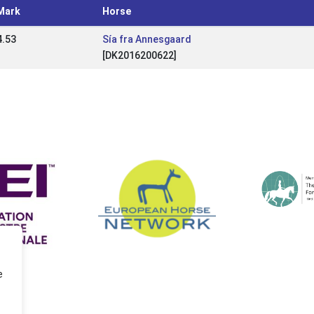
Mark
Horse
4.53
Sía fra Annesgaard
[DK2016200622]
e