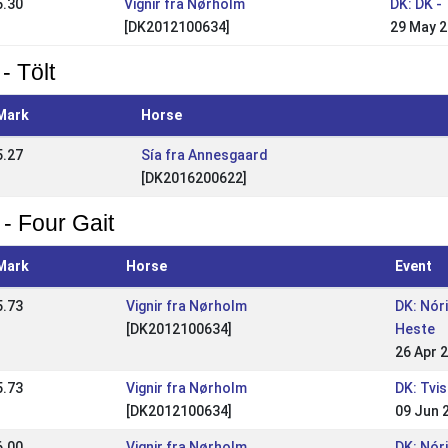
6.30
Vignir fra Nørholm
DK: DK -
[DK2012100634]
29 May 
- Tölt
Mark
Horse
5.27
Sía fra Annesgaard
[DK2016200622]
 - Four Gait
Mark
Horse
Event
5.73
Vignir fra Nørholm
DK: Nór
[DK2012100634]
Heste
26 Apr 
5.73
Vignir fra Nørholm
DK: Tvi
[DK2012100634]
09 Jun 
6.00
Vignir fra Nørholm
DK: Nór