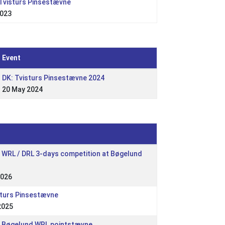
 Tvisturs Pinsestævne
2023
Event
DK: Tvisturs Pinsestævne 2024
20 May 2024
i WRL / DRL 3-days competition at Bøgelund
2026
sturs Pinsestævne
2025
i Bøgelund WRL pointstævne