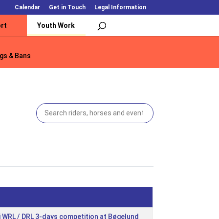
Calendar
Get in Touch
Legal Information
rt
Youth Work
gs & Bans
gs & Bans
i WRL / DRL 3-days competition at Bøgelund