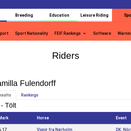
Breeding
Education
Leisure Riding
Spo
port
Sport Nationality
FEIF Rankings
Software
Warnin
port
Sport Nationality
FEIF Rankings
Software
Warnin
Riders
milla Fulendorff
esults
Rankings
- Tölt
Mark
Horse
Event
6.17
Vignir fra Nørholm
DK: Nór