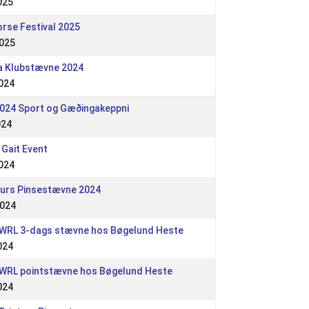
025
orse Festival 2025
2025
a Klubstævne 2024
024
024 Sport og Gæðingakeppni
024
 Gait Event
024
turs Pinsestævne 2024
2024
 WRL 3-dags stævne hos Bøgelund Heste
024
 WRL pointstævne hos Bøgelund Heste
024