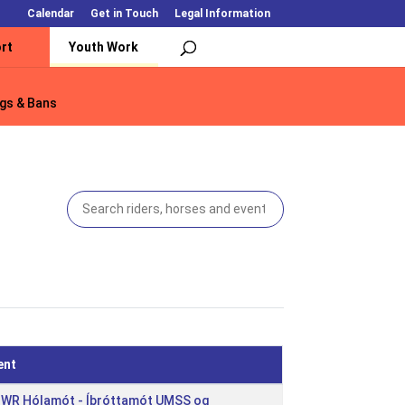
Calendar
Get in Touch
Legal Information
rt
Youth Work
gs & Bans
gs & Bans
ent
: WR Hólamót - Íþróttamót UMSS og