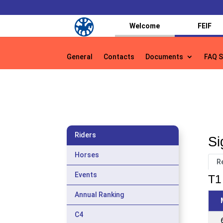
Welcome
FEIF
General
Contacts
Documents
FAQ S
General
Contacts
Documents
FAQ S
Riders
Si
Horses
R
Events
T1 
Annual Ranking
C4