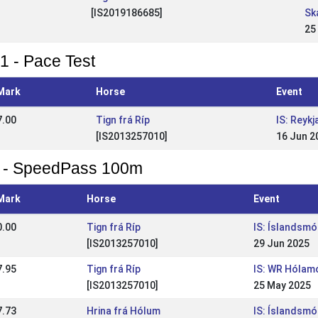
[IS2019186685]
Sk
25
1 - Pace Test
Mark
Horse
Event
7.00
Tign frá Ríp
IS: Reyk
[IS2013257010]
16 Jun 2
 - SpeedPass 100m
Mark
Horse
Event
0.00
Tign frá Ríp
IS: Íslandsmó
[IS2013257010]
29 Jun 2025
7.95
Tign frá Ríp
IS: WR Hólamó
[IS2013257010]
25 May 2025
7.73
Hrina frá Hólum
IS: Íslandsmó