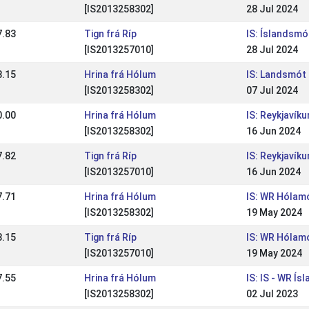
[IS2013258302]
28 Jul 2024
7.83
Tign frá Ríp
IS: Íslandsmó
[IS2013257010]
28 Jul 2024
8.15
Hrina frá Hólum
IS: Landsmót
[IS2013258302]
07 Jul 2024
0.00
Hrina frá Hólum
IS: Reykjavík
[IS2013258302]
16 Jun 2024
7.82
Tign frá Ríp
IS: Reykjavík
[IS2013257010]
16 Jun 2024
7.71
Hrina frá Hólum
IS: WR Hólam
[IS2013258302]
19 May 2024
8.15
Tign frá Ríp
IS: WR Hólam
[IS2013257010]
19 May 2024
7.55
Hrina frá Hólum
IS: IS - WR Í
[IS2013258302]
02 Jul 2023