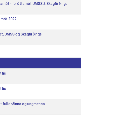
ólamót - íþróttamót UMSS & Skagfirðings
dsmót 2022
t, UMSS og Skagfirðings
ttis
ttis
ót fullorðinna og ungmenna