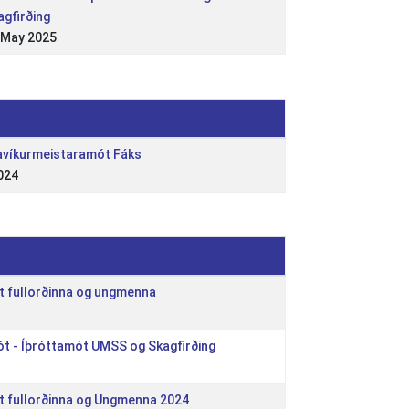
agfirðing
 May 2025
javíkurmeistaramót Fáks
024
t fullorðinna og ungmenna
t - Íþróttamót UMSS og Skagfirðing
t fullorðinna og Ungmenna 2024