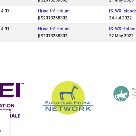
[IS2013258302]
21 May 2023
14.37
Hrina frá Hólum
IS: WR Íslan
[IS2013258302]
24 Jul 2022
14.91
Hrina frá Hólum
IS: WR Hólam
[IS2013258302]
22 May 2022
e