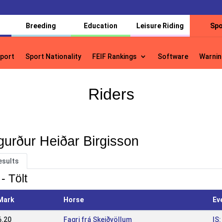
Breeding
Education
Leisure Riding
Spo
port
Sport Nationality
FEIF Rankings
Software
Warnin
port
Sport Nationality
FEIF Rankings
Software
Warnin
Riders
gurður Heiðar Birgisson
esults
- Tölt
Mark
Horse
Ev
6.20
Fagri frá Skeiðvöllum
IS