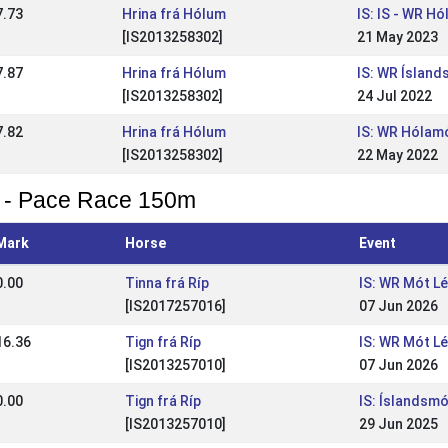
7.73
Hrina frá Hólum
IS: IS - WR H
[IS2013258302]
21 May 2023
7.87
Hrina frá Hólum
IS: WR Íslan
[IS2013258302]
24 Jul 2022
7.82
Hrina frá Hólum
IS: WR Hólamó
[IS2013258302]
22 May 2022
 - Pace Race 150m
Mark
Horse
Event
0.00
Tinna frá Ríp
IS: WR Mót Lé
[IS2017257016]
07 Jun 2026
16.36
Tign frá Ríp
IS: WR Mót Lé
[IS2013257010]
07 Jun 2026
0.00
Tign frá Ríp
IS: Íslandsm
[IS2013257010]
29 Jun 2025