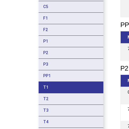
C5
F1
PP
F2
P1
P2
P3
P2
PP1
T1
T2
T3
T4