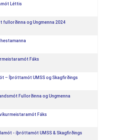
amót Léttis
ót fullorðinna og Ungmenna 2024
t hestamanna
kurmeistaramót Fáks
ót – Íþróttamót UMSS og Skagfirðings
slandsmót Fullorðinna og Ungmenna
javíkurmeistaramót Fáks
ólamót - íþróttamót UMSS & Skagfirðings