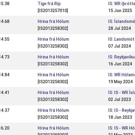
15.38
Tign frá Ríp
IS: WR íþrótt
[IS2013257010]
15 Jun 2025
14.68
Hrina frá Hólum
IS: Íslandsm
[IS2013258302]
28 Jul 2024
14.55
Hrina frá Hólum
IS: Landsmó
[IS2013258302]
07 Jul 2024
14.73
Hrina frá Hólum
IS: Reykjaví
[IS2013258302]
16 Jun 2024
14.84
Hrina frá Hólum
IS: WR Hólam
[IS2013258302]
19 May 2024
14.41
Hrina frá Hólum
IS: IS - WR Í
[IS2013258302]
02 Jul 2023
14.37
Hrina frá Hólum
IS: IS - Reyk
[IS2013258302]
18 Jun 2023
16.20
Hrina frá Hólum
IS: IS - WR H