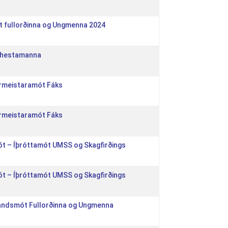
t fullorðinna og Ungmenna 2024
 hestamanna
urmeistaramót Fáks
urmeistaramót Fáks
ót – Íþróttamót UMSS og Skagfirðings
ót – Íþróttamót UMSS og Skagfirðings
slandsmót Fullorðinna og Ungmenna