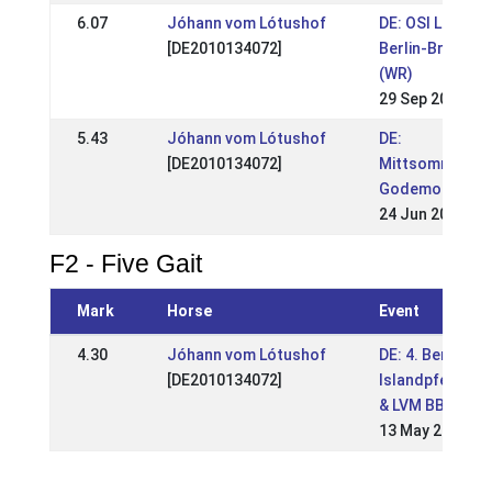
6.07
Jóhann vom Lótushof
DE: OSI Lotusho
[DE2010134072]
Berlin-Branden
(WR)
29 Sep 2019
5.43
Jóhann vom Lótushof
DE:
[DE2010134072]
Mittsommernac
Godemoor 201
24 Jun 2018
F2 - Five Gait
Mark
Horse
Event
4.30
Jóhann vom Lótushof
DE: 4. Berliner
[DE2010134072]
Islandpferdetr
& LVM BB 2018
13 May 2018