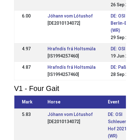
26 Sep 2021
6.00
Jóhann vom Lótushof
DE: OSI Lotus
[DE2010134072]
Berlin-Brande
(WR)
29 Sep 2019
4.97
Hrafndís frá Holtsmúla
DE: OSI Lotus
[IS1994257460]
19 Jun 2016
4.87
Hrafndís frá Holtsmúla
DE: Paßchamp
[IS1994257460]
28 Sep 2014
V1 - Four Gait
Mark
Horse
Event
5.83
Jóhann vom Lótushof
DE: OSI
[DE2010134072]
Schleuener
Hof 2021
(WR)