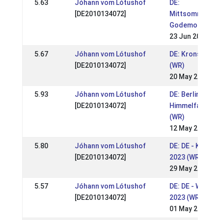
5.63
Jóhann vom Lótushof
DE:
[DE2010134072]
Mittsommernac
Godemoor 2024
23 Jun 2024
5.67
Jóhann vom Lótushof
DE: Kronshof S
[DE2010134072]
(WR)
20 May 2024
5.93
Jóhann vom Lótushof
DE: Berliner
[DE2010134072]
Himmelfahrtstu
(WR)
12 May 2024
5.80
Jóhann vom Lótushof
DE: DE - Kronsh
[DE2010134072]
2023 (WR)
29 May 2023
5.57
Jóhann vom Lótushof
DE: DE - Wurzer
[DE2010134072]
2023 (WR)
01 May 2023