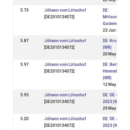
5.73
Jóhann vom Lótushof
DE:
[DE2010134072]
Mittsommerna
Godemoor 202
23 Jun 2024
5.87
Jóhann vom Lótushof
DE: Kronshof 
[DE2010134072]
(WR)
20 May 2024
5.97
Jóhann vom Lótushof
DE: Berliner
[DE2010134072]
Himmelfahrtst
(WR)
12 May 2024
5.93
Jóhann vom Lótushof
DE: DE - Krons
[DE2010134072]
2023 (WR)
29 May 2023
5.20
Jóhann vom Lótushof
DE: DE - Wurz
[DE2010134072]
2023 (WR)