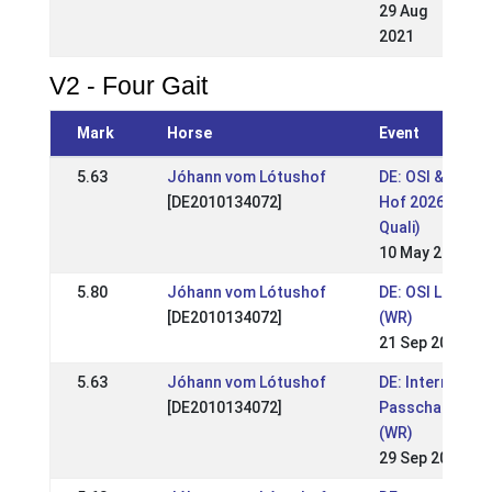
29 Aug
2021
V2 - Four Gait
Mark
Horse
Event
5.63
Jóhann vom Lótushof
DE: OSI & LVM B
[DE2010134072]
Hof 2026 (WR 
Quali)
10 May 2026
5.80
Jóhann vom Lótushof
DE: OSI Lótush
[DE2010134072]
(WR)
21 Sep 2025
5.63
Jóhann vom Lótushof
DE: Internation
[DE2010134072]
Passchampiona
(WR)
29 Sep 2024