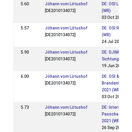
5.60
Jóhann vom Lótushof
DE: OSI Lótush
[DE2010134072]
(WR)
03 Oct 2022
5.57
Jóhann vom Lótushof
DE: OSI Ruppine
[DE2010134072]
(WR)
24 Jul 2022
5.90
Jóhann vom Lótushof
DE: DJIM 2022 
[DE2010134072]
Sichtung YR)
19 Jun 2022
6.00
Jóhann vom Lótushof
DE: OSI & LVM B
[DE2010134072]
Brandenburg L
2021 (WR)
03 Oct 2021
5.73
Jóhann vom Lótushof
DE: Internation
[DE2010134072]
Passchampiona
2021 (WR)
26 Sep 2021