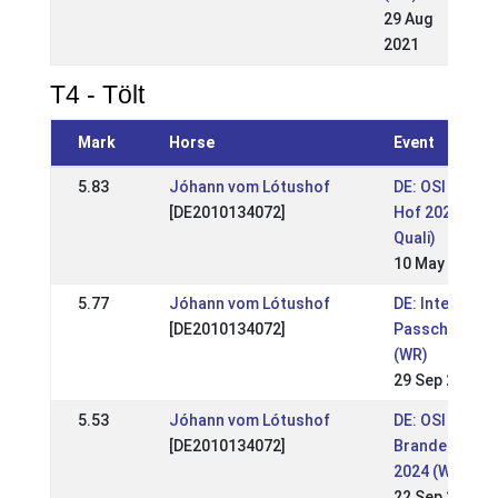
29 Aug
2021
T4 - Tölt
Mark
Horse
Event
5.83
Jóhann vom Lótushof
DE: OSI & LVM
[DE2010134072]
Hof 2026 (WR
Quali)
10 May 2026
5.77
Jóhann vom Lótushof
DE: Internatio
[DE2010134072]
Passchampion
(WR)
29 Sep 2024
5.53
Jóhann vom Lótushof
DE: OSI & LVM 
[DE2010134072]
Brandenburg 
2024 (WR)
22 Sep 2024