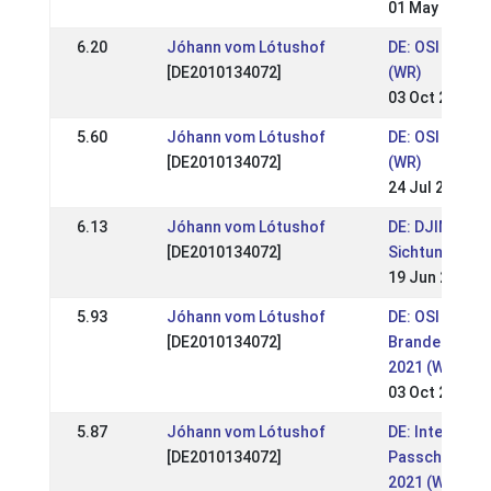
01 May 2023
6.20
Jóhann vom Lótushof
DE: OSI Lótus
[DE2010134072]
(WR)
03 Oct 2022
5.60
Jóhann vom Lótushof
DE: OSI Ruppi
[DE2010134072]
(WR)
24 Jul 2022
6.13
Jóhann vom Lótushof
DE: DJIM 202
[DE2010134072]
Sichtung YR)
19 Jun 2022
5.93
Jóhann vom Lótushof
DE: OSI & LVM 
[DE2010134072]
Brandenburg 
2021 (WR)
03 Oct 2021
5.87
Jóhann vom Lótushof
DE: Internatio
[DE2010134072]
Passchampio
2021 (WR)