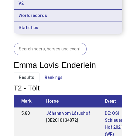
V2
Worldrecords
Statistics
Emma Lovis Enderlein
Results
Rankings
T2 - Tölt
Mark
Horse
Event
5.80
Jóhann vom Lótushof
DE: OSI
[DE2010134072]
Schleuener
Hof 2021
(WR)