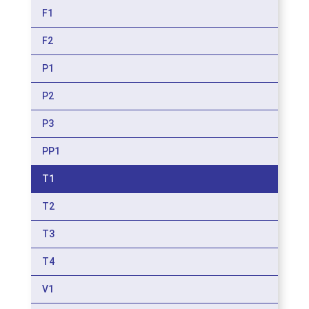
F1
F2
P1
P2
P3
PP1
T1
T2
T3
T4
V1