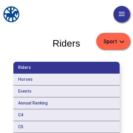
Riders
Riders
Horses
Events
Annual Ranking
C4
C5