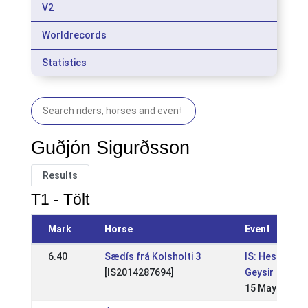
V2
Worldrecords
Statistics
Guðjón Sigurðsson
Results
T1 - Tölt
Mark
Horse
Event
6.40
Sædís frá Kolsholti 3
IS: Hestaman
[IS2014287694]
Geysir
15 May 2022