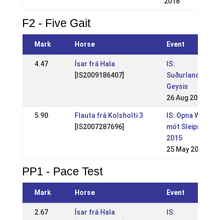
2018
F2 - Five Gait
Mark
Horse
Event
4.47
Ísar frá Hala
IS:
[IS2009186407]
Suðurlandsmót
Geysis
26 Aug 2018
5.90
Flauta frá Kolsholti 3
IS: Opna WR
[IS2007287696]
mót Sleipnis
2015
25 May 2015
PP1 - Pace Test
Mark
Horse
Event
2.67
Ísar frá Hala
IS: