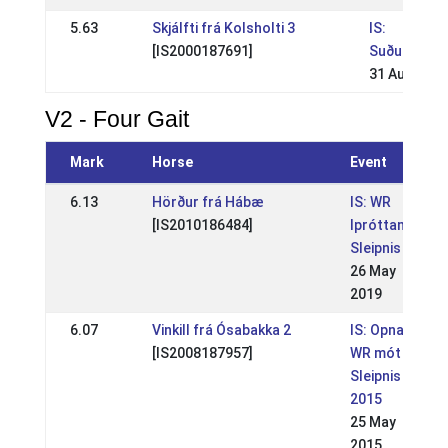
5.63
Skjálfti frá Kolsholti 3
IS:
[IS2000187691]
Suðurland
31 Aug 2008
V2 - Four Gait
Mark
Horse
Event
6.13
Hörður frá Hábæ
IS: WR
[IS2010186484]
lpróttamót
Sleipnis
26 May
2019
6.07
Vinkill frá Ósabakka 2
IS: Opna
[IS2008187957]
WR mót
Sleipnis
2015
25 May
2015