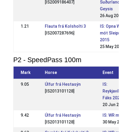
[IS2009186407]
Suðurlandsmót
Geysis
26 Aug 2018
1.21
Flauta frá Kolsholti 3
IS: Opna WR
[IS2007287696]
mót Sleipnis
2015
25 May 2015
P2 - SpeedPass 100m
Mark
Horse
Event
9.05
Úlfur frá Hestasýn
IS:
[IS2013101128]
Reykjavíkurme
Fáks 2021
20 Jun 2021
9.42
Úlfur frá Hestasýn
IS: WR mót Slei
[IS2013101128]
30 May 2021