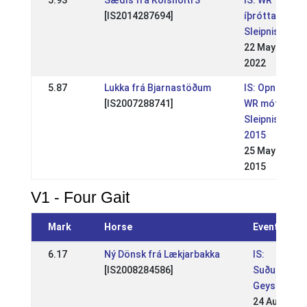
5.93
Sædís frá Kolsholti 3
IS: WR
[IS2014287694]
íþróttamót
Sleipnis
22 May
2022
5.87
Lukka frá Bjarnastöðum
IS: Opna
[IS2007288741]
WR mót
Sleipnis
2015
25 May
2015
V1 - Four Gait
Mark
Horse
Event
6.17
Ný Dönsk frá Lækjarbakka
IS:
[IS2008284586]
Suðurland
Geysis
24 Aug 2014