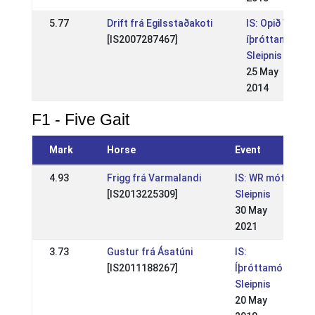
5.77
Drift frá Egilsstaðakoti
IS: Opið WR
[IS2007287467]
íþróttamót
Sleipnis
25 May
2014
F1 - Five Gait
Mark
Horse
Event
4.93
Frigg frá Varmalandi
IS: WR mót
[IS2013225309]
Sleipnis
30 May
2021
3.73
Gustur frá Ásatúni
IS:
[IS2011188267]
Íþróttamót
Sleipnis
20 May