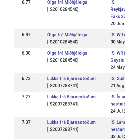
6.77
Ólga frá Miðhjáleigu
IS:
[IS2010284540]
Reykjavíkurm
Fáks 2021
20 Jun 2021
6.87
Ólga frá Miðhjáleigu
IS: WR mót Sle
[IS2010284540]
30 May 2021
6.30
Ólga frá Miðhjáleigu
IS: WR íþrótt
[IS2010284540]
Geysis
24 May 2021
6.73
Lukka frá Bjarnastöðum
IS: Suðurlan
[IS2007288741]
21 Aug 2016
7.27
Lukka frá Bjarnastöðum
IS: Íslandsmót
[IS2007288741]
hestaíþróttu
24 Jul 2016
7.07
Lukka frá Bjarnastöðum
IS: Landsmót
[IS2007288741]
hestamanna
03 Jul 2016