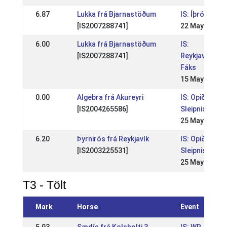
6.87
Lukka frá Bjarnastöðum
IS: Íþróttamót
[IS2007288741]
22 May 2016
6.00
Lukka frá Bjarnastöðum
IS:
[IS2007288741]
Reykjavíkurm
Fáks
15 May 2016
0.00
Algebra frá Akureyri
IS: Opið WR í
[IS2004265586]
Sleipnis
25 May 2014
6.20
Þyrnirós frá Reykjavík
IS: Opið WR í
[IS2003225531]
Sleipnis
25 May 2014
T3 - Tölt
Mark
Horse
Event