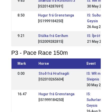
9.63
Snælda frá Kolsholti 3
IS: WR mót Slei
[IS2014287691]
30 May 2021
8.50
Hugur frá Grenstanga
IS: Suðurland
[IS1999184250]
Geysis
26 Aug 2018
9.21
Stúlka frá Gerðum
IS: Íþróttamót 
[IS2009282815]
21 May 2017
P3 - Pace Race 150m
Mark
Horse
Event
0.00
Stoð frá Hrafnagili
IS: WR mót
[IS2010265604]
Sleipnis
30 May 2021
16.47
Hugur frá Grenstanga
IS:
[IS1999184250]
Suðurlandsmó
Geysis
26 Aug 2018