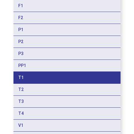
F1
F2
P1
P2
P3
PP1
T1
T2
T3
T4
V1