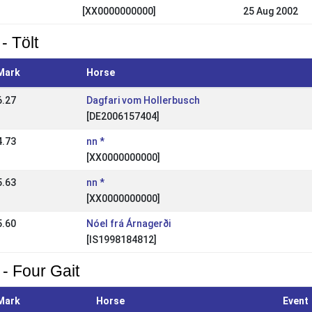
[XX0000000000]
25 Aug 2002
- Tölt
Mark
Horse
6.27
Dagfari vom Hollerbusch
[DE2006157404]
4.73
nn *
[XX0000000000]
5.63
nn *
[XX0000000000]
5.60
Nóel frá Árnagerði
[IS1998184812]
 - Four Gait
Mark
Horse
Event