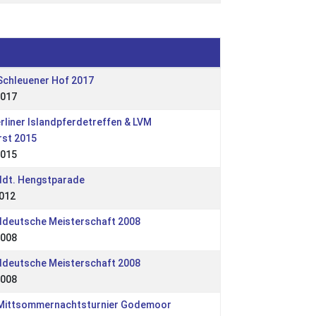
 Schleuener Hof 2017
2017
erliner Islandpferdetreffen & LVM
rst 2015
2015
ddt. Hengstparade
2012
ddeutsche Meisterschaft 2008
2008
ddeutsche Meisterschaft 2008
2008
 Mittsommernachtsturnier Godemoor