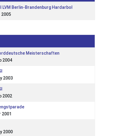
SI LVM Berlin-Brandenburg Hardarbol
t 2005
orddeutsche Meisterschaften
p 2004
SI
y 2003
SI
p 2002
engstparade
r 2001
y 2000