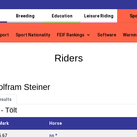
Breeding
Education
Leisure Riding
Spo
port
Sport Nationality
FEIF Rankings
Software
Warnin
port
Sport Nationality
FEIF Rankings
Software
Warnin
Riders
lfram Steiner
esults
- Tölt
Mark
Horse
5.67
nn *