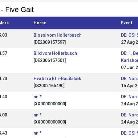
- Five Gait
Mark
Horse
Event
5.03
Blossi vom Hollerbusch
DE: OSI
[DE2009157597]
27 Aug 
4.57
Bliki vom Hollerbusch
DE: 1. B
[DE2006157501]
Karlsho
07 Jun 
4.73
Hvati frá Efri-Rauðalæk
DE: Nor
[IS2002165490]
15 Apr 
4.40
nn *
DE: Nor
[XX0000000000]
24 Aug 
5.00
nn *
DE: Nor
[XX0000000000]
24 Aug 
5.43
nn *
DE: OSI