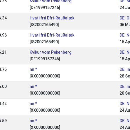
6.25
Kvikur vom Pekenberg
DE: 
[DE1999157246]
24 Ju
6.34
Hvati frá Efri-Rauðalæk
DE: O
[IS2002165490]
06 M
3.96
Hvati frá Efri-Rauðalæk
DE: 
[IS2002165490]
15 Ap
6.21
Kvikur vom Pekenberg
DE: 
[DE1999157246]
15 Ap
4.75
nn *
DE: I
[XX0000000000]
28 Se
6.00
nn *
DE: I
[XX0000000000]
28 Se
4.42
nn *
DE: 
[XX0000000000]
24 Au
5.59
nn *
DE: 
[XX0000000000]
24 Au