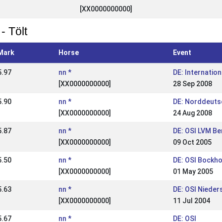
[XX0000000000]
- Tölt
Mark
Horse
Event
5.97
nn *
DE: Internatio
[XX0000000000]
28 Sep 2008
5.90
nn *
DE: Norddeuts
[XX0000000000]
24 Aug 2008
5.87
nn *
DE: OSI LVM Be
[XX0000000000]
09 Oct 2005
5.50
nn *
DE: OSI Bockho
[XX0000000000]
01 May 2005
5.63
nn *
DE: OSI Niede
[XX0000000000]
11 Jul 2004
5.67
nn *
DE: OSI