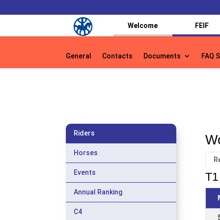
Welcome
FEIF
General
Contacts
Documents
FAQ S
General
Contacts
Documents
FAQ S
Riders
Wo
Horses
R
Events
T1 
Annual Ranking
C4