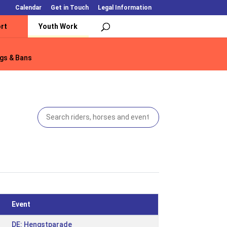
Calendar
Get in Touch
Legal Information
rt
Youth Work
gs & Bans
gs & Bans
Event
DE: Hengstparade