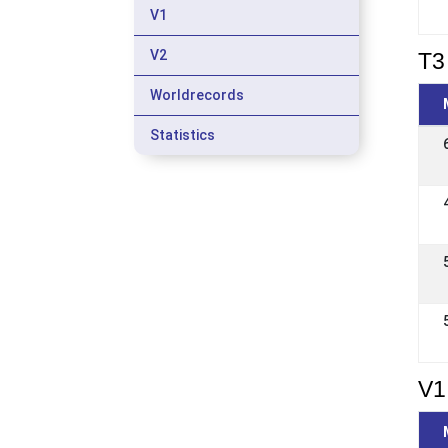
V1
V2
T3 
Worldrecords
Statistics
V1