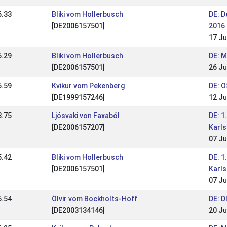
6.33
Bliki vom Hollerbusch
DE: D
[DE2006157501]
2016
17 Ju
6.29
Bliki vom Hollerbusch
DE: 
[DE2006157501]
26 Ju
6.59
Kvikur vom Pekenberg
DE: 
[DE1999157246]
12 Ju
3.75
Ljósvaki von Faxaból
DE: 1
[DE2006157207]
Karls
07 Ju
5.42
Bliki vom Hollerbusch
DE: 1
[DE2006157501]
Karls
07 Ju
6.54
Ölvir vom Bockholts-Hoff
DE: D
[DE2003134146]
20 Ju