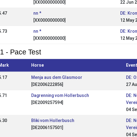
[XX0000000000]
22 Jun 
5.47
nn *
DE: Kron
[XX0000000000]
12 May 
5.73
nn *
DE: Kron
[XX0000000000]
12 May 
1 - Pace Test
Mark
Horse
Even
5.17
Menja aus dem Glasmoor
DE: O
[DE2006222856]
27 Au
5.71
Dagrenning vom Hollerbusch
DE: 
[DE2009257594]
Vere
04 Se
6.30
Bliki vom Hollerbusch
DE: 
[DE2006157501]
Vere
04 Se