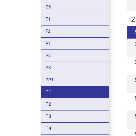
C5
T2 
F1
F2
P1
P2
P3
PP1
T1
T2
T3
T4