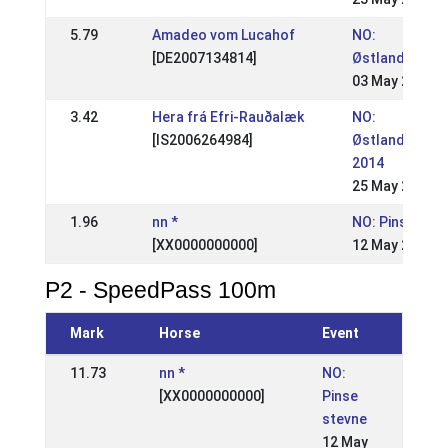
5.79
Amadeo vom Lucahof
NO:
[DE2007134814]
Østlandsmest
03 May 2015
3.42
Hera frá Efri-Rauðalæk
NO:
[IS2006264984]
Østlandsmest
2014
25 May 2014
1.96
nn *
NO: Pinse ste
[XX0000000000]
12 May 2008
P2 - SpeedPass 100m
Mark
Horse
Event
11.73
nn *
NO:
[XX0000000000]
Pinse
stevne
12 May