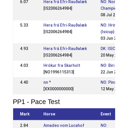
6.07
Hera frá Efri-Rauðalæk
NO: Norwegia
[IS2006264984]
Championship
08 Jul 2012
5.33
Hera frá Efri-Rauðalæk
NO: Hrimnirst
[IS2006264984]
(Isicup)
03 Jun 2012
4.93
Hera frá Efri-Rauðalæk
DK: ISICUP
[IS2006264984]
20 May 2012
4.03
Hrókur fra Skarholt
NO: Biri stevne
[NO1996115313]
22 Jun 2008
4.40
nn *
NO: Pinse ste
[XX0000000000]
12 May 2008
PP1 - Pace Test
Mark
Horse
Event
2.84
Amadeo vom Lucahof
NO: