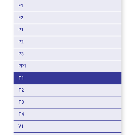
F1
F2
P1
P2
P3
PP1
T1
T2
T3
T4
V1