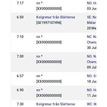
7.17
nn *
NO: Hrimnir 
[XX0000000000]
03 Jun 2007
6.50
Kolgrimur från Slätterne
SE: Nationell
[SE1997107496]
Mälardalsm
20 May 2007
7.10
nn *
NC: Nordic
[XX0000000000]
Championsh
30 Jul 2006
7.00
nn *
NO: National
[XX0000000000]
Championsh
09 Jul 2006
6.57
nn *
NO: St. Hans
[XX0000000000]
18 Jun 2006
6.90
nn *
NO: Hrimnir 
[XX0000000000]
11 Jun 2006
7.30
Kolgrimur från Slätterne
WC: World