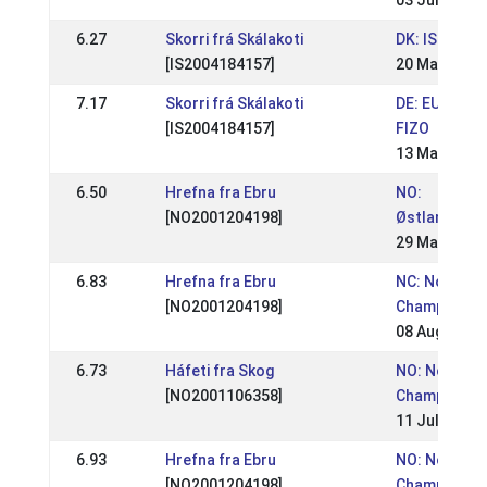
03 Jun 2012
6.27
Skorri frá Skálakoti
DK: ISICUP
[IS2004184157]
20 May 2012
7.17
Skorri frá Skálakoti
DE: EUROMOT
[IS2004184157]
FIZO
13 May 2012
6.50
Hrefna fra Ebru
NO:
[NO2001204198]
Østlandsme
29 May 2011
6.83
Hrefna fra Ebru
NC: Nordic
[NO2001204198]
Championshi
08 Aug 2010
6.73
Háfeti fra Skog
NO: Norwegi
[NO2001106358]
Championsh
11 Jul 2010
6.93
Hrefna fra Ebru
NO: Norwegi
[NO2001204198]
Championsh