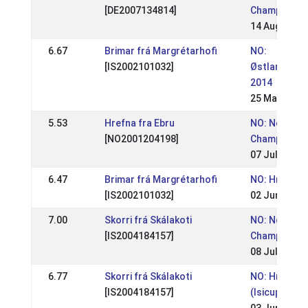
[DE2007134814]
Championshi
14 Aug 2016
6.67
Brimar frá Margrétarhofi
NO:
[IS2002101032]
Østlandsme
2014
25 May 2014
5.53
Hrefna fra Ebru
NO: Norwegi
[NO2001204198]
Championsh
07 Jul 2013
6.47
Brimar frá Margrétarhofi
NO: Hrimnirs
[IS2002101032]
02 Jun 2013
7.00
Skorri frá Skálakoti
NO: Norwegi
[IS2004184157]
Championsh
08 Jul 2012
6.77
Skorri frá Skálakoti
NO: Hrimnirs
[IS2004184157]
(Isicup)