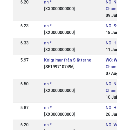
6.20
nn *
NO: National
[XX0000000000]
Championsh
09 Jul 2006
6.23
nn *
NO: St. Hans
[XX0000000000]
18 Jun 2006
6.33
nn *
NO: Hrimnir 
[XX0000000000]
11 Jun 2006
5.97
Kolgrimur från Slätterne
WC: World
[SE1997107496]
Championsh
07 Aug 2005
6.50
nn *
NO: National
[XX0000000000]
Championsh
10 Jul 2005
5.87
nn *
NO: Hrimnir 
[XX0000000000]
26 Jun 2005
6.20
nn *
NO: Vestnes