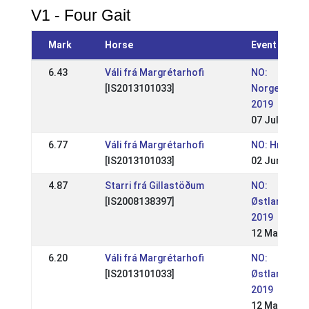
V1 - Four Gait
Mark
Horse
Event
6.43
Váli frá Margrétarhofi
NO:
[IS2013101033]
Norgesmest
2019
07 Jul 2019
6.77
Váli frá Margrétarhofi
NO: Hrimnirs
[IS2013101033]
02 Jun 2019
4.87
Starri frá Gillastöðum
NO:
[IS2008138397]
Østlandsme
2019
12 May 2019
6.20
Váli frá Margrétarhofi
NO:
[IS2013101033]
Østlandsme
2019
12 May 2019