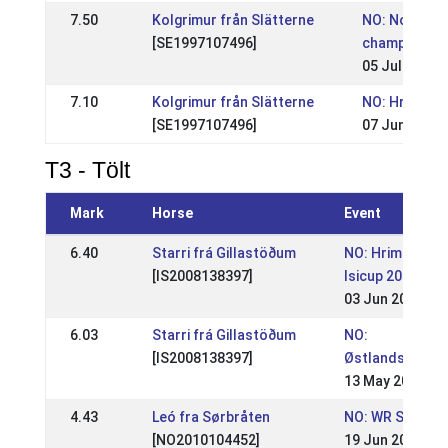
7.50
Kolgrimur från Slätterne
NO: Norwegi
[SE1997107496]
championshi
05 Jul 2009
7.10
Kolgrimur från Slätterne
NO: Hrimnirs
[SE1997107496]
07 Jun 2009
T3 - Tölt
Mark
Horse
Event
6.40
Starri frá Gillastöðum
NO: Hrimnirste
[IS2008138397]
Isicup 2018
03 Jun 2018
6.03
Starri frá Gillastöðum
NO:
[IS2008138397]
Østlandsmeste
13 May 2018
4.43
Leó fra Sørbråten
NO: WR Stevnet 
[NO2010104452]
19 Jun 2016