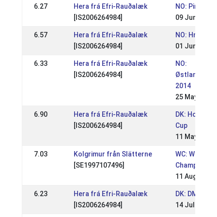
6.27
Hera frá Efri-Rauðalæk
NO: Pinseste
[IS2006264984]
09 Jun 2014
6.57
Hera frá Efri-Rauðalæk
NO: Hrimnirs
[IS2006264984]
01 Jun 2014
6.33
Hera frá Efri-Rauðalæk
NO:
[IS2006264984]
Østlandsmes
2014
25 May 2014
6.90
Hera frá Efri-Rauðalæk
DK: Hoygard
[IS2006264984]
Cup
11 May 2014
7.03
Kolgrimur från Slätterne
WC: World
[SE1997107496]
Championshi
11 Aug 2013
6.23
Hera frá Efri-Rauðalæk
DK: DM- RID 
[IS2006264984]
14 Jul 2013