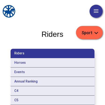
Riders
Riders
Horses
Events
Annual Ranking
C4
C5