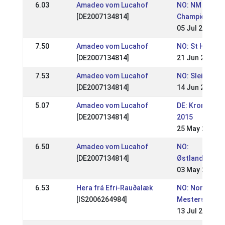
6.03
Amadeo vom Lucahof
NO: NM - Norw
[DE2007134814]
Championship
05 Jul 2015
7.50
Amadeo vom Lucahof
NO: St Hans S
[DE2007134814]
21 Jun 2015
7.53
Amadeo vom Lucahof
NO: Sleipnirs 
[DE2007134814]
14 Jun 2015
5.07
Amadeo vom Lucahof
DE: Kronshof 
[DE2007134814]
2015
25 May 2015
6.50
Amadeo vom Lucahof
NO:
[DE2007134814]
Østlandsmest
03 May 2015
6.53
Hera frá Efri-Rauðalæk
NO: Norges
[IS2006264984]
Mesterskapet
13 Jul 2014