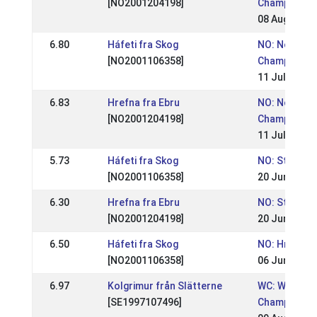
[NO2001204198]
Championshi
08 Aug 2010
6.80
Háfeti fra Skog
NO: Norwegi
[NO2001106358]
Championsh
11 Jul 2010
6.83
Hrefna fra Ebru
NO: Norwegi
[NO2001204198]
Championsh
11 Jul 2010
5.73
Háfeti fra Skog
NO: St. Hans
[NO2001106358]
20 Jun 2010
6.30
Hrefna fra Ebru
NO: St. Hans
[NO2001204198]
20 Jun 2010
6.50
Háfeti fra Skog
NO: Hrimnirs
[NO2001106358]
06 Jun 2010
6.97
Kolgrimur från Slätterne
WC: World
[SE1997107496]
Championsh