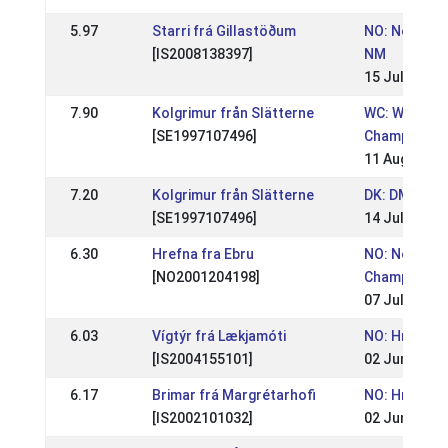
5.97
Starri frá Gillastöðum
NO: Norges
[IS2008138397]
NM
15 Jul 2018
7.90
Kolgrimur från Slätterne
WC: World
[SE1997107496]
Championshi
11 Aug 2013
7.20
Kolgrimur från Slätterne
DK: DM- RID 
[SE1997107496]
14 Jul 2013
6.30
Hrefna fra Ebru
NO: Norwegi
[NO2001204198]
Championsh
07 Jul 2013
6.03
Vígtýr frá Lækjamóti
NO: Hrimnirs
[IS2004155101]
02 Jun 2013
6.17
Brimar frá Margrétarhofi
NO: Hrimnirs
[IS2002101032]
02 Jun 2013