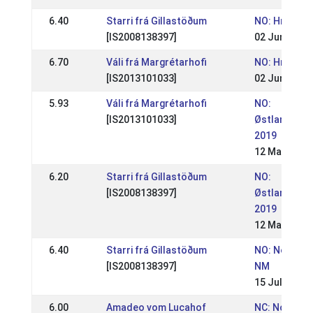
6.40
Starri frá Gillastöðum
NO: Hrimnirs
[IS2008138397]
02 Jun 2019
6.70
Váli frá Margrétarhofi
NO: Hrimnirs
[IS2013101033]
02 Jun 2019
5.93
Váli frá Margrétarhofi
NO:
[IS2013101033]
Østlandsme
2019
12 May 2019
6.20
Starri frá Gillastöðum
NO:
[IS2008138397]
Østlandsme
2019
12 May 2019
6.40
Starri frá Gillastöðum
NO: Norges
[IS2008138397]
NM
15 Jul 2018
6.00
Amadeo vom Lucahof
NC: Nordic