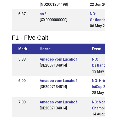
[NO2001204198]
22 Jun 2008
6.87
nn *
NO:
[XX0000000000]
Østlandsmeste
06 May 2007
F1 - Five Gait
Mark
Horse
Event
5.33
Amadeo vom Lucahof
NO:
[DE2007134814]
Østlandsmest
13 May 2018
6.00
Amadeo vom Lucahof
NO: Hrimnirst
[DE2007134814]
IsiCup 2017
28 May 2017
7.03
Amadeo vom Lucahof
NC: Nordic
[DE2007134814]
Championship
14 Aug 2016