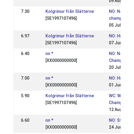
09 Aug 2009
7.30
Kolgrimur från Slätterne
NO: Norwegi
[SE1997107496]
championshi
05 Jul 2009
6.97
Kolgrimur från Slätterne
NO: Hrimnirs
[SE1997107496]
07 Jun 2009
6.40
nn *
NO: National
[XX0000000000]
Championsh
20 Jul 2008
7.00
nn *
NO: Hrimnir 
[XX0000000000]
01 Jun 2008
5.90
Kolgrimur från Slätterne
WC: World
[SE1997107496]
Championsh
12 Aug 2007
6.60
nn *
NO: St. Hans
[XX0000000000]
24 Jun 2007