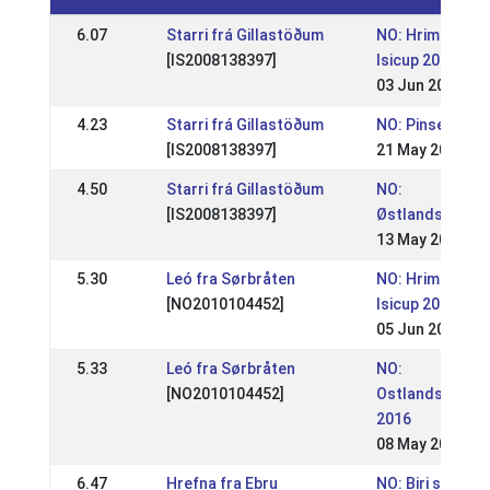
6.07
Starri frá Gillastöðum
NO: Hrimnirste
[IS2008138397]
Isicup 2018
03 Jun 2018
4.23
Starri frá Gillastöðum
NO: Pinsestevn
[IS2008138397]
21 May 2018
4.50
Starri frá Gillastöðum
NO:
[IS2008138397]
Østlandsmeste
13 May 2018
5.30
Leó fra Sørbråten
NO: Hrimnirste
[NO2010104452]
Isicup 2016
05 Jun 2016
5.33
Leó fra Sørbråten
NO:
[NO2010104452]
Ostlandsmeste
2016
08 May 2016
6.47
Hrefna fra Ebru
NO: Biri stevnet