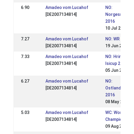
6.90
Amadeo vom Lucahof
NO:
[DE2007134814]
Norgesmester
2016
10 Jul 2016
7.27
Amadeo vom Lucahof
NO: WR Stevnet
[DE2007134814]
19 Jun 2016
7.33
Amadeo vom Lucahof
NO: Hrimnirst
[DE2007134814]
Isicup 2016
05 Jun 2016
6.27
Amadeo vom Lucahof
NO:
[DE2007134814]
Ostlandsmest
2016
08 May 2016
5.03
Amadeo vom Lucahof
WC: World
[DE2007134814]
Championship
09 Aug 2015