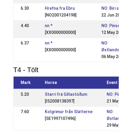
6.30
Hrefna fra Ebru
NO: Biri stevnet
[NO2001204198]
22 Jun 2008
4.40
nn *
NO: Pinse stevn
[XX0000000000]
12 May 2008
6.37
nn *
NO:
[XX0000000000]
Østlandsmeste
06 May 2007
T4 - Tölt
Mark
Horse
Event
5.20
Starri frá Gillastöðum
NO: Pinseste
[IS2008138397]
21 May 2018
7.60
Kolgrimur från Slätterne
NO:
[SE1997107496]
Østlandsmes
29 May 2011