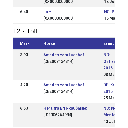
[XX0000000000]
12 Jun 2005
6.40
nn *
NO: Pinse St
[XX0000000000]
16 May 2005
T2 - Tölt
Mark
Horse
Event
3.93
Amadeo vom Lucahof
NO:
[DE2007134814]
Ostlandsmes
2016
08 May 2016
4.20
Amadeo vom Lucahof
DE: Kronshof
[DE2007134814]
2015
25 May 2015
6.53
Hera frá Efri-Rauðalæk
NO: Norges
[IS2006264984]
Mesterskape
13 Jul 2014