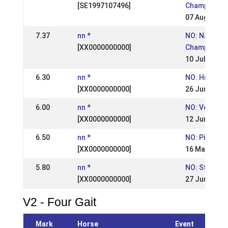
[SE1997107496]
Championsh
07 Aug 2005
7.37
nn *
NO: National
[XX0000000000]
Championsh
10 Jul 2005
6.30
nn *
NO: Hrimnir 
[XX0000000000]
26 Jun 2005
6.00
nn *
NO: Vestnes
[XX0000000000]
12 Jun 2005
6.50
nn *
NO: Pinse St
[XX0000000000]
16 May 2005
5.80
nn *
NO: St.Hans
[XX0000000000]
27 Jun 2004
V2 - Four Gait
Mark
Horse
Event