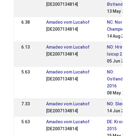
[DE2007134814]
Østlandsmest
13 May 2018
6.38
Amadeo vom Lucahof
NC: Nordic
[DE2007134814]
Championship
14 Aug 2016
6.13
Amadeo vom Lucahof
NO: Hrimnirst
[DE2007134814]
Isicup 2016
05 Jun 2016
5.63
Amadeo vom Lucahof
NO:
[DE2007134814]
Ostlandsmest
2016
08 May 2016
7.33
Amadeo vom Lucahof
NO: Sleipnirs 
[DE2007134814]
14 Jun 2015
5.63
Amadeo vom Lucahof
DE: Kronshof 
[DE2007134814]
2015
25 May 2015