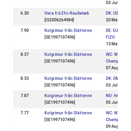
03 Jun 2012
6.30
Hera frá Efri-Rauðalæk
DK: ISICUP
[IS2006264984]
20 May 2012
7.90
Kolgrimur från Slätterne
DE: EUROMOT
[SE1997107496]
FIZO
13 May 2012
8.37
Kolgrimur från Slätterne
WC: World
[SE1997107496]
Championshi
07 Aug 2011
8.33
Kolgrimur från Slätterne
DK: DM Rid
[SE1997107496]
03 Jul 2011
7.87
Kolgrimur från Slätterne
NO: Hrimnirs
[SE1997107496]
05 Jun 2011
7.77
Kolgrimur från Slätterne
WC: World
[SE1997107496]
Championshi
09 Aug 2009