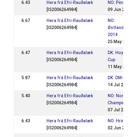
6.43
Hera frá Efri-Rauðalæk
NO: Pinsestev
[IS2006264984]
09 Jun 2014
6.67
Hera frá Efri-Rauðalæk
NO:
[IS2006264984]
Østlandsmest
2014
25 May 2014
6.47
Hera frá Efri-Rauðalæk
DK: Hoygards
[IS2006264984]
Cup
11 May 2014
5.87
Hera frá Efri-Rauðalæk
DK: DM- RID 2
[IS2006264984]
14 Jul 2013
5.40
Hera frá Efri-Rauðalæk
NO: Norwegia
[IS2006264984]
Championship
07 Jul 2013
6.43
Hera frá Efri-Rauðalæk
NO: Hrimnirst
[IS2006264984]
02 Jun 2013