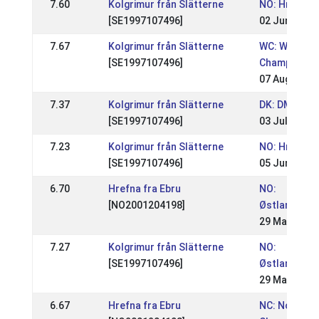
7.60
Kolgrimur från Slätterne
NO: Hrimnirs
[SE1997107496]
02 Jun 2013
7.67
Kolgrimur från Slätterne
WC: World
[SE1997107496]
Championshi
07 Aug 2011
7.37
Kolgrimur från Slätterne
DK: DM Rid
[SE1997107496]
03 Jul 2011
7.23
Kolgrimur från Slätterne
NO: Hrimnirs
[SE1997107496]
05 Jun 2011
6.70
Hrefna fra Ebru
NO:
[NO2001204198]
Østlandsme
29 May 2011
7.27
Kolgrimur från Slätterne
NO:
[SE1997107496]
Østlandsme
29 May 2011
6.67
Hrefna fra Ebru
NC: Nordic