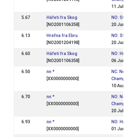
11 Jul 2010
5.67
Háfeti fra Skog
NO: St. Hans
[NO2001106358]
20 Jun 2010
6.13
Hrefna fra Ebru
NO: St. Hans
[NO2001204198]
20 Jun 2010
6.60
Háfeti fra Skog
NO: Hrimnirs
[NO2001106358]
06 Jun 2010
6.50
nn *
NC: Nordic
[XX0000000000]
Championsh
10 Aug 2008
6.70
nn *
NO: National
[XX0000000000]
Championsh
20 Jul 2008
6.93
nn *
NO: Hrimnir 
[XX0000000000]
01 Jun 2008