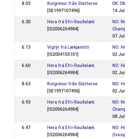
8.03
Kolgrimur från Slätterne
DK: DM- RID 
[SE1997107496]
14 Jul 2013
6.30
Hera frá Efri-Rauðalæk
NO: Norwegi
[IS2006264984]
Championshi
07 Jul 2013
6.13
Vígtýr frá Lækjamóti
NO: Hrimnirs
[IS2004155101]
02 Jun 2013
6.60
Hera frá Efri-Rauðalæk
NO: Hrimnirs
[IS2006264984]
02 Jun 2013
8.63
Kolgrimur från Slätterne
NO: Hrimnirs
[SE1997107496]
02 Jun 2013
6.93
Hera frá Efri-Rauðalæk
NO: Norwegi
[IS2006264984]
Championshi
08 Jul 2012
6.47
Hera frá Efri-Rauðalæk
NO: Hrimnirs
[IS2006264984]
(Isicup)