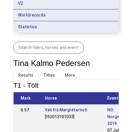
V2
Worldrecords
Statistics
Tina Kalmo Pedersen
Results
Titles
More
T1 - Tölt
Mark
Horse
Event
6.57
Váli frá Margrétarhofi
NO:
[IS2013101033]
Norgesmest
2019
07 Jul 2019