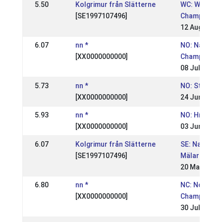
5.50
Kolgrimur från Slätterne
WC: World
[SE1997107496]
Championsh
12 Aug 2007
6.07
nn *
NO: National
[XX0000000000]
Championsh
08 Jul 2007
5.73
nn *
NO: St. Hans
[XX0000000000]
24 Jun 2007
5.93
nn *
NO: Hrimnir 
[XX0000000000]
03 Jun 2007
6.07
Kolgrimur från Slätterne
SE: Nationell
[SE1997107496]
Mälardalsm
20 May 2007
6.80
nn *
NC: Nordic
[XX0000000000]
Championsh
30 Jul 2006