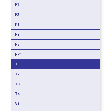
F1
F2
P1
P2
P3
PP1
T1
T2
T3
T4
V1