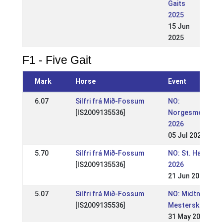
Gaits
2025
15 Jun
2025
F1 - Five Gait
Mark
Horse
Event
6.07
Silfri frá Mið-Fossum
NO:
[IS2009135536]
Norgesmesters
2026
05 Jul 2026
5.70
Silfri frá Mið-Fossum
NO: St. Hans-st
[IS2009135536]
2026
21 Jun 2026
5.07
Silfri frá Mið-Fossum
NO: Midtnorsk
[IS2009135536]
Mesterskap 202
31 May 2026