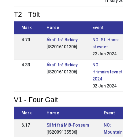
11 May 2025
T2 - Tölt
Mark
Horse
Event
4.70
Ákafi frá Birkiey
NO: St. Hans-
[IS2016101306]
stevnet
23 Jun 2024
4.33
Ákafi frá Birkiey
NO:
[IS2016101306]
Hrimnirstevnet
2024
02 Jun 2024
V1 - Four Gait
Mark
Horse
Event
6.17
Silfri frá Mið-Fossum
NO:
[IS2009135536]
Mountain