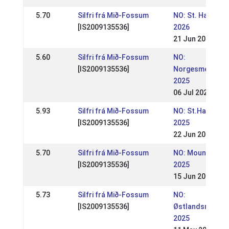
5.70
Silfri frá Mið-Fossum
NO: St. Hans-st
[IS2009135536]
2026
21 Jun 2026
5.60
Silfri frá Mið-Fossum
NO:
[IS2009135536]
Norgesmesters
2025
06 Jul 2025
5.93
Silfri frá Mið-Fossum
NO: St.Hans-ste
[IS2009135536]
2025
22 Jun 2025
5.70
Silfri frá Mið-Fossum
NO: Mountain Ga
[IS2009135536]
2025
15 Jun 2025
5.73
Silfri frá Mið-Fossum
NO:
[IS2009135536]
Østlandsmester
2025