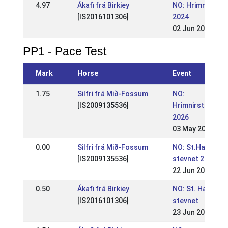
4.97
Ákafi frá Birkiey
NO: Hrimnirstev
[IS2016101306]
2024
02 Jun 2024
PP1 - Pace Test
Mark
Horse
Event
1.75
Silfri frá Mið-Fossum
NO:
[IS2009135536]
Hrimnirstevnet
2026
03 May 2026
0.00
Silfri frá Mið-Fossum
NO: St.Hans-
[IS2009135536]
stevnet 2025
22 Jun 2025
0.50
Ákafi frá Birkiey
NO: St. Hans-
[IS2016101306]
stevnet
23 Jun 2024