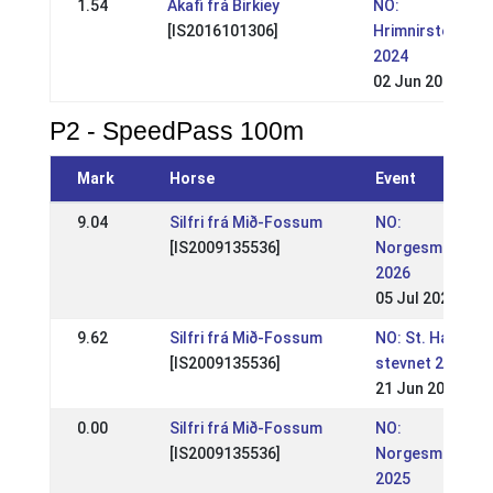
1.54
Ákafi frá Birkiey
NO:
[IS2016101306]
Hrimnirstevnet
2024
02 Jun 2024
P2 - SpeedPass 100m
Mark
Horse
Event
9.04
Silfri frá Mið-Fossum
NO:
[IS2009135536]
Norgesmesters
2026
05 Jul 2026
9.62
Silfri frá Mið-Fossum
NO: St. Hans-
[IS2009135536]
stevnet 2026
21 Jun 2026
0.00
Silfri frá Mið-Fossum
NO:
[IS2009135536]
Norgesmesters
2025