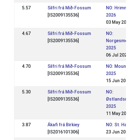
5.57
Silfri frá Mið-Fossum
NO: Hrimnirstev
[IS2009135536]
2026
03 May 2026
4.67
Silfri frá Mið-Fossum
NO:
[IS2009135536]
Norgesmesters
2025
06 Jul 2025
4.70
Silfri frá Mið-Fossum
NO: Mountain Ga
[IS2009135536]
2025
15 Jun 2025
5.30
Silfri frá Mið-Fossum
NO:
[IS2009135536]
Østlandsmester
2025
11 May 2025
3.87
Ákafi frá Birkiey
NO: St. Hans-st
[IS2016101306]
23 Jun 2024