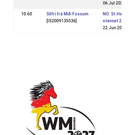
06 Jul 2025
10.60
Silfri frá Mið-Fossum
NO: St.Hans-
[IS2009135536]
stevnet 2025
22 Jun 2025