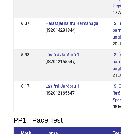
Geysis 202
17 Aug 202
6.07
Halastjarna frá Heimahaga
IS: Ísland
[IS2014281844]
barna og
unglinga
20 Jul 202
5.93
Lás frá Jarðbrú 1
IS: Ísland
[IS2012165647]
barna og
unglinga 2
21 Jul 202
6.17
Lás frá Jarðbrú 1
IS: Opið
[IS2012165647]
íþróttamó
Spretts
05 May 20
PP1 - Pace Test
Mark
Horse
Event