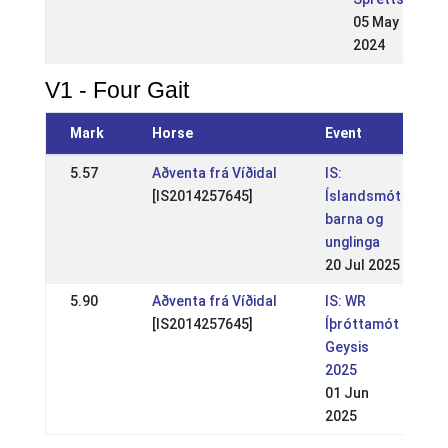
05 May
2024
V1 - Four Gait
Mark
Horse
Event
5.57
Aðventa frá Víðidal
IS:
[IS2014257645]
Íslandsmót
barna og
unglinga
20 Jul 2025
5.90
Aðventa frá Víðidal
IS: WR
[IS2014257645]
Íþróttamót
Geysis
2025
01 Jun
2025