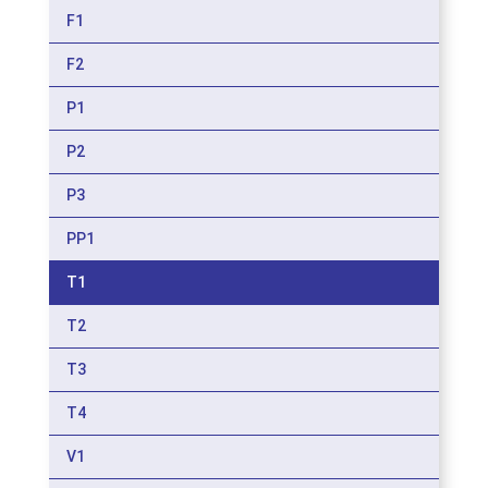
F1
F2
P1
P2
P3
PP1
T1
T2
T3
T4
V1