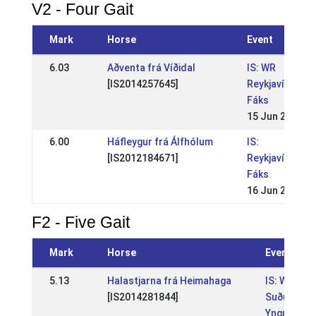
V2 - Four Gait
Mark
Horse
Event
6.03
Aðventa frá Víðidal
IS: WR
[IS2014257645]
Reykjavíkurme
Fáks
15 Jun 2025
6.00
Háfleygur frá Álfhólum
IS:
[IS2012184671]
Reykjavíkurme
Fáks
16 Jun 2024
F2 - Five Gait
Mark
Horse
Event
5.13
Halastjarna frá Heimahaga
IS: WR
[IS2014281844]
Suðurland
Yngriflokk