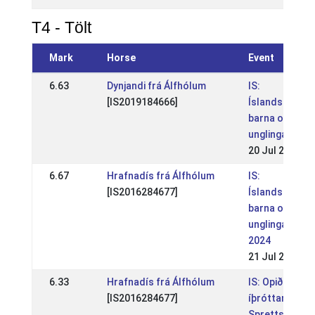
T4 - Tölt
Mark
Horse
Event
6.63
Dynjandi frá Álfhólum
IS:
[IS2019184666]
Íslandsmót
barna og
unglinga
20 Jul 2025
6.67
Hrafnadís frá Álfhólum
IS:
[IS2016284677]
Íslandsmót
barna og
unglinga
2024
21 Jul 2024
6.33
Hrafnadís frá Álfhólum
IS: Opið
[IS2016284677]
íþróttamót
Spretts