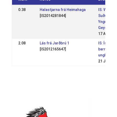
0.38
Halastjarna frá Heimahaga
IS: WR
[IS2014281844]
Suðurland
Yngriflokk
Geysis 202
17 Aug 202
2.08
Lás frá Jarðbrú 1
IS: Ísland
[IS2012165647]
barna og
unglinga 2
21 Jul 202