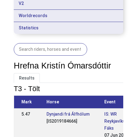
V2
Worldrecords
Statistics
Hrefna Kristín Ómarsdóttir
Results
T3 - Tölt
Mark
Horse
Event
5.47
Dynjandi frá Álfhólum
IS: WR
[IS2019184666]
Reykjavíkurmei
Fáks
07 Jun 2026