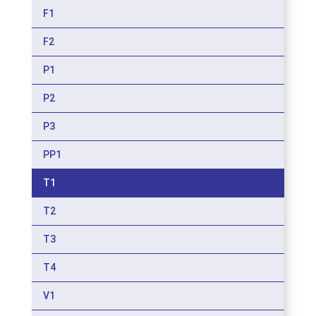
F1
F2
P1
P2
P3
PP1
T1
T2
T3
T4
V1