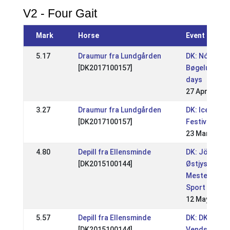
V2 - Four Gait
Mark
Horse
Event
5.17
Draumur fra Lundgården
DK: Nóri
[DK2017100157]
Bøgelund WR
days
27 Apr 2025
3.27
Draumur fra Lundgården
DK: Icehorse
[DK2017100157]
Festival 202
23 Mar 2025
4.80
Depill fra Ellensminde
DK: Jökull -
[DK2015100144]
Østjysk
Mesterskab
Sport DRL / 
12 May 2024
5.57
Depill fra Ellensminde
DK: DK -
[DK2015100144]
Vendsyssel 