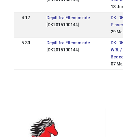
18 Jun 2023
4.17
Depill fra Ellensminde
DK: DK - Tvis
[DK2015100144]
Pinsestævne
29 May 2023
5.30
Depill fra Ellensminde
DK: DK - Hekl
[DK2015100144]
WRL / DRL
Bededagsst
07 May 2023