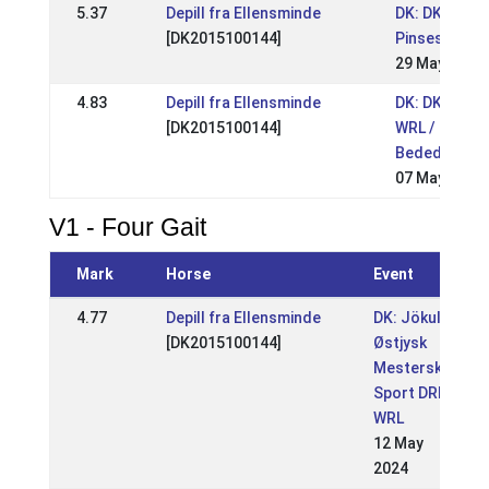
5.37
Depill fra Ellensminde
DK: DK - Tvis
[DK2015100144]
Pinsestævne
29 May 2023
4.83
Depill fra Ellensminde
DK: DK - Hekl
[DK2015100144]
WRL / DRL
Bededagsst
07 May 2023
V1 - Four Gait
Mark
Horse
Event
4.77
Depill fra Ellensminde
DK: Jökull -
[DK2015100144]
Østjysk
Mesterskab
Sport DRL /
WRL
12 May
2024