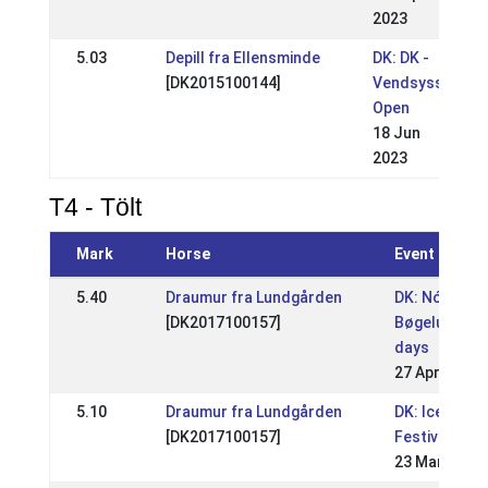
2023
5.03
Depill fra Ellensminde
DK: DK -
[DK2015100144]
Vendsyssel
Open
18 Jun
2023
T4 - Tölt
Mark
Horse
Event
5.40
Draumur fra Lundgården
DK: Nóri
[DK2017100157]
Bøgelund WR
days
27 Apr 2025
5.10
Draumur fra Lundgården
DK: Icehorse
[DK2017100157]
Festival 202
23 Mar 2025