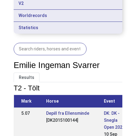
V2
Worldrecords
Statistics
Emilie Ingeman Svarrer
Results
T2 - Tölt
Mark
Horse
Event
5.07
Depill fra Ellensminde
DK: DK -
[DK2015100144]
Snegla
Open 2023
10 Sep