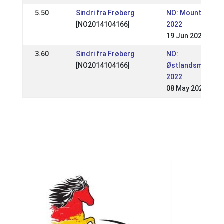
5.50
Sindri fra Frøberg
NO: Mountain Gai
[NO2014104166]
2022
19 Jun 2022
3.60
Sindri fra Frøberg
NO:
[NO2014104166]
Østlandsmester
2022
08 May 2022