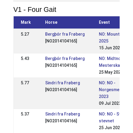
V1 - Four Gait
Mark
Horse
Event
5.27
Bergþór fra Frøberg
NO: Mountain Gai
[NO2014104165]
2025
15 Jun 2025
5.43
Bergþór fra Frøberg
NO: Midtnorsk
[NO2014104165]
Mesterskap 2025
25 May 2025
5.77
Sindri fra Frøberg
NO: NO -
[NO2014104166]
Norgesmestersk
2023
09 Jul 2023
5.37
Sindri fra Frøberg
NO: NO - St. Hans
[NO2014104166]
stevnet
25 Jun 2023