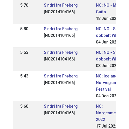
5.70
Sindri fra Frøberg
NO: NO - Mountai
[NO2014104166]
Gaits
18 Jun 2023
5.80
Sindri fra Frøberg
NO: NO - Sleipnir
[NO2014104166]
dobbelt WR stevn
04 Jun 2023
5.53
Sindri fra Frøberg
NO: NO - Sleipnir
[NO2014104166]
dobbelt WR stevn
03 Jun 2023
5.43
Sindri fra Frøberg
NO: Icelandic
[NO2014104166]
Norwegian Horse
Festival
04 Dec 2022
5.60
Sindri fra Frøberg
NO:
[NO2014104166]
Norgesmestersk
2022
17 Jul 2022