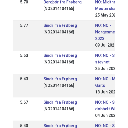
5.70
Bergþór fra Frøberg
NO: Midtnorsk
[NO2014104165]
Mesterskap 2025
25 May 2025
5.77
Sindri fra Frøberg
NO: NO -
[NO2014104166]
Norgesmestersk
2023
09 Jul 2023
5.63
Sindri fra Frøberg
NO: NO - St. Hans
[NO2014104166]
stevnet
25 Jun 2023
5.43
Sindri fra Frøberg
NO: NO - Mountai
[NO2014104166]
Gaits
18 Jun 2023
5.67
Sindri fra Frøberg
NO: NO - Sleipnir
[NO2014104166]
dobbelt WR stevn
04 Jun 2023
5.40
Sindri fra Frøberg
NO: NO - Sleipnir