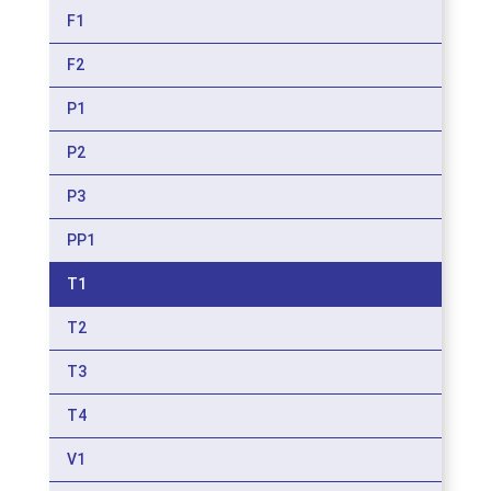
F1
F2
P1
P2
P3
PP1
T1
T2
T3
T4
V1