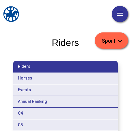
Riders
Riders
Horses
Events
Annual Ranking
C4
C5