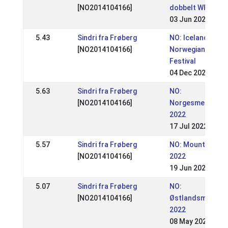
[NO2014104166]
dobbelt WR stevn
03 Jun 2023
5.43
Sindri fra Frøberg
NO: Icelandic
[NO2014104166]
Norwegian Horse
Festival
04 Dec 2022
5.63
Sindri fra Frøberg
NO:
[NO2014104166]
Norgesmestersk
2022
17 Jul 2022
5.57
Sindri fra Frøberg
NO: Mountain Gai
[NO2014104166]
2022
19 Jun 2022
5.07
Sindri fra Frøberg
NO:
[NO2014104166]
Østlandsmester
2022
08 May 2022