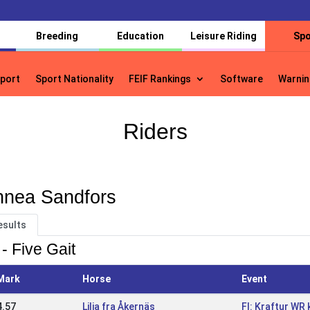
Breeding
Education
Leisure Riding
Spo
port
Sport Nationality
FEIF Rankings
Software
Warnin
port
Sport Nationality
FEIF Rankings
Software
Warnin
Riders
nnea Sandfors
esults
- Five Gait
Mark
Horse
Event
4.57
Lilja fra Åkernäs
FI: Kraftur WR k