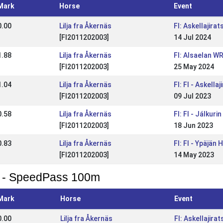
Mark
Horse
Event
0.00
Lilja fra Åkernäs
FI: Askellajir
[FI2011202003]
14 Jul 2024
1.88
Lilja fra Åkernäs
FI: Alsaelan WR
[FI2011202003]
25 May 2024
1.04
Lilja fra Åkernäs
FI: FI - Askel
[FI2011202003]
09 Jul 2023
0.58
Lilja fra Åkernäs
FI: FI - Jálkuri
[FI2011202003]
18 Jun 2023
0.83
Lilja fra Åkernäs
FI: FI - Ypäjän
[FI2011202003]
14 May 2023
 - SpeedPass 100m
Mark
Horse
Event
0.00
Lilja fra Åkernäs
FI: Askellajir