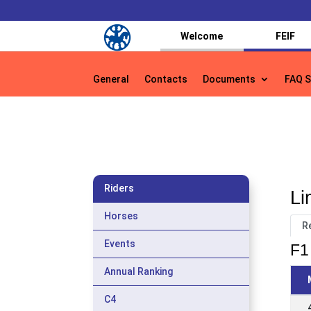
Welcome
FEIF
General
Contacts
Documents
FAQ S
General
Contacts
Documents
FAQ S
Riders
Li
Horses
R
Events
F1 
Annual Ranking
C4