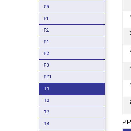
C5
F1
F2
P1
P2
P3
PP1
T1
T2
T3
PP
T4