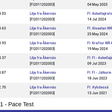
[FI2011202003]
04 May 2025
4.03
Lilja fra Åkernäs
FI: Askellajir
[FI2011202003]
14 Jul 2024
3.63
Lilja fra Åkernäs
FI: Alsaelan WR
[FI2011202003]
25 May 2024
3.93
Lilja fra Åkernäs
FI: Kraftur WR k
[FI2011202003]
19 May 2024
4.37
Lilja fra Åkernäs
FI: FI - Askel
[FI2011202003]
09 Jul 2023
3.87
Lilja fra Åkernäs
FI: FI - Jálkuri
[FI2011202003]
18 Jun 2023
2.70
Lilja fra Åkernäs
FI: #yhdessä
[FI2011202003]
13 Jun 2021
1 - Pace Test