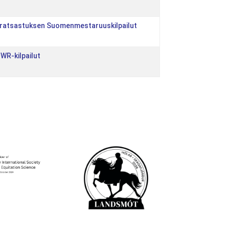
lajiratsastuksen Suomenmestaruuskilpailut
n WR-kilpailut