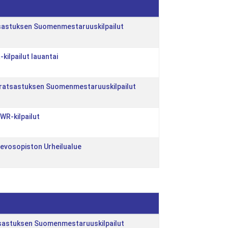
atsastuksen Suomenmestaruuskilpailut
-kilpailut lauantai
lajiratsastuksen Suomenmestaruuskilpailut
n WR-kilpailut
 Hevosopiston Urheilualue
atsastuksen Suomenmestaruuskilpailut