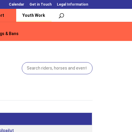
Calendar
Get in Touch
Legal Information
rt
Youth Work
gs & Bans
gs & Bans
ilpailut