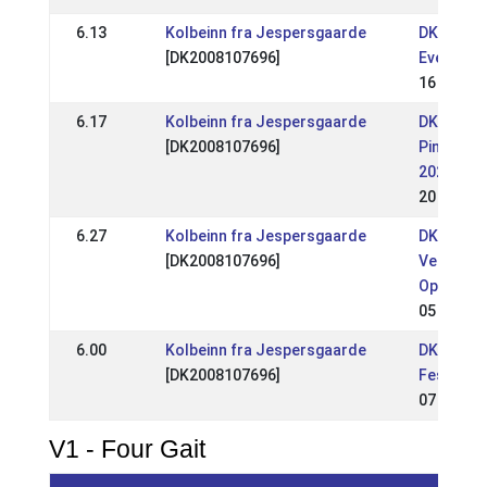
6.13
Kolbeinn fra Jespersgaarde
DK: Aros 
[DK2008107696]
Event
16 Jun 2
6.17
Kolbeinn fra Jespersgaarde
DK: Tvist
[DK2008107696]
Pinsestæ
2024
20 May 2
6.27
Kolbeinn fra Jespersgaarde
DK:
[DK2008107696]
Vendsyss
Open
05 May 2
6.00
Kolbeinn fra Jespersgaarde
DK: Iceho
[DK2008107696]
Festival
07 Apr 20
V1 - Four Gait