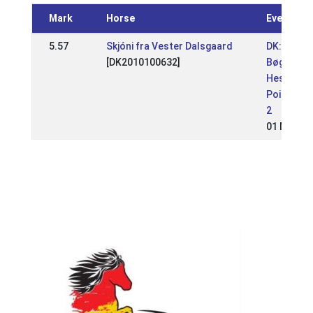
Mark
Horse
Event
5.57
Skjóni fra Vester Dalsgaard
DK:
[DK2010100632]
Bøgelund
Heste WR
Pointstæ
2
01 May 20