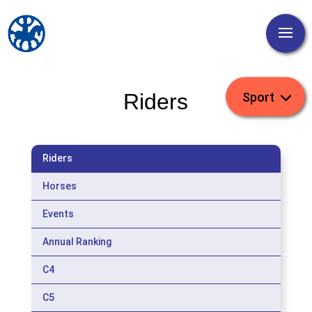
Riders
Riders
Horses
Events
Annual Ranking
C4
C5