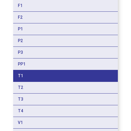
F1
F2
P1
P2
P3
PP1
T1
T2
T3
T4
V1