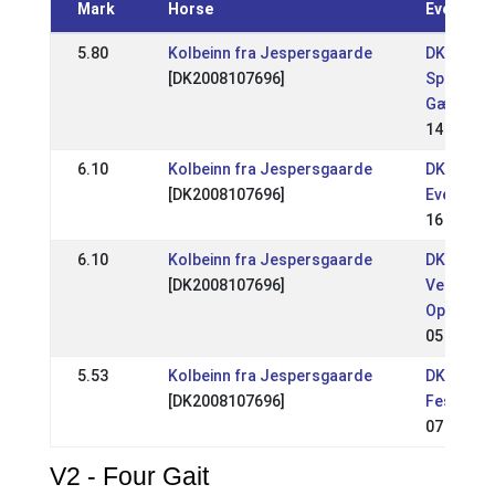
Mark
Horse
Event
5.80
Kolbeinn fra Jespersgaarde
DK: DM 2
[DK2008107696]
Sport og
Gæðingak
14 Jul 20
6.10
Kolbeinn fra Jespersgaarde
DK: Aros 
[DK2008107696]
Event
16 Jun 2
6.10
Kolbeinn fra Jespersgaarde
DK:
[DK2008107696]
Vendsyss
Open
05 May 2
5.53
Kolbeinn fra Jespersgaarde
DK: Iceho
[DK2008107696]
Festival
07 Apr 20
V2 - Four Gait