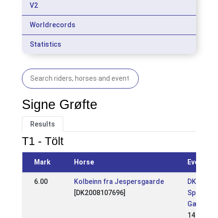
V2
Worldrecords
Statistics
Signe Grøfte
Results
T1 - Tölt
Mark
Horse
Event
6.00
Kolbeinn fra Jespersgaarde
DK: DM 2
[DK2008107696]
Sport og
Gæðingak
14 Jul 20