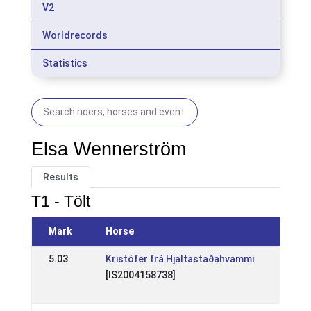
V2
Worldrecords
Statistics
Elsa Wennerström
Results
T1 - Tölt
Mark
Horse
Even
5.03
Kristófer frá Hjaltastaðahvammi
SE: 
[IS2004158738]
1
11 M