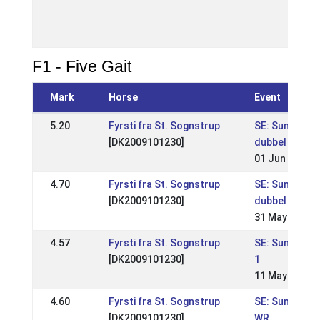
nivå 
13 M
2018
F1 - Five Gait
Mark
Horse
Event
5.20
Fyrsti fra St. Sognstrup
SE: Sundabakk
[DK2009101230]
dubbel WR 2
01 Jun 2025
4.70
Fyrsti fra St. Sognstrup
SE: Sundabakk
[DK2009101230]
dubbel WR 1
31 May 2025
4.57
Fyrsti fra St. Sognstrup
SE: Sundabakk
[DK2009101230]
1
11 May 2025
4.60
Fyrsti fra St. Sognstrup
SE: Sundabak
[DK2009101230]
WR