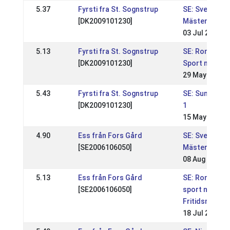
5.37
Fyrsti fra St. Sognstrup
SE: Svenska
[DK2009101230]
Mästerskapen
03 Jul 2022
5.13
Fyrsti fra St. Sognstrup
SE: Rommeis 
[DK2009101230]
Sport nivå 1
29 May 2022
5.43
Fyrsti fra St. Sognstrup
SE: Sundabakk
[DK2009101230]
1
15 May 2022
4.90
Ess från Fors Gård
SE: Svenska
[SE2006106050]
Mästerskapen
08 Aug 2021
5.13
Ess från Fors Gård
SE: Rommeis
[SE2006106050]
sport nivå 2 &
Fritidsmäste
18 Jul 2021