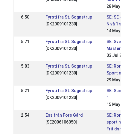
28 May 2023
6.50
Fyrsti fra St. Sognstrup
SE: SE - Sund
[DK2009101230]
Nivå 1 sport
14 May 2023
5.71
Fyrsti fra St. Sognstrup
SE: Svenska
[DK2009101230]
Mästerskapen
03 Jul 2022
5.83
Fyrsti fra St. Sognstrup
SE: Rommeis 
[DK2009101230]
Sport nivå 1
29 May 2022
5.21
Fyrsti fra St. Sognstrup
SE: Sundabakk
[DK2009101230]
1
15 May 2022
2.54
Ess från Fors Gård
SE: Rommeis
[SE2006106050]
sport nivå 2 &
Fritidsmäste