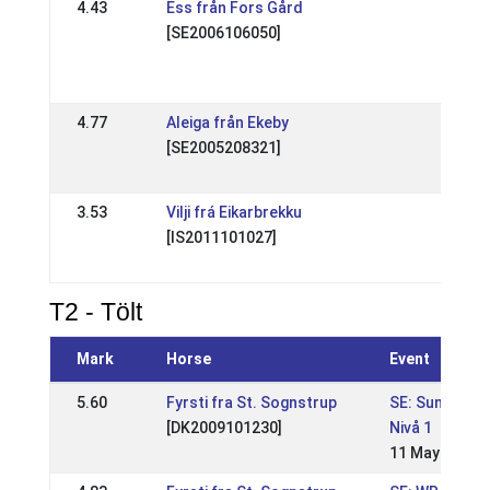
4.43
Ess från Fors Gård
SE: 
[SE2006106050]
sport
Frit
18 Ju
4.77
Aleiga från Ekeby
SE: 
[SE2005208321]
majtä
26 M
3.53
Vilji frá Eikarbrekku
SE: 
[IS2011101027]
nivå 
13 M
T2 - Tölt
Mark
Horse
Event
5.60
Fyrsti fra St. Sognstrup
SE: Sundabakk
[DK2009101230]
Nivå 1
11 May 2025