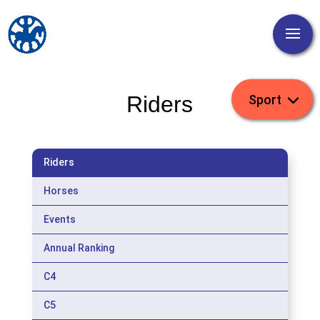
Riders
Riders
Horses
Events
Annual Ranking
C4
C5