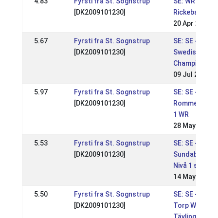
4.83
Fyrsti fra St. Sognstrup
SE: WR på
[DK2009101230]
Rickebasta #
20 Apr 2024
5.67
Fyrsti fra St. Sognstrup
SE: SE -
[DK2009101230]
Swedish
Championshi
09 Jul 2023
5.97
Fyrsti fra St. Sognstrup
SE: SE -
[DK2009101230]
Rommeis nivå
1 WR
28 May 2023
5.53
Fyrsti fra St. Sognstrup
SE: SE -
[DK2009101230]
Sundabakki
Nivå 1 sport
14 May 2023
5.50
Fyrsti fra St. Sognstrup
SE: SE - Marm
[DK2009101230]
Torp WR-
Tävling Sport 