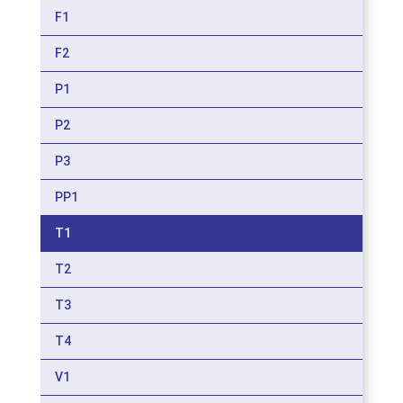
F1
F2
P1
P2
P3
PP1
T1
T2
T3
T4
V1