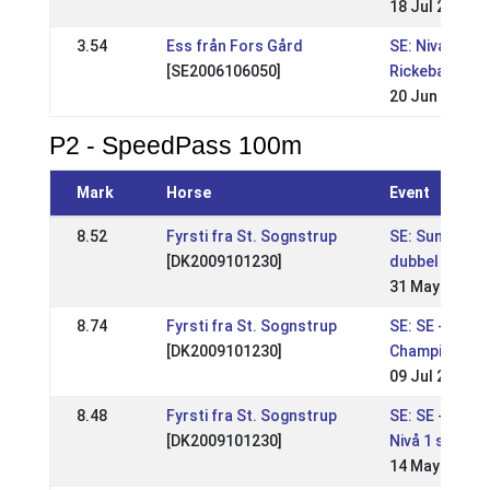
18 Jul 2021
3.54
Ess från Fors Gård
SE: Nivå 1 på
[SE2006106050]
Rickebasta
20 Jun 2021
P2 - SpeedPass 100m
Mark
Horse
Event
8.52
Fyrsti fra St. Sognstrup
SE: Sundabakk
[DK2009101230]
dubbel WR 1
31 May 2025
8.74
Fyrsti fra St. Sognstrup
SE: SE - Swed
[DK2009101230]
Championshi
09 Jul 2023
8.48
Fyrsti fra St. Sognstrup
SE: SE - Sund
[DK2009101230]
Nivå 1 sport
14 May 2023