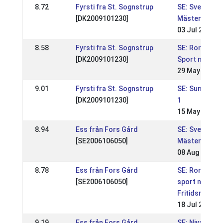
8.72
Fyrsti fra St. Sognstrup
SE: Svenska
[DK2009101230]
Mästerskapen
03 Jul 2022
8.58
Fyrsti fra St. Sognstrup
SE: Rommeis 
[DK2009101230]
Sport nivå 1
29 May 2022
9.01
Fyrsti fra St. Sognstrup
SE: Sundabakk
[DK2009101230]
1
15 May 2022
8.94
Ess från Fors Gård
SE: Svenska
[SE2006106050]
Mästerskapen
08 Aug 2021
8.78
Ess från Fors Gård
SE: Rommeis
[SE2006106050]
sport nivå 2 &
Fritidsmäste
18 Jul 2021
9.19
Ess från Fors Gård
SE: Nivå 1 på