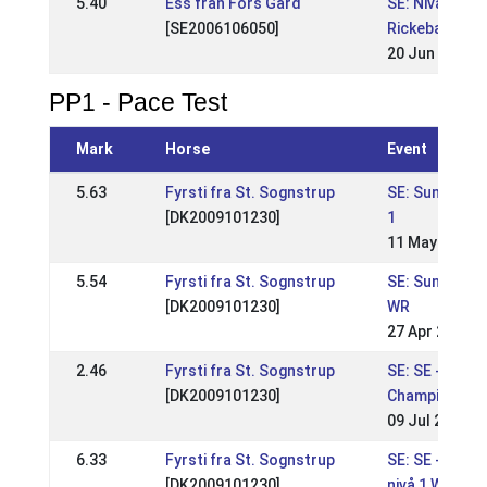
5.40
Ess från Fors Gård
SE: Nivå 1 på
[SE2006106050]
Rickebasta
20 Jun 2021
PP1 - Pace Test
Mark
Horse
Event
5.63
Fyrsti fra St. Sognstrup
SE: Sundabakk
[DK2009101230]
1
11 May 2025
5.54
Fyrsti fra St. Sognstrup
SE: Sundabak
[DK2009101230]
WR
27 Apr 2025
2.46
Fyrsti fra St. Sognstrup
SE: SE - Swed
[DK2009101230]
Championshi
09 Jul 2023
6.33
Fyrsti fra St. Sognstrup
SE: SE - Rom
[DK2009101230]
nivå 1 WR