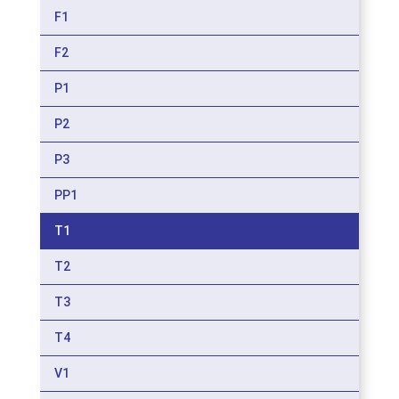
F1
F2
P1
P2
P3
PP1
T1
T2
T3
T4
V1