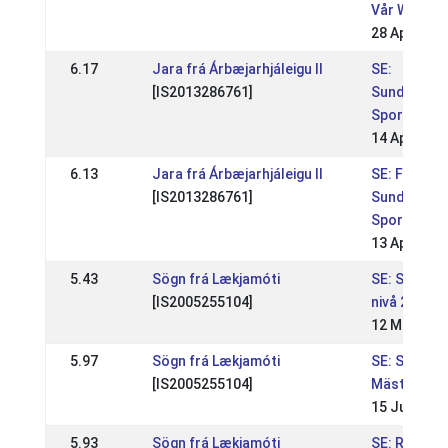
Vår WR
28 Apr 2024
6.17
Jara frá Árbæjarhjáleigu II
SE:
[IS2013286761]
Sundabakki
Sport WR 2
14 Apr 2024
6.13
Jara frá Árbæjarhjáleigu II
SE: Fengur-
[IS2013286761]
Sundabakki
Sport WR 1
13 Apr 2024
5.43
Sögn frá Lækjamóti
SE: SSM sp
[IS2005255104]
nivå 2
12 May 201
5.97
Sögn frá Lækjamóti
SE: Svensk
[IS2005255104]
Mästerska
15 Jul 2018
5.93
Sögn frá Lækjamóti
SE: RD-eve