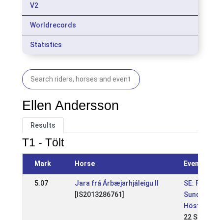
V2
Worldrecords
Statistics
Ellen Andersson
Results
T1 - Tölt
Mark
Horse
Event
5.07
Jara frá Árbæjarhjáleigu II
SE: Fengur
[IS2013286761]
Sundabakk
Höst
22 Sep 202