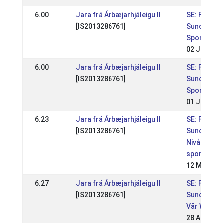
6.00
Jara frá Árbæjarhjáleigu II
SE: Fengur
[IS2013286761]
Sundabakk
Sport WR 2
02 Jun 202
6.00
Jara frá Árbæjarhjáleigu II
SE: Fengur
[IS2013286761]
Sundabakk
Sport WR 1
01 Jun 202
6.23
Jara frá Árbæjarhjáleigu II
SE: Fengur
[IS2013286761]
Sundabakk
Nivå 1
sport+gk
12 May 202
6.27
Jara frá Árbæjarhjáleigu II
SE: Fengur
[IS2013286761]
Sundabakk
Vår WR
28 Apr 202