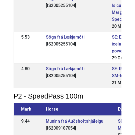
[IS2005255104]
Isicup
Margarete
Special
20 May 201
5.53
Sögn frá Lækjamóti
SE: Elmia
[IS2005255104]
icelandic
power sho
29 Oct 201
4.80
Sögn frá Lækjamóti
SE: RD-eve
[IS2005255104]
SM-kval
21 May 201
P2 - SpeedPass 100m
Mark
Horse
Event
9.44
Muninn frá Auðsholtshjáleigu
SE: Sve
[IS2009187054]
Mästers