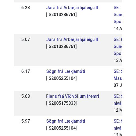
6.23
Jara frá Árbæjarhjáleigu II
SE:
[IS2013286761]
Sundabakk
Sport WR 2
14 Apr 202
5.07
Jara frá Árbæjarhjáleigu II
SE: Fengur
[IS2013286761]
Sundabakk
Sport WR 1
13 Apr 202
6.17
Sögn frá Lækjamóti
SE: Svensk
[IS2005255104]
Mästerska
07 Jul 201
5.63
Flans frá Víðivöllum fremri
SE: SSM sp
[IS2005175333]
nivå 2
12 May 201
5.97
Sögn frá Lækjamóti
SE: SSM sp
[IS2005255104]
nivå 2
12 May 201