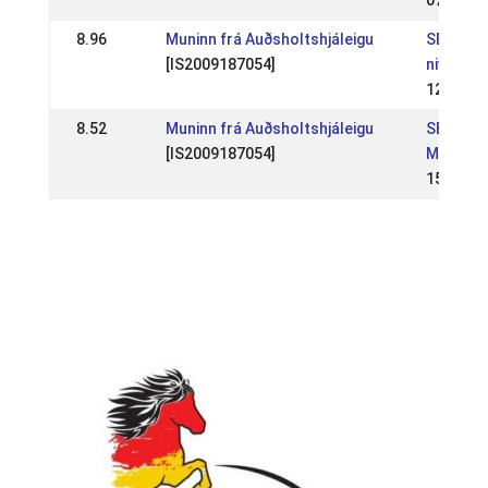
07 Jul 2
8.96
Muninn frá Auðsholtshjáleigu
SE: SSM
[IS2009187054]
nivå 2
12 May 
8.52
Muninn frá Auðsholtshjáleigu
SE: Sve
[IS2009187054]
Mästers
15 Jul 2