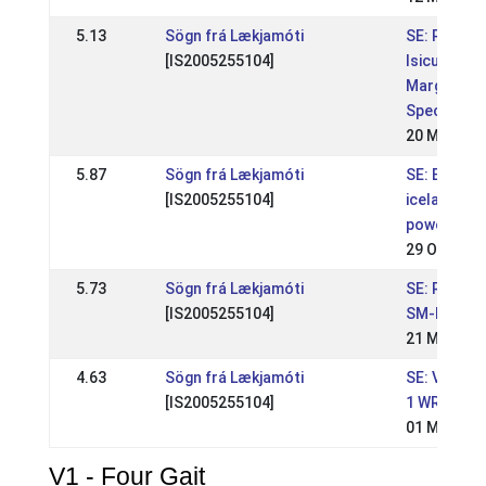
5.13
Sögn frá Lækjamóti
SE: RD-eve
[IS2005255104]
Isicup
Margarete
Special
20 May 201
5.87
Sögn frá Lækjamóti
SE: Elmia
[IS2005255104]
icelandic
power sho
29 Oct 201
5.73
Sögn frá Lækjamóti
SE: RD-eve
[IS2005255104]
SM-kval
21 May 201
4.63
Sögn frá Lækjamóti
SE: VSM Ni
[IS2005255104]
1 WR tävlin
01 May 201
V1 - Four Gait