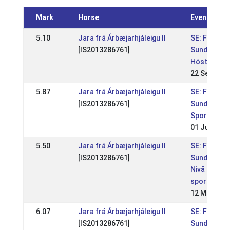
Mark
Horse
Event
5.10
Jara frá Árbæjarhjáleigu II
SE: Fengur-
[IS2013286761]
Sundabakki
Höst
22 Sep 202
5.87
Jara frá Árbæjarhjáleigu II
SE: Fengur-
[IS2013286761]
Sundabakki
Sport WR 1
01 Jun 202
5.50
Jara frá Árbæjarhjáleigu II
SE: Fengur-
[IS2013286761]
Sundabakki
Nivå 1
sport+gk
12 May 202
6.07
Jara frá Árbæjarhjáleigu II
SE: Fengur-
[IS2013286761]
Sundabakki