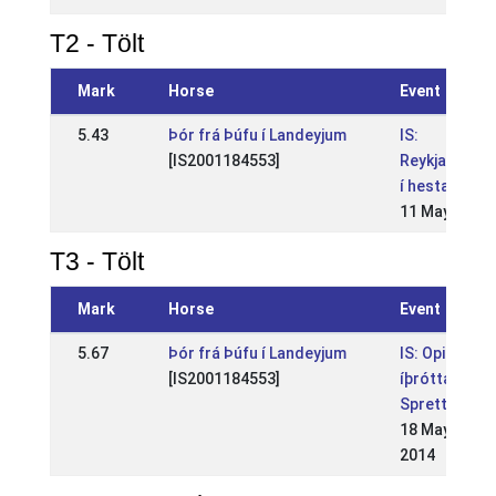
T2 - Tölt
Mark
Horse
Event
5.43
Þór frá Þúfu í Landeyjum
IS:
[IS2001184553]
Reykjavíkurm
í hestaíþrót
11 May 2014
T3 - Tölt
Mark
Horse
Event
5.67
Þór frá Þúfu í Landeyjum
IS: Opið WR
[IS2001184553]
íþróttamót
Spretts
18 May
2014