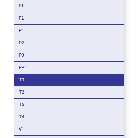
F1
F2
P1
P2
P3
PP1
T1
T2
T3
T4
V1