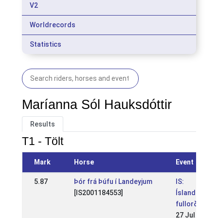
V2
Worldrecords
Statistics
Maríanna Sól Hauksdóttir
Results
T1 - Tölt
Mark
Horse
Event
5.87
Þór frá Þúfu í Landeyjum
IS:
[IS2001184553]
Íslandsmót
fullorðinna
27 Jul 2014