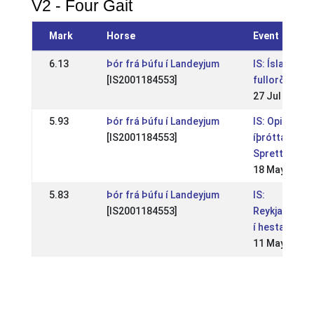
V2 - Four Gait
Mark
Horse
Event
6.13
Þór frá Þúfu í Landeyjum
IS: Íslandsm
[IS2001184553]
fullorðinna
27 Jul 2014
5.93
Þór frá Þúfu í Landeyjum
IS: Opið WR
[IS2001184553]
íþróttamót
Spretts
18 May 2014
5.83
Þór frá Þúfu í Landeyjum
IS:
[IS2001184553]
Reykjavíkurm
í hestaíþrót
11 May 2014