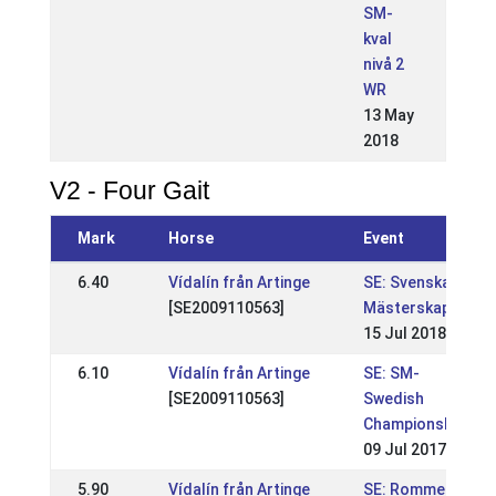
SM-
kval
nivå 2
WR
13 May
2018
V2 - Four Gait
Mark
Horse
Event
6.40
Vídalín från Artinge
SE: Svenska
[SE2009110563]
Mästerskapen
15 Jul 2018
6.10
Vídalín från Artinge
SE: SM-
[SE2009110563]
Swedish
Championships
09 Jul 2017
5.90
Vídalín från Artinge
SE: Romme