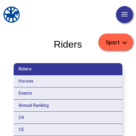
Riders
Riders
Horses
Events
Annual Ranking
C4
C5