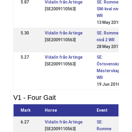
5.87
Vídalín från Artinge
SE: Romme
[SE2009110563]
SM-kval nivå 2
WR
13 May 2018
5.30
Vídalín från Artinge
SE: Romme
[SE2009110563]
nivå 2 WR
28 May 2017
5.27
Vídalín från Artinge
SE:
[SE2009110563]
Östsvenska
Mästerskapen
WR
19 Jun 2016
V1 - Four Gait
Mark
Horse
Event
6.27
Vídalín från Artinge
SE:
[SE2009110563]
Romme