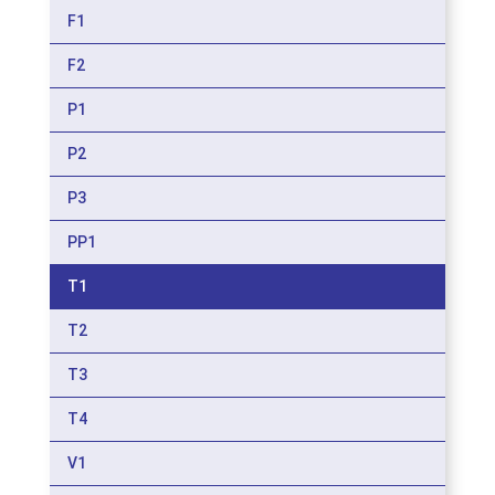
F1
F2
P1
P2
P3
PP1
T1
T2
T3
T4
V1