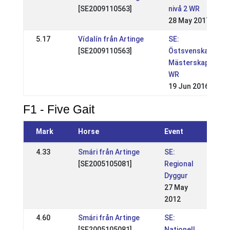
[SE2009110563]
nivå 2 WR
28 May 2017
5.17
Vídalín från Artinge
SE:
[SE2009110563]
Östsvenska
Mästerskapen
WR
19 Jun 2016
F1 - Five Gait
Mark
Horse
Event
4.33
Smári från Artinge
SE:
[SE2005105081]
Regional
Dyggur
27 May
2012
4.60
Smári från Artinge
SE:
[SE2005105081]
Nationell