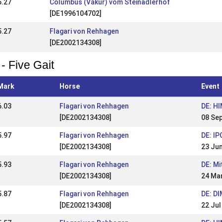
5.27
Columbus (Vákur) vom Steinadlerhof
[DE1996104702]
5.27
Flagari von Rehhagen
[DE2002134308]
- Five Gait
Mark
Horse
Event
6.03
Flagari von Rehhagen
DE: HI
[DE2002134308]
08 Se
5.97
Flagari von Rehhagen
DE: I
[DE2002134308]
23 Ju
5.93
Flagari von Rehhagen
DE: M
[DE2002134308]
24 Ma
5.87
Flagari von Rehhagen
DE: D
[DE2002134308]
22 Jul