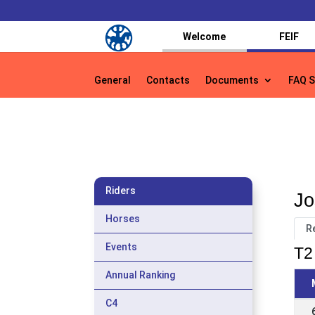
Welcome
FEIF
General
Contacts
Documents
FAQ S
General
Contacts
Documents
FAQ S
Riders
Jo
Horses
R
Events
T2 
Annual Ranking
C4