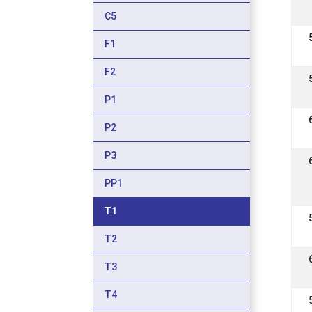
C5
F1
F2
P1
P2
P3
PP1
T1
T2
T3
T4