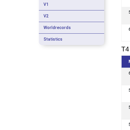
V1
V2
Worldrecords
Statistics
T4 