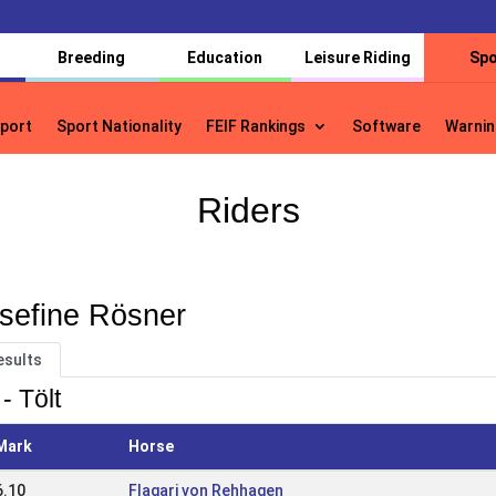
Breeding
Education
Leisure Riding
Spo
port
Sport Nationality
FEIF Rankings
Software
Warnin
port
Sport Nationality
FEIF Rankings
Software
Warnin
Riders
sefine Rösner
esults
- Tölt
Mark
Horse
6.10
Flagari von Rehhagen