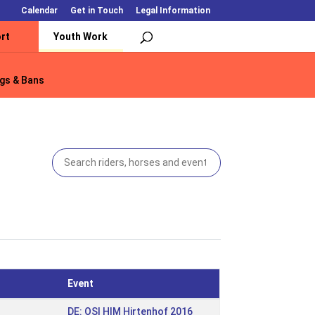
Calendar
Get in Touch
Legal Information
rt
Youth Work
gs & Bans
gs & Bans
Event
DE: OSI HIM Hirtenhof 2016