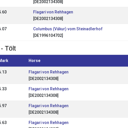
[DE2002134308]
5.60
Flagari von Rehhagen
[DE2002134308]
6.07
Columbus (Vákur) vom Steinadlerhof
[DE1996104702]
- Tölt
Mark
Horse
6.13
Flagari von Rehhagen
[DE2002134308]
5.33
Flagari von Rehhagen
[DE2002134308]
5.97
Flagari von Rehhagen
[DE2002134308]
5.63
Flagari von Rehhagen