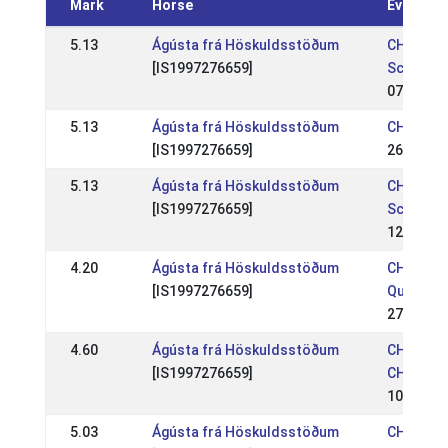
Mark
Horse
Event
5.13
Ágústa frá Höskuldsstöðum
CH:
[IS1997276659]
Schweize
07 Jul 2
5.13
Ágústa frá Höskuldsstöðum
CH: 1. WM
[IS1997276659]
26 May 2
5.13
Ágústa frá Höskuldsstöðum
CH:
[IS1997276659]
Schweize
12 Aug 2
4.20
Ágústa frá Höskuldsstöðum
CH: FEIF
[IS1997276659]
Qualifika
27 May 2
4.60
Ágústa frá Höskuldsstöðum
CH: Reith
[IS1997276659]
CH, 3 WC 
10 Jul 2
5.03
Ágústa frá Höskuldsstöðum
CH: BMMB