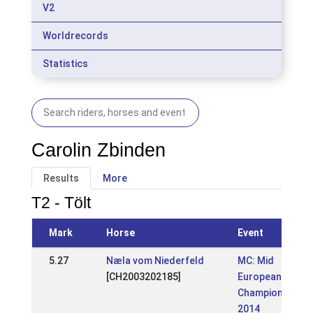
V2
Worldrecords
Statistics
Carolin Zbinden
Results
More
T2 - Tölt
Mark
Horse
Event
5.27
Næla vom Niederfeld
MC: Mid
[CH2003202185]
European
Championships
2014