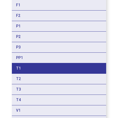
F1
F2
P1
P2
P3
PP1
T1
T2
T3
T4
V1