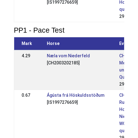
[IS1997276659]
Hof Niede
qualifica
29 May 2
PP1 - Pace Test
Mark
Horse
Event
4.29
Næla vom Niederfeld
CH: Schw
[CH2003202185]
Meisters
und FYC
Qualifika
29 Jun 2
0.67
Ágústa frá Höskuldsstöðum
CH: BMM
[IS1997276659]
Rusterho
Hof
Niederfel
WC
qualifica
29 May 2