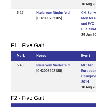
10 Aug 2014
5.27
Næla vom Niederfeld
CH: Schweizer
[CH2003202185]
Meisterschaft
und FYC
Qualifikation
29 Jun 2014
F1 - Five Gait
Mark
Horse
Event
5.40
Næla vom Niederfeld
MC: Mid
[CH2003202185]
European
Championships
2014
10 Aug 2014
F2 - Five Gait