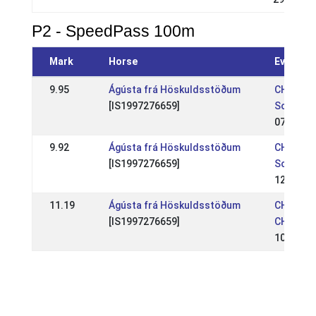
P2 - SpeedPass 100m
Mark
Horse
Event
9.95
Ágústa frá Höskuldsstöðum
CH:
[IS1997276659]
Schweiz
07 Jul 2
9.92
Ágústa frá Höskuldsstöðum
CH:
[IS1997276659]
Schweiz
12 Aug 2
11.19
Ágústa frá Höskuldsstöðum
CH: Reith
[IS1997276659]
CH, 3 WC 
10 Jul 2