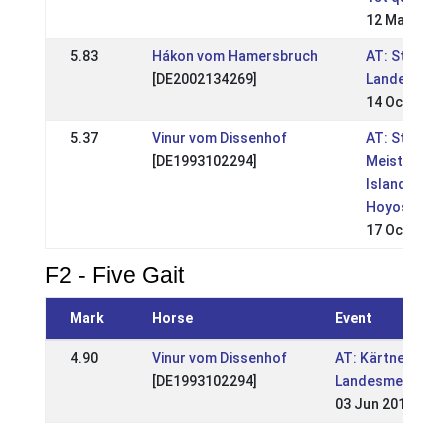
12 May 2013
5.83
Hákon vom Hamersbruch
AT: Steirisc
[DE2002134269]
Landesmeis
14 Oct 2012
5.37
Vinur vom Dissenhof
AT: Steirisc
[DE1993102294]
Meisterscha
Islandpferd
Hoyos
17 Oct 2010
F2 - Five Gait
Mark
Horse
Event
4.90
Vinur vom Dissenhof
AT: Kärtner
[DE1993102294]
Landesmeisters
03 Jun 2012