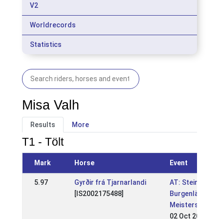
V2
Worldrecords
Statistics
Misa Valh
Results
More
T1 - Tölt
Mark
Horse
Event
5.97
Gyrðir frá Tjarnarlandi
AT: Steirische 
[IS2002175488]
Burgenländisc
Meisterschaft
02 Oct 2016