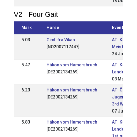
13 Oct 2013
V2 - Four Gait
Mark
Horse
Event
5.03
Gimli fra Vikan
AT: Kärntne
[NO2007117447]
Meisterscha
24 Jun 2018
5.47
Hákon vom Hamersbruch
AT: Kärntne
[DE2002134269]
Landesmeis
03 May 2014
6.23
Hákon vom Hamersbruch
AT: ÖM und
[DE2002134269]
Jugendmeist
3rd WM quali
07 Jul 2013
5.83
Hákon vom Hamersbruch
AT: Kärntne
[DE2002134269]
Landesmeist
1st qualific