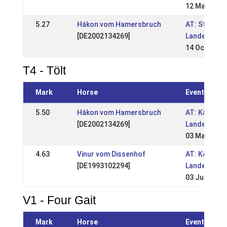
12 May 2013
5.27
Hákon vom Hamersbruch
AT: Steirisc
[DE2002134269]
Landesmeis
14 Oct 2012
T4 - Tölt
Mark
Horse
Event
5.50
Hákon vom Hamersbruch
AT: Kärntne
[DE2002134269]
Landesmeis
03 May 2014
4.63
Vinur vom Dissenhof
AT: Kärtner
[DE1993102294]
Landesmeis
03 Jun 2012
V1 - Four Gait
Mark
Horse
Event