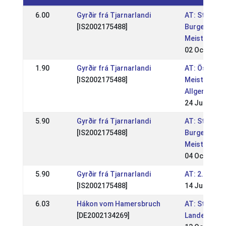
6.00
Gyrðir frá Tjarnarlandi
AT: Steirisc
[IS2002175488]
Burgenländi
Meisterscha
02 Oct 2016
1.90
Gyrðir frá Tjarnarlandi
AT: Österre
[IS2002175488]
Meisterscha
Allgemein &
24 Jul 2016
5.90
Gyrðir frá Tjarnarlandi
AT: Steirisc
[IS2002175488]
Burgenländi
Meisterscha
04 Oct 2015
5.90
Gyrðir frá Tjarnarlandi
AT: 2. WM Qu
[IS2002175488]
14 Jun 2015
6.03
Hákon vom Hamersbruch
AT: Steirisc
[DE2002134269]
Landesmeis