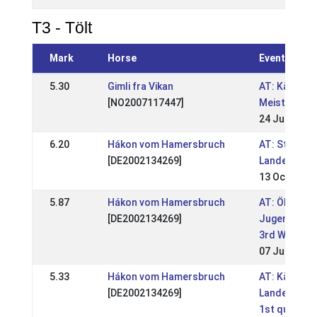
T3 - Tölt
Mark
Horse
Event
5.30
Gimli fra Vikan
AT: Kärntne
[NO2007117447]
Meisterscha
24 Jun 2018
6.20
Hákon vom Hamersbruch
AT: Steirisc
[DE2002134269]
Landesmeis
13 Oct 2013
5.87
Hákon vom Hamersbruch
AT: ÖM und
[DE2002134269]
Jugendmeist
3rd WM quali
07 Jul 2013
5.33
Hákon vom Hamersbruch
AT: Kärntne
[DE2002134269]
Landesmeist
1st qualific