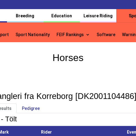
Breeding
Education
Leisure Riding
Spo
port
Sport Nationality
FEIF Rankings
Software
Warnin
port
Sport Nationality
FEIF Rankings
Software
Warnin
Horses
ngleri fra Korreborg [DK2001104486
esults
Pedigree
- Tölt
Mark
Rider
Even