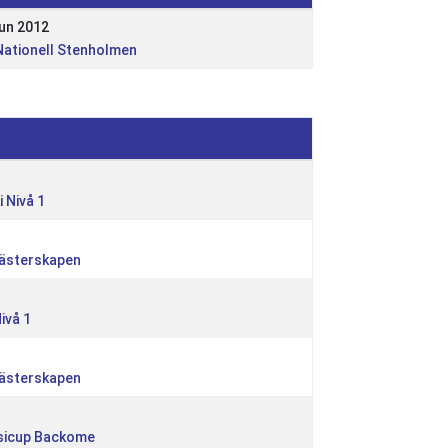
un 2012
Nationell Stenholmen
 Nivå 1
ästerskapen
ivå 1
ästerskapen
Isicup Backome