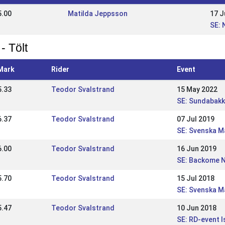
5.00
Matilda Jeppsson
17 J
SE: 
- Tölt
Mark
Rider
Event
5.33
Teodor Svalstrand
15 May 2022
SE: Sundabakki
6.37
Teodor Svalstrand
07 Jul 2019
SE: Svenska M
6.00
Teodor Svalstrand
16 Jun 2019
SE: Backome N
5.70
Teodor Svalstrand
15 Jul 2018
SE: Svenska M
5.47
Teodor Svalstrand
10 Jun 2018
SE: RD-event 