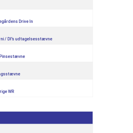
gårdens Drive In
rni / DI's udtagelsesstævne
i Pinsestævne
dagsstævne
rige WR