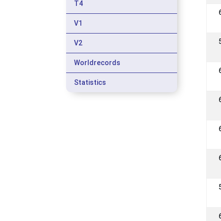
T4
V1
V2
Worldrecords
Statistics