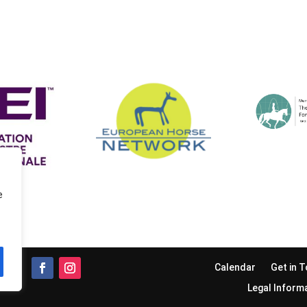
e
Calendar
Get in 
Legal Inform