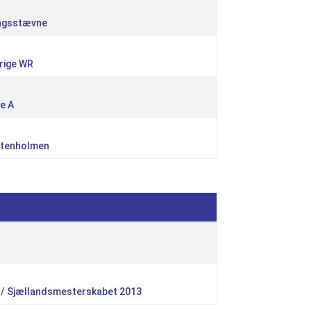
dagsstævne
rige WR
e A
 Stenholmen
 / Sjællandsmesterskabet 2013