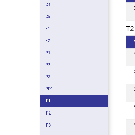
C4
C5
T2 
F1
F2
P1
P2
P3
PP1
T1
T2
T3