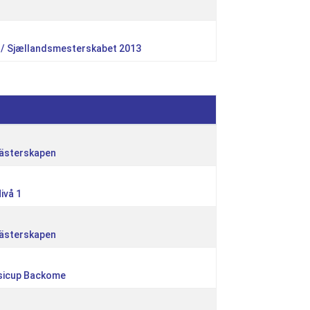
 / Sjællandsmesterskabet 2013
ästerskapen
ivå 1
ästerskapen
Isicup Backome