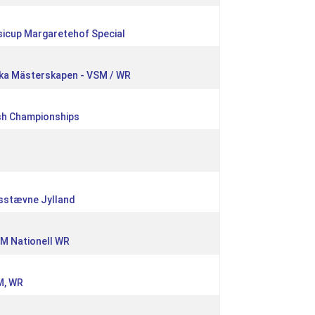
sicup Margaretehof Special
ka Mästerskapen - VSM / WR
sh Championships
sstævne Jylland
SM Nationell WR
M, WR