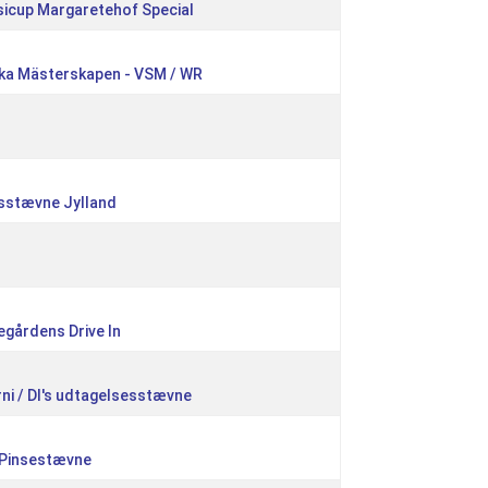
sicup Margaretehof Special
ka Mästerskapen - VSM / WR
sstævne Jylland
gårdens Drive In
rni / DI's udtagelsesstævne
i Pinsestævne