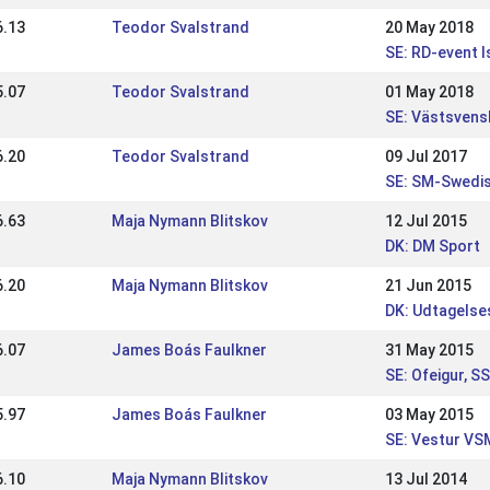
6.13
Teodor Svalstrand
20 May 2018
SE: RD-event I
5.07
Teodor Svalstrand
01 May 2018
SE: Västsvens
6.20
Teodor Svalstrand
09 Jul 2017
SE: SM-Swedi
6.63
Maja Nymann Blitskov
12 Jul 2015
DK: DM Sport
6.20
Maja Nymann Blitskov
21 Jun 2015
DK: Udtagelse
6.07
James Boás Faulkner
31 May 2015
SE: Ofeigur, S
5.97
James Boás Faulkner
03 May 2015
SE: Vestur VS
6.10
Maja Nymann Blitskov
13 Jul 2014