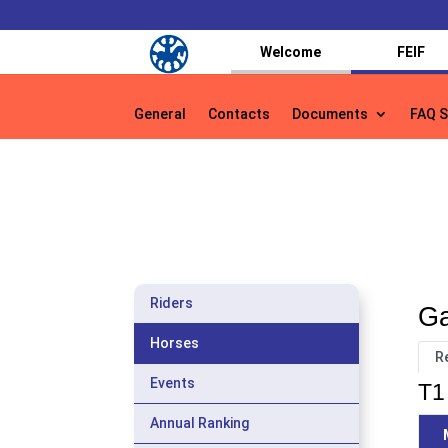
Welcome
FEIF
General
Contacts
Documents
FAQ S
General
Contacts
Documents
FAQ S
Riders
Ga
Horses
R
Events
T1 
Annual Ranking