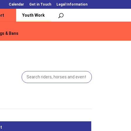
Calendar
Get in Touch
Legal Information
rt
Youth Work
gs & Bans
gs & Bans
]
t