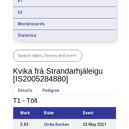
V1
V2
Worldrecords
Statistics
Kvika frá Strandarhjáleigu
[IS2005284880]
Results
Pedigree
T1 - Tölt
Mark
Rider
Event
5.83
Ulrika Backan
02 May 2021