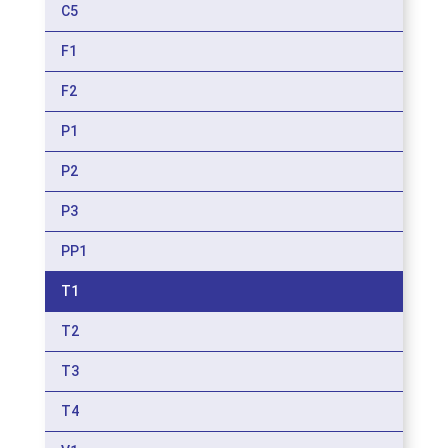
C5
F1
F2
P1
P2
P3
PP1
T1
T2
T3
T4