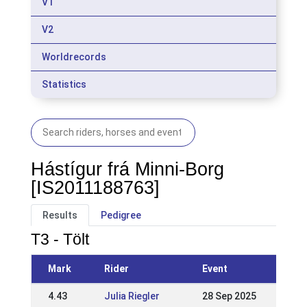
V1
V2
Worldrecords
Statistics
Hástígur frá Minni-Borg
[IS2011188763]
Results
Pedigree
T3 - Tölt
Mark
Rider
Event
4.43
Julia Riegler
28 Sep 2025