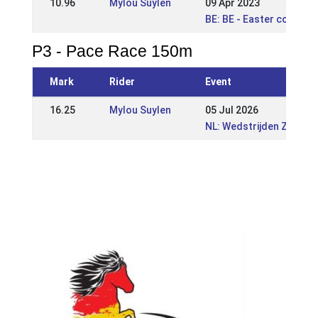
10.96
Mylou Suylen
09 Apr 2023
BE: BE - Easter competi
P3 - Pace Race 150m
Mark
Rider
Event
16.25
Mylou Suylen
05 Jul 2026
NL: Wedstrijden Zuid | N