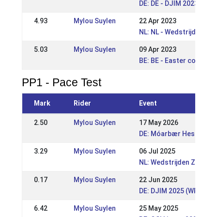
DE: DE - DJIM 2023 (WR)
4.93
Mylou Suylen
22 Apr 2023
NL: NL - Wedstrijden R
5.03
Mylou Suylen
09 Apr 2023
BE: BE - Easter competit
PP1 - Pace Test
Mark
Rider
Event
2.50
Mylou Suylen
17 May 2026
DE: Móarbær Hestakeppn
3.29
Mylou Suylen
06 Jul 2025
NL: Wedstrijden Zuid N
0.17
Mylou Suylen
22 Jun 2025
DE: DJIM 2025 (WR)
6.42
Mylou Suylen
25 May 2025