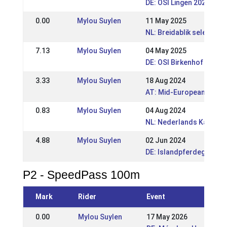
DE: OSI Lingen 2025 - L
0.00
Mylou Suylen
11 May 2025
NL: Breidablik selectie
7.13
Mylou Suylen
04 May 2025
DE: OSI Birkenhof 2025 
3.33
Mylou Suylen
18 Aug 2024
AT: Mid-European Champ
0.83
Mylou Suylen
04 Aug 2024
NL: Nederlands Kampioe
4.88
Mylou Suylen
02 Jun 2024
DE: Islandpferdegestüt 
P2 - SpeedPass 100m
Mark
Rider
Event
0.00
Mylou Suylen
17 May 2026