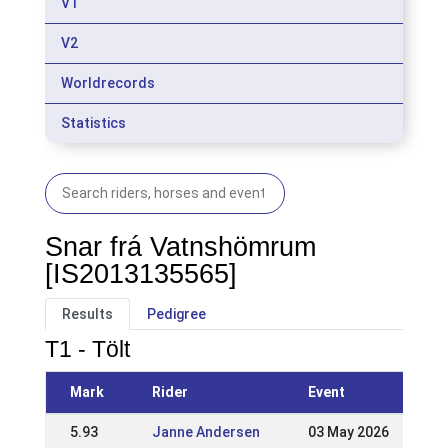
V1
V2
Worldrecords
Statistics
Snar frá Vatnshömrum
[IS2013135565]
Results
Pedigree
T1 - Tölt
Mark
Rider
Event
5.93
Janne Andersen
03 May 2026