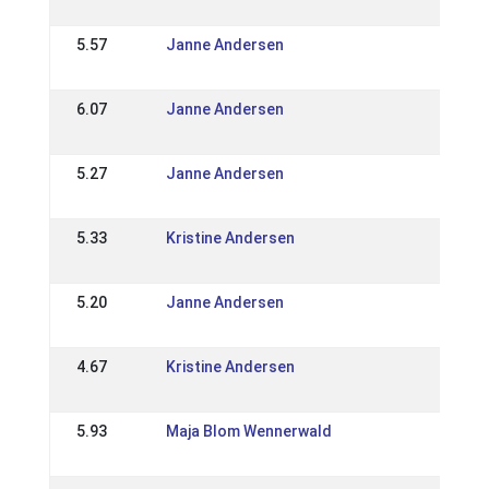
DK: Nó
5.57
Janne Andersen
16 Jun
DK: Ar
6.07
Janne Andersen
12 May
DK: Jö
5.27
Janne Andersen
28 Apr
DK: Nó
5.33
Kristine Andersen
07 Apr
DK: Ic
5.20
Janne Andersen
27 Aug
DK: D
4.67
Kristine Andersen
28 Aug
DK: D
5.93
Maja Blom Wennerwald
22 Aug
DK: D