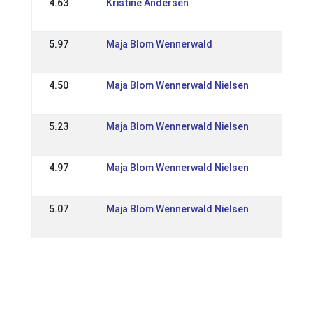
4.63
Kristine Andersen
28 Aug
DK: D
5.97
Maja Blom Wennerwald
22 Aug
DK: D
4.50
Maja Blom Wennerwald Nielsen
31 May
DK: Ko
5.23
Maja Blom Wennerwald Nielsen
18 May
DK: Ga
4.97
Maja Blom Wennerwald Nielsen
17 May
DK: Ga
5.07
Maja Blom Wennerwald Nielsen
07 Apr
DK: Ic