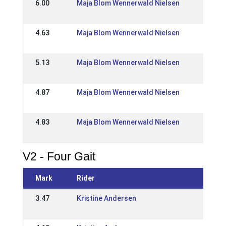
6.00
Maja Blom Wennerwald Nielsen
13 Jun
DK: Ar
4.63
Maja Blom Wennerwald Nielsen
31 May
DK: Ko
5.13
Maja Blom Wennerwald Nielsen
18 May
DK: Ga
4.87
Maja Blom Wennerwald Nielsen
17 May
DK: Ga
4.83
Maja Blom Wennerwald Nielsen
07 Apr
DK: Ic
V2 - Four Gait
Mark
Rider
Event
3.47
Kristine Andersen
07 Apr
DK: Ic