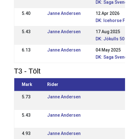
DK: Saga Svendborg 
5.40
Janne Andersen
12 Apr 2026
DK: Icehorse Festival
5.43
Janne Andersen
17 Aug 2025
DK: Jökulls 50 års 
6.13
Janne Andersen
04 May 2025
DK: Saga Svendborg 
T3 - Tölt
Mark
Rider
Event
5.73
Janne Andersen
12 Apr
DK: Ic
5.43
Janne Andersen
17 Aug
DK: Jö
4.93
Janne Andersen
24 Apr