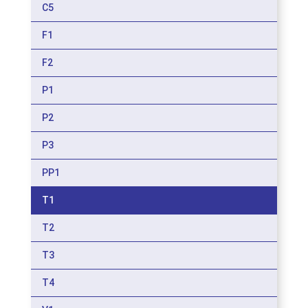
C5
F1
F2
P1
P2
P3
PP1
T1
T2
T3
T4