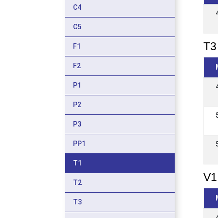
C4
C5
T3 
F1
F2
P1
P2
P3
PP1
T1
V1
T2
T3