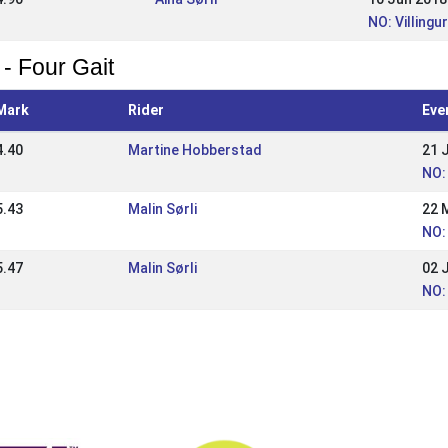
NO: Villingu
 - Four Gait
Mark
Rider
Eve
4.40
Martine Hobberstad
21 
NO:
5.43
Malin Sørli
22 
NO:
5.47
Malin Sørli
02 
NO: