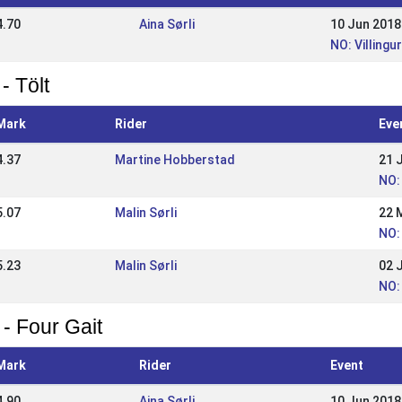
4.70
Aina Sørli
10 Jun 2018
NO: Villingu
- Tölt
Mark
Rider
Eve
4.37
Martine Hobberstad
21 
NO:
5.07
Malin Sørli
22 
NO:
5.23
Malin Sørli
02 
NO:
 - Four Gait
Mark
Rider
Event
4.90
Aina Sørli
10 Jun 2018