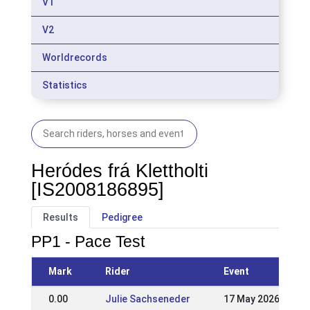
V1
V2
Worldrecords
Statistics
Heródes frá Klettholti
[IS2008186895]
Results
Pedigree
PP1 - Pace Test
Mark
Rider
Event
0.00
Julie Sachseneder
17 May 2026