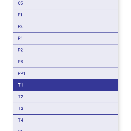
C5
F1
F2
P1
P2
P3
PP1
T1
T2
T3
T4