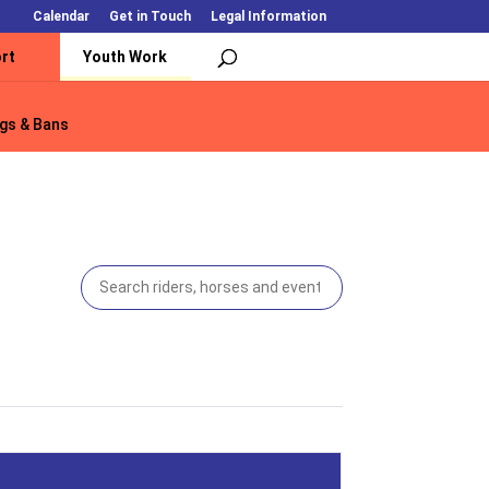
Calendar
Get in Touch
Legal Information
rt
Youth Work
gs & Bans
gs & Bans