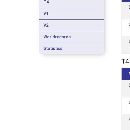
T4
V1
V2
Worldrecords
Statistics
T4 