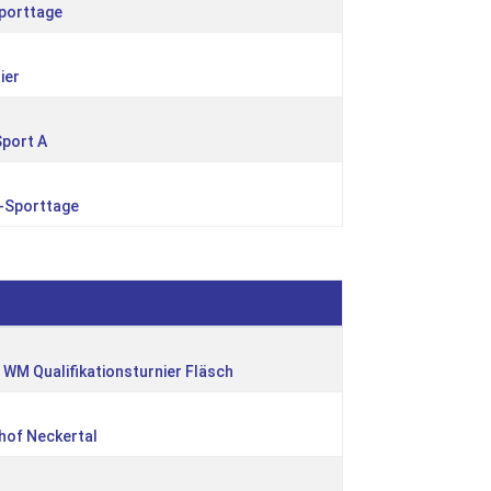
Sporttage
ier
Sport A
e-Sporttage
WM Qualifikationsturnier Fläsch
thof Neckertal