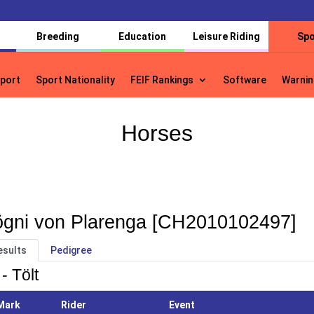
Breeding
Education
Leisure Riding
Spo
port
Sport Nationality
FEIF Rankings
Software
Warnin
port
Sport Nationality
FEIF Rankings
Software
Warnin
Horses
gni von Plarenga [CH2010102497]
esults
Pedigree
- Tölt
Mark
Rider
Event