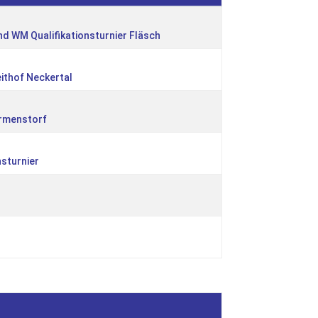
d WM Qualifikationsturnier Fläsch
eithof Neckertal
irmenstorf
sturnier