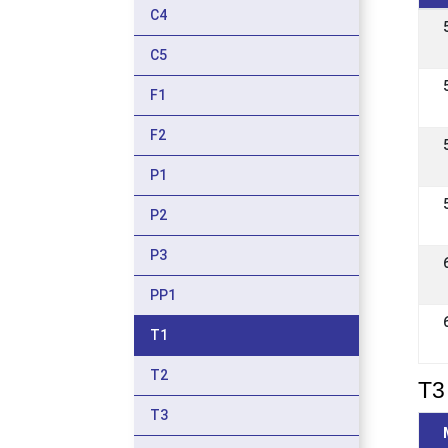
C4
C5
F1
F2
P1
P2
P3
PP1
T1
T2
T3 
T3