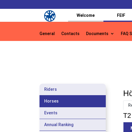
Welcome
FEIF
General
Contacts
Documents
FAQ S
General
Contacts
Documents
FAQ S
Riders
Hö
Horses
R
Events
T2 
Annual Ranking