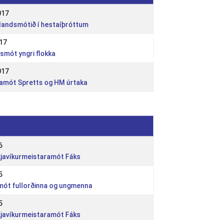
017
rlandsmótið í hestaíþróttum
017
dsmót yngri flokka
017
ttamót Spretts og HM úrtaka
6
kjavíkurmeistaramót Fáks
5
smót fullorðinna og ungmenna
5
kjavíkurmeistaramót Fáks