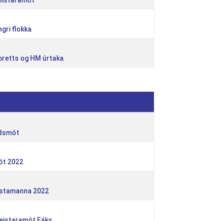
meistaramót
gri flokka
pretts og HM úrtaka
ndsmót
ót 2022
estamanna 2022
meistaramót Fáks