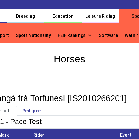
Breeding
Education
Leisure Riding
Spo
port
Sport Nationality
FEIF Rankings
Software
Warnin
port
Sport Nationality
FEIF Rankings
Software
Warnin
Horses
ngá frá Torfunesi [IS2010266201]
esults
Pedigree
1 - Pace Test
Mark
Rider
Event