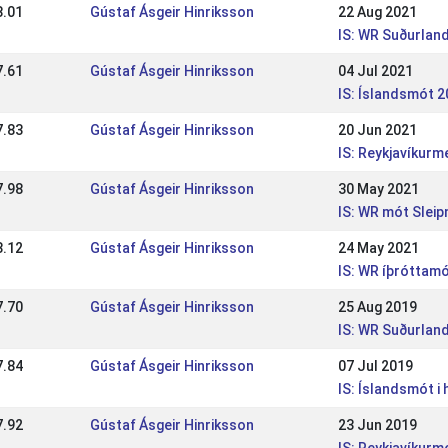
8.01
Gústaf Ásgeir Hinriksson
22 Aug 2021
IS: WR Suðurlan
7.61
Gústaf Ásgeir Hinriksson
04 Jul 2021
IS: Íslandsmót 
7.83
Gústaf Ásgeir Hinriksson
20 Jun 2021
IS: Reykjavíkur
7.98
Gústaf Ásgeir Hinriksson
30 May 2021
IS: WR mót Sleip
8.12
Gústaf Ásgeir Hinriksson
24 May 2021
IS: WR íþróttamó
7.70
Gústaf Ásgeir Hinriksson
25 Aug 2019
IS: WR Suðurla
7.84
Gústaf Ásgeir Hinriksson
07 Jul 2019
IS: Íslandsmót i 
7.92
Gústaf Ásgeir Hinriksson
23 Jun 2019