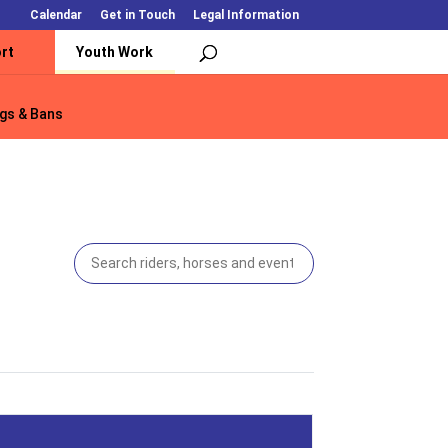
Calendar
Get in Touch
Legal Information
rt
Youth Work
gs & Bans
gs & Bans