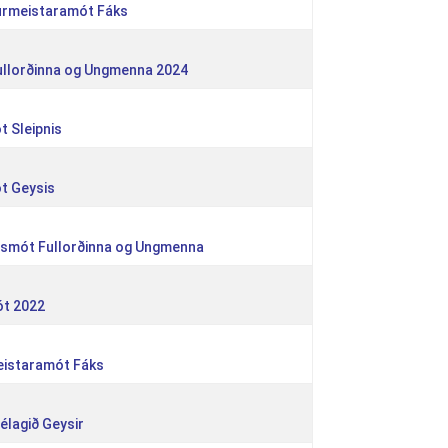
kurmeistaramót Fáks
fullorðinna og Ungmenna 2024
t Sleipnis
t Geysis
ndsmót Fullorðinna og Ungmenna
ót 2022
meistaramót Fáks
élagið Geysir