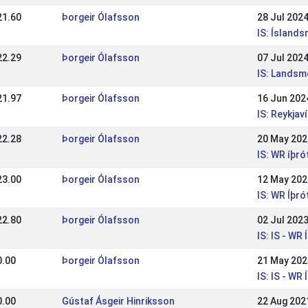
21.60
Þorgeir Ólafsson
28 Jul 202
IS: Ísland
22.29
Þorgeir Ólafsson
07 Jul 202
IS: Lands
21.97
Þorgeir Ólafsson
16 Jun 202
IS: Reykja
22.28
Þorgeir Ólafsson
20 May 202
IS: WR íþró
23.00
Þorgeir Ólafsson
12 May 202
IS: WR Íþr
22.80
Þorgeir Ólafsson
02 Jul 202
IS: IS - W
0.00
Þorgeir Ólafsson
21 May 202
IS: IS - WR
0.00
Gústaf Ásgeir Hinriksson
22 Aug 202