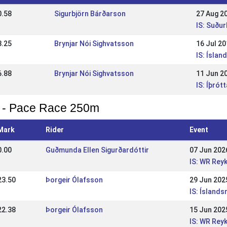
0.58
Sigurbjörn Bárðarson
27 Aug 2
IS: Suðu
3.25
Brynjar Nói Sighvatsson
16 Jul 2
IS: Íslan
6.88
Brynjar Nói Sighvatsson
11 Jun 2
IS: Íþró
 - Pace Race 250m
Mark
Rider
Event
0.00
Guðmunda Ellen Sigurðardóttir
07 Jun 202
IS: WR Rey
23.50
Þorgeir Ólafsson
29 Jun 202
IS: Ísland
22.38
Þorgeir Ólafsson
15 Jun 202
IS: WR Rey