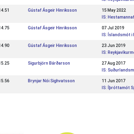
14.51
Gústaf Ásgeir Hinriksson
15 May 2022
IS: Hestamannaf
14.75
Gústaf Ásgeir Hinriksson
07 Jul 2019
IS: Íslandsmót i
14.90
Gústaf Ásgeir Hinriksson
23 Jun 2019
IS: Reykjavíkur
15.25
Sigurbjörn Bárðarson
27 Aug 2017
IS: Suðurlandsm
15.56
Brynjar Nói Sighvatsson
11 Jun 2017
IS: Íþróttamót 