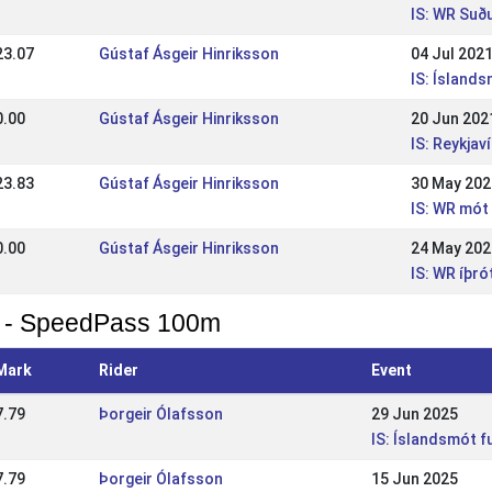
IS: WR Suð
23.07
Gústaf Ásgeir Hinriksson
04 Jul 202
IS: Ísland
0.00
Gústaf Ásgeir Hinriksson
20 Jun 202
IS: Reykja
23.83
Gústaf Ásgeir Hinriksson
30 May 202
IS: WR mót 
0.00
Gústaf Ásgeir Hinriksson
24 May 202
IS: WR íþr
 - SpeedPass 100m
Mark
Rider
Event
7.79
Þorgeir Ólafsson
29 Jun 2025
IS: Íslandsmót 
7.79
Þorgeir Ólafsson
15 Jun 2025