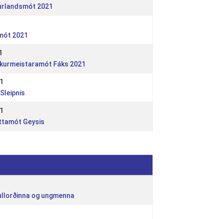
urlandsmót 2021
1
smót 2021
1
víkurmeistaramót Fáks 2021
1
Sleipnis
1
óttamót Geysis
fullorðinna og ungmenna