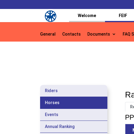
Welcome
FEIF
General
Contacts
Documents
FAQ S
General
Contacts
Documents
FAQ S
Riders
Ra
Horses
R
Events
PP
Annual Ranking