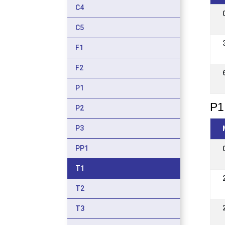
C4
C5
F1
F2
P1
P1
P2
P3
PP1
T1
T2
T3