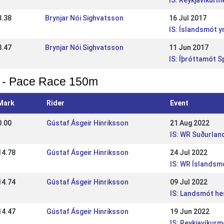
IS: Reykjavíkur
8.38
Brynjar Nói Sighvatsson
16 Jul 2017
IS: Íslandsmót yn
8.47
Brynjar Nói Sighvatsson
11 Jun 2017
IS: Íþróttamót S
 - Pace Race 150m
Mark
Rider
Event
0.00
Gústaf Ásgeir Hinriksson
21 Aug 2022
IS: WR Suðurla
14.78
Gústaf Ásgeir Hinriksson
24 Jul 2022
IS: WR Íslandsm
14.74
Gústaf Ásgeir Hinriksson
09 Jul 2022
IS: Landsmót h
14.47
Gústaf Ásgeir Hinriksson
19 Jun 2022
IS: Reykjavíkur