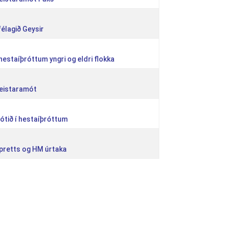
élagið Geysir
 hestaíþróttum yngri og eldri flokka
meistaramót
ótið í hestaíþróttum
Spretts og HM úrtaka