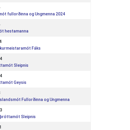
4
smót fullorðinna og Ungmenna 2024
4
mót hestamanna
4
víkurmeistaramót Fáks
4
ttamót Sleipnis
4
óttamót Geysis
3
R Íslandsmót Fullorðinna og Ungmenna
3
 Íþróttamót Sleipnis
1