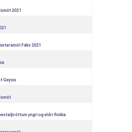
dsmót 2021
2021
meistaramót Fáks 2021
nis
t Geysis
ndsmót
hestaíþróttum yngri og eldri flokka