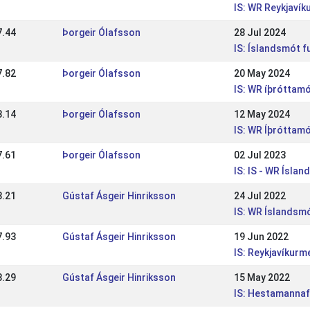
IS: WR Reykjaví
7.44
Þorgeir Ólafsson
28 Jul 2024
IS: Íslandsmót 
7.82
Þorgeir Ólafsson
20 May 2024
IS: WR íþróttamó
8.14
Þorgeir Ólafsson
12 May 2024
IS: WR Íþróttamó
7.61
Þorgeir Ólafsson
02 Jul 2023
IS: IS - WR Ísla
8.21
Gústaf Ásgeir Hinriksson
24 Jul 2022
IS: WR Íslandsm
7.93
Gústaf Ásgeir Hinriksson
19 Jun 2022
IS: Reykjavíkur
8.29
Gústaf Ásgeir Hinriksson
15 May 2022
IS: Hestamannaf