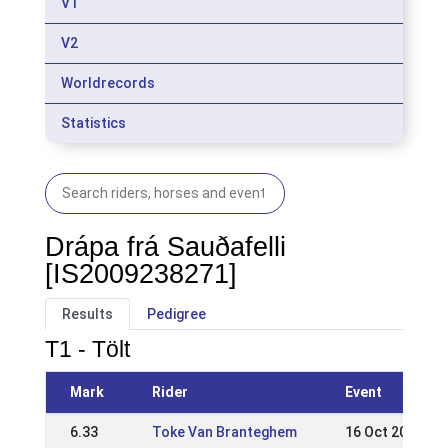
V1
V2
Worldrecords
Statistics
Drápa frá Sauðafelli
[IS2009238271]
Results
Pedigree
T1 - Tölt
Mark
Rider
Event
6.33
Toke Van Branteghem
16 Oct 2016