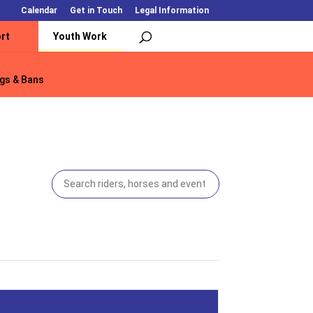
Calendar
Get in Touch
Legal Information
rt
Youth Work
gs & Bans
gs & Bans