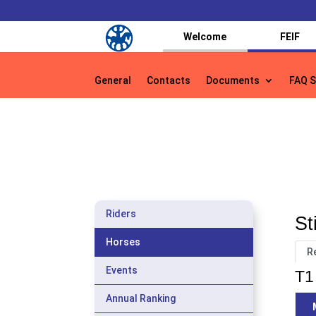
Welcome
FEIF
General
Contacts
Documents
FAQ S
General
Contacts
Documents
FAQ S
Riders
St
Horses
R
Events
T1 
Annual Ranking