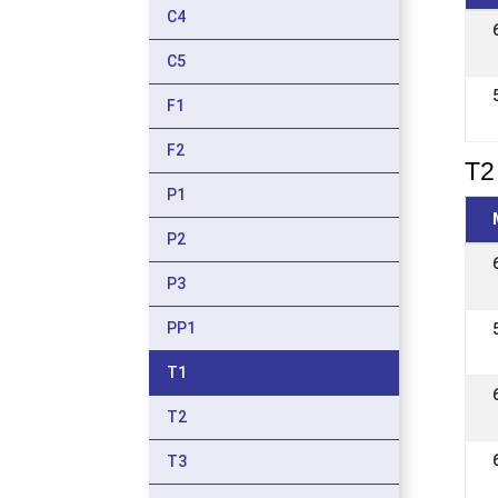
C4
C5
F1
F2
T2 
P1
P2
P3
PP1
T1
T2
T3