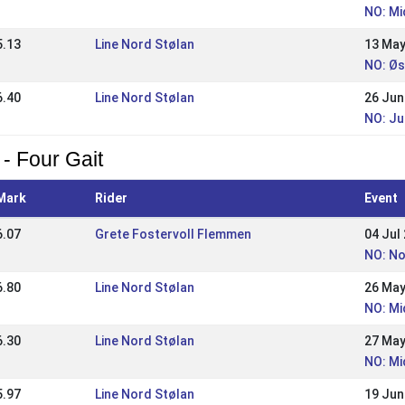
NO: Mi
5.13
Line Nord Stølan
13 May
NO: Ø
6.40
Line Nord Stølan
26 Jun
NO: Ju
 - Four Gait
Mark
Rider
Event
6.07
Grete Fostervoll Flemmen
04 Jul
NO: N
6.80
Line Nord Stølan
26 May
NO: Mi
6.30
Line Nord Stølan
27 May
NO: Mi
5.97
Line Nord Stølan
19 Jun