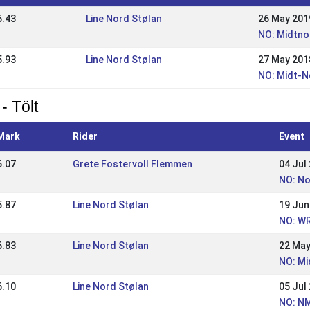
6.43
Line Nord Stølan
26 May 201
NO: Midtno
5.93
Line Nord Stølan
27 May 201
NO: Midt-N
- Tölt
Mark
Rider
Event
6.07
Grete Fostervoll Flemmen
04 Jul
NO: N
5.87
Line Nord Stølan
19 Jun
NO: WR
6.83
Line Nord Stølan
22 May
NO: Mi
6.10
Line Nord Stølan
05 Jul
NO: NM