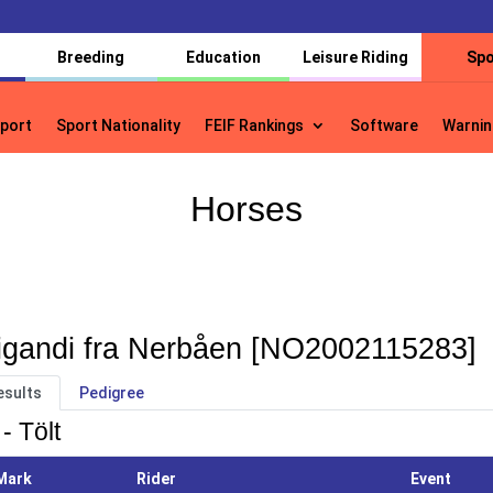
Breeding
Education
Leisure Riding
Spo
port
Sport Nationality
FEIF Rankings
Software
Warnin
port
Sport Nationality
FEIF Rankings
Software
Warnin
Horses
igandi fra Nerbåen [NO2002115283]
esults
Pedigree
- Tölt
Mark
Rider
Event