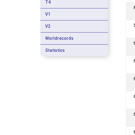
T4
V1
V2
Worldrecords
Statistics