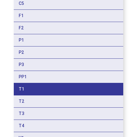
C5
F1
F2
P1
P2
P3
PP1
T1
T2
T3
T4