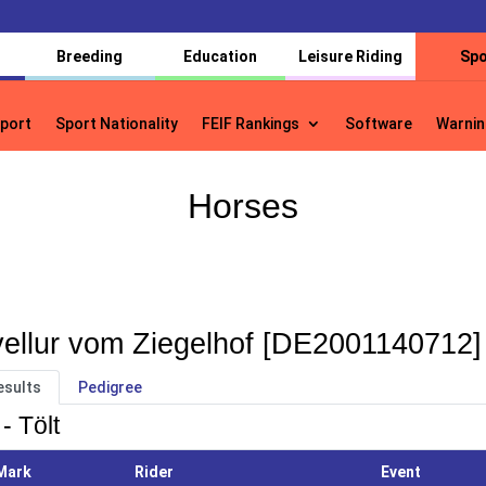
Breeding
Education
Leisure Riding
Spo
port
Sport Nationality
FEIF Rankings
Software
Warnin
port
Sport Nationality
FEIF Rankings
Software
Warnin
Horses
ellur vom Ziegelhof [DE2001140712]
esults
Pedigree
- Tölt
Mark
Rider
Event