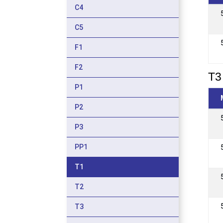
C4
C5
F1
F2
T3 
P1
P2
P3
PP1
T1
T2
T3