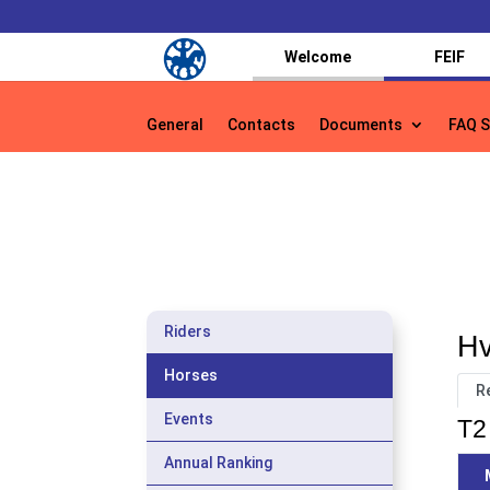
Welcome
FEIF
General
Contacts
Documents
FAQ S
General
Contacts
Documents
FAQ S
Riders
Hv
Horses
R
Events
T2 
Annual Ranking