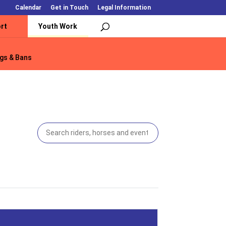
Calendar
Get in Touch
Legal Information
rt
Youth Work
gs & Bans
gs & Bans