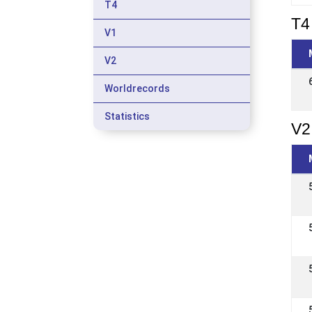
T4
T4 
V1
V2
Worldrecords
Statistics
V2