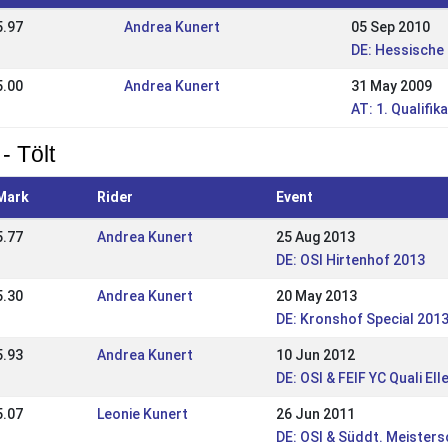
5.97
Andrea Kunert
05 Sep 2010
DE: Hessische
5.00
Andrea Kunert
31 May 2009
AT: 1. Qualifi
- Tölt
Mark
Rider
Event
5.77
Andrea Kunert
25 Aug 2013
DE: OSI Hirtenhof 2013
5.30
Andrea Kunert
20 May 2013
DE: Kronshof Special 201
5.93
Andrea Kunert
10 Jun 2012
DE: OSI & FEIF YC Quali El
5.07
Leonie Kunert
26 Jun 2011
DE: OSI & Süddt. Meisters