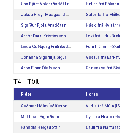
Una Björt Valgarðsdóttir
Heljar frá Fákshólum [I
Jakob Freyr Maagaard Ólafsson
Sólbirta frá Miðkoti [IS
Sigríður Fjóla Aradóttir
Háski frá Hvítárholti [I
Arnór Darri Kristinsson
Loki frá Litlu-Brekku [I
Linda Guðbjörg Friðriksdóttir
Funi frá Innri-Skeljabre
Jóhanna Sigurlilja Sigurðardóttir
Gustur frá Efri-Þverá [
Aron Einar Ólafsson
Prinsessa frá Skúfslæk
T4 - Tölt
Rider
Horse
Guðmar Hólm Ísólfsson Líndal
Vildís frá Múla [IS20102
Matthías Sigurðsson
Dýri frá Hrafnkelsstöðu
Fanndís Helgadóttir
Ötull frá Narfastöðum 