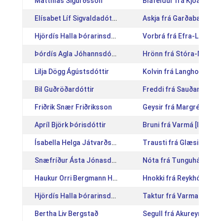
Matthías Sigurðsson
Bláfeldur frá Kjóastöðu
Elísabet Líf Sigvaldadóttir
Askja frá Garðabæ [IS2
Hjördís Halla Þórarinsdóttir
Vorbrá frá Efra-Langhol
Þórdís Agla Jóhannsdóttir
Hrönn frá Stóra-Múla [
Lilja Dögg Ágústsdóttir
Kolvin frá Langholtspar
Bil Guðröðardóttir
Freddi frá Sauðanesi [I
Friðrik Snær Friðriksson
Geysir frá Margrétarhof
Apríl Björk Þórisdóttir
Bruni frá Varmá [IS2011
Ísabella Helga Játvarðsdóttir
Trausti frá Glæsibæ [I
Snæfríður Ásta Jónasdóttir
Nóta frá Tunguhálsi II 
Haukur Orri Bergmann Heiðarsson
Hnokki frá Reykhólum [
Hjördís Halla Þórarinsdóttir
Taktur frá Varmalæk [I
Bertha Liv Bergstað
Segull frá Akureyri [IS2