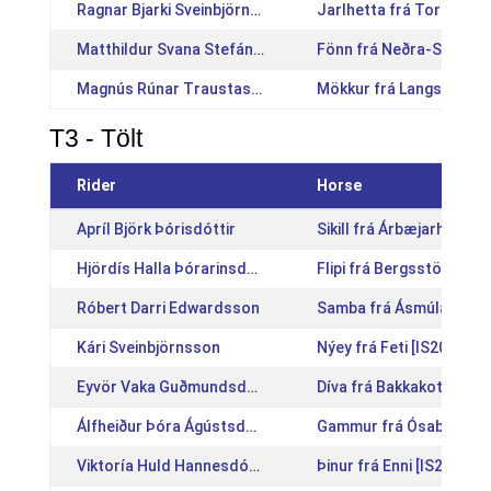
Ragnar Bjarki Sveinbjörnsson
Jarlhetta frá Torfastö
Matthildur Svana Stefánsdóttir
Fönn frá Neðra-Skarði 
Magnús Rúnar Traustason
Mökkur frá Langsstöðu
T3 - Tölt
Rider
Horse
Apríl Björk Þórisdóttir
Sikill frá Árbæjarhjáleig
Hjördís Halla Þórarinsdóttir
Flipi frá Bergsstöðum V
Róbert Darri Edwardsson
Samba frá Ásmúla [IS20
Kári Sveinbjörnsson
Nýey frá Feti [IS200528
Eyvör Vaka Guðmundsdóttir
Díva frá Bakkakoti [IS2
Álfheiður Þóra Ágústsdóttir
Gammur frá Ósabakka 2
Viktoría Huld Hannesdóttir
Þinur frá Enni [IS201215