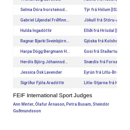
Selma Dóra Þorsteinsdóttir
Týr frá Hólum [IS20121
Gabríel Liljendal Friðfinnsson
Jökull frá Stóru-Ásgeir
Hulda Ingadóttir
Elliði frá Hrísdal [IS200
Ragnar Bjarki Sveinbjörnsson
Gjóska frá Kolsholti 3 
Harpa Dögg Bergmann Heiðarsdóttir
Gosi frá Staðartungu [
Herdís Björg Jóhannsdóttir
Snædís frá Forsæti II [
Jessica Ósk Lavender
Eyrún frá Litlu-Brekku 
Sigríður Fjóla Aradóttir
Litla-Stjarna frá Hvítár
FEIF International Sport Judges
Ann Winter
,
Ólafur Árnason
,
Petra Busam
,
Steindór
Guðmundsson