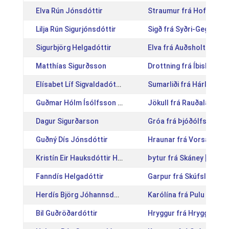
Elva Rún Jónsdóttir
Straumur frá Hofsstöð
Lilja Rún Sigurjónsdóttir
Sigð frá Syðri-Gegnishó
Sigurbjörg Helgadóttir
Elva frá Auðsholtshjále
Matthías Sigurðsson
Drottning frá Íbishóli [
Elísabet Líf Sigvaldadóttir
Sumarliði frá Hárlaugs
Guðmar Hólm Ísólfsson Líndal
Jökull frá Rauðalæk [I
Dagur Sigurðarson
Gróa frá Þjóðólfshaga 1
Guðný Dís Jónsdóttir
Hraunar frá Vorsabæ II 
Kristín Eir Hauksdóttir Holake
Þytur frá Skáney [IS200
Fanndís Helgadóttir
Garpur frá Skúfslæk [I
Herdís Björg Jóhannsdóttir
Karólína frá Pulu [IS20
Bil Guðröðardóttir
Hryggur frá Hryggstekk