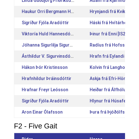
Linda Guðbjörg Friðriksdóttir
Adam frá Kjarnholtum I 
Haukur Orri Bergmann Heiðarsson
Hrynjandi frá Kviku [IS
Sigríður Fjóla Aradóttir
Háski frá Hvítárholti [I
Viktoría Huld Hannesdóttir
Þinur frá Enni [IS201215
Jóhanna Sigurlilja Sigurðardóttir
Radíus frá Hofsstöðum 
Ásthildur V. Sigurvinsdóttir
Hrafn frá Eylandi [IS20
Hákon Þór Kristinsson
Kolvin frá Langholtspar
Hrafnhildur Þráinsdóttir
Askja frá Efri-Hömrum 
Hrafnar Freyr Leósson
Heiðar frá Álfhólum [IS
Sigríður Fjóla Aradóttir
Hlynur frá Húsafelli [IS
Aron Einar Ólafsson
Þura frá Þjóðólfshaga 1
F2 - Five Gait