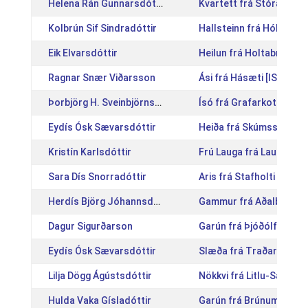
Helena Rán Gunnarsdóttir
Kvartett frá Stóra-Ási 
Kolbrún Sif Sindradóttir
Hallsteinn frá Hólum [I
Eik Elvarsdóttir
Heilun frá Holtabrún [I
Ragnar Snær Viðarsson
Ási frá Hásæti [IS20121
Þorbjörg H. Sveinbjörnsdóttir
Ísó frá Grafarkoti [IS2
Eydís Ósk Sævarsdóttir
Heiða frá Skúmsstöðum
Kristín Karlsdóttir
Frú Lauga frá Laugavöl
Sara Dís Snorradóttir
Aris frá Stafholti [IS20
Herdís Björg Jóhannsdóttir
Gammur frá Aðalbóli [I
Dagur Sigurðarson
Garún frá Þjóðólfshaga 
Eydís Ósk Sævarsdóttir
Slæða frá Traðarholti [
Lilja Dögg Ágústsdóttir
Nökkvi frá Litlu-Sandví
Hulda Vaka Gísladóttir
Garún frá Brúnum [IS20