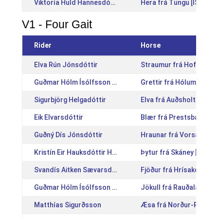
Viktoría Huld Hannesdóttir
Hera frá Tungu [IS2014
V1 - Four Gait
Rider
Horse
Elva Rún Jónsdóttir
Straumur frá Hofsstöð
Guðmar Hólm Ísólfsson Líndal
Grettir frá Hólum [IS20
Sigurbjörg Helgadóttir
Elva frá Auðsholtshjále
Eik Elvarsdóttir
Blær frá Prestsbakka [
Guðný Dís Jónsdóttir
Hraunar frá Vorsabæ II 
Kristín Eir Hauksdóttir Holake
Þytur frá Skáney [IS200
Svandís Aitken Sævarsdóttir
Fjöður frá Hrísakoti [I
Guðmar Hólm Ísólfsson Líndal
Jökull frá Rauðalæk [I
Matthías Sigurðsson
Æsa frá Norður-Reykjum