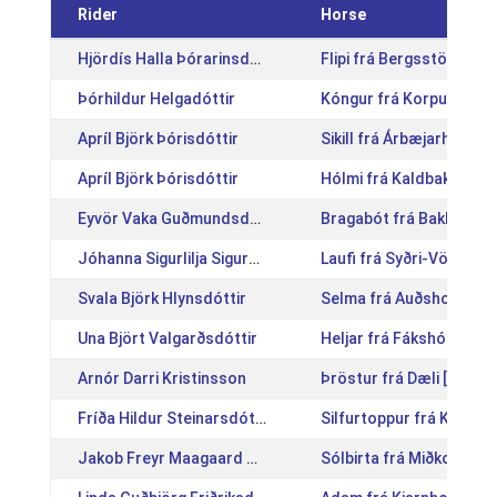
Rider
Horse
Hjördís Halla Þórarinsdóttir
Flipi frá Bergsstöðum V
Þórhildur Helgadóttir
Kóngur frá Korpu [IS20
Apríl Björk Þórisdóttir
Sikill frá Árbæjarhjáleig
Apríl Björk Þórisdóttir
Hólmi frá Kaldbak [IS20
Eyvör Vaka Guðmundsdóttir
Bragabót frá Bakkakoti 
Jóhanna Sigurlilja Sigurðardóttir
Laufi frá Syðri-Völlum 
Svala Björk Hlynsdóttir
Selma frá Auðsholtshjál
Una Björt Valgarðsdóttir
Heljar frá Fákshólum [I
Arnór Darri Kristinsson
Þröstur frá Dæli [IS200
Fríða Hildur Steinarsdóttir
Silfurtoppur frá Kópavo
Jakob Freyr Maagaard Ólafsson
Sólbirta frá Miðkoti [IS