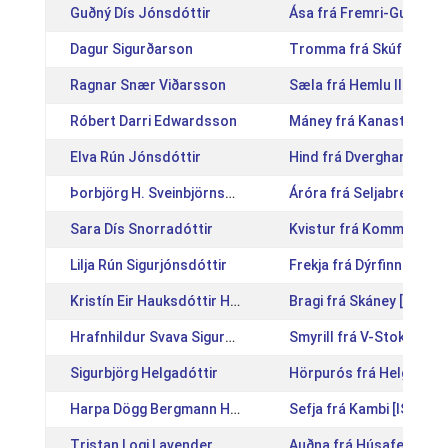
Guðný Dís Jónsdóttir
Ása frá Fremri-Gufudal
Dagur Sigurðarson
Tromma frá Skúfslæk [
Ragnar Snær Viðarsson
Sæla frá Hemlu II [IS20
Róbert Darri Edwardsson
Máney frá Kanastöðum 
Elva Rún Jónsdóttir
Hind frá Dverghamri [IS
Þorbjörg H. Sveinbjörnsdóttir
Áróra frá Seljabrekku [
Sara Dís Snorradóttir
Kvistur frá Kommu [IS2
Lilja Rún Sigurjónsdóttir
Frekja frá Dýrfinnustöð
Kristín Eir Hauksdóttir Holake
Bragi frá Skáney [IS200
Hrafnhildur Svava Sigurðardóttir
Smyrill frá V-Stokkseyr
Sigurbjörg Helgadóttir
Hörpurós frá Helgatúni
Harpa Dögg Bergmann Heiðarsdóttir
Sefja frá Kambi [IS2013
Tristan Logi Lavender
Auðna frá Húsafelli 2 [