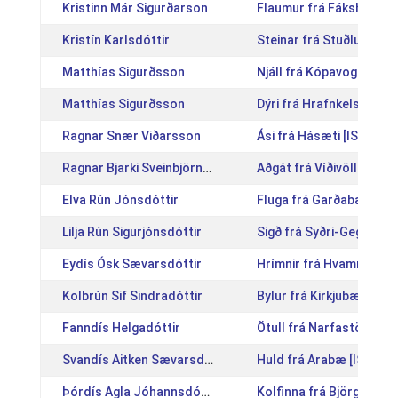
Kristinn Már Sigurðarson
Flaumur frá Fákshólum 
Kristín Karlsdóttir
Steinar frá Stuðlum [IS
Matthías Sigurðsson
Njáll frá Kópavogi [IS2
Matthías Sigurðsson
Dýri frá Hrafnkelsstöðu
Ragnar Snær Viðarsson
Ási frá Hásæti [IS20121
Ragnar Bjarki Sveinbjörnsson
Aðgát frá Víðivöllum fr
Elva Rún Jónsdóttir
Fluga frá Garðabæ [IS2
Lilja Rún Sigurjónsdóttir
Sigð frá Syðri-Gegnishó
Eydís Ósk Sævarsdóttir
Hrímnir frá Hvammi 2 [I
Kolbrún Sif Sindradóttir
Bylur frá Kirkjubæ [IS2
Fanndís Helgadóttir
Ötull frá Narfastöðum 
Svandís Aitken Sævarsdóttir
Huld frá Arabæ [IS2009
Þórdís Agla Jóhannsdóttir
Kolfinna frá Björgum [I