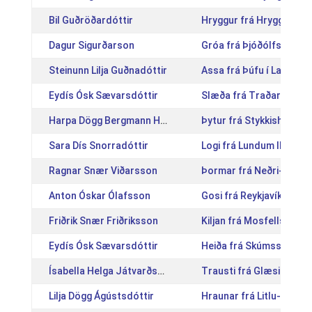
Bil Guðröðardóttir
Hryggur frá Hryggstekk
Dagur Sigurðarson
Gróa frá Þjóðólfshaga 1
Steinunn Lilja Guðnadóttir
Assa frá Þúfu í Landeyj
Eydís Ósk Sævarsdóttir
Slæða frá Traðarholti [
Harpa Dögg Bergmann Heiðarsdóttir
Þytur frá Stykkishólmi 
Sara Dís Snorradóttir
Logi frá Lundum II [IS2
Ragnar Snær Viðarsson
Þormar frá Neðri-Hrepp
Anton Óskar Ólafsson
Gosi frá Reykjavík [IS2
Friðrik Snær Friðriksson
Kiljan frá Mosfellsbæ [
Eydís Ósk Sævarsdóttir
Heiða frá Skúmsstöðum
Ísabella Helga Játvarðsdóttir
Trausti frá Glæsibæ [I
Lilja Dögg Ágústsdóttir
Hraunar frá Litlu-Sandv