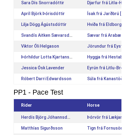
Sara Dís Snorradóttir
Djarfur frá Litla-Hofi [
Apríl Björk Þórisdóttir
Ísak frá Jarðbrú [IS201
Lilja Dögg Ágústsdóttir
Hviða frá Eldborg [IS20
Svandís Aitken Sævarsdóttir
Sævar frá Arabæ [IS201
Viktor Óli Helgason
Jörundur frá Eystra-Fró
Þórhildur Lotta Kjartansdóttir
Hyggja frá Hestabergi [
Jessica Ósk Lavender
Eyrún frá Litlu-Brekku 
Róbert Darri Edwardsson
Súla frá Kanastöðum [I
PP1 - Pace Test
Rider
Horse
Herdís Björg Jóhannsdóttir
Þórvör frá Lækjarbotnu
Matthías Sigurðsson
Tign frá Fornusöndum [