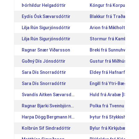
Þórhildur Helgadóttir
Kóngur frá Korpu [IS20
Eydís Ósk Sævarsdóttir
Blakkur frá Traðarholti
Lilja Rún Sigurjónsdóttir
Arion frá Miklholti [IS2
Lilja Rún Sigurjónsdóttir
Stormur frá Kambi [IS2
Ragnar Snær Viðarsson
Breki frá Sunnuhvoli [I
Guðný Dís Jónsdóttir
Gustur frá Miðhúsum [I
Sara Dís Snorradóttir
Eldey frá Hafnarfirði [I
Sara Dís Snorradóttir
Engill frá Ytri-Bægisá I
Svandís Aitken Sævarsdóttir
Huld frá Arabæ [IS2009
Ragnar Bjarki Sveinbjörnsson
Polka frá Tvennu [IS20
Harpa Dögg Bergmann Heiðarsdóttir
Þytur frá Stykkishólmi 
Kolbrún Sif Sindradóttir
Bylur frá Kirkjubæ [IS2