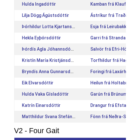
Hulda Ingadóttir
Kamban frá Klauf [IS20
Lilja Dögg Ágústsdóttir
Ástríkur frá Traðarland
Þórhildur Lotta Kjartansdóttir
Esja frá Leirubakka [IS
Hekla Eyþórsdóttir
Garri frá Strandarhjále
Þórdís Agla Jóhannsdóttir
Salvör frá Efri-Hömrum
Kristín María Kristjánsdóttir
Torfhildur frá Haga [IS
Bryndís Anna Gunnarsdóttir
Foringi frá Laxárholti 2
Eik Elvarsdóttir
Heilun frá Holtabrún [I
Hulda Vaka Gísladóttir
Garún frá Brúnum [IS20
Katrín Einarsdóttir
Drangur frá Efsta-Dal II
Matthildur Svana Stefánsdóttir
Fönn frá Neðra-Skarði 
V2 - Four Gait