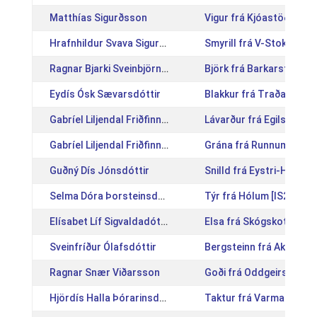
Matthías Sigurðsson
Vigur frá Kjóastöðum 3 
Hrafnhildur Svava Sigurðardóttir
Smyrill frá V-Stokkseyr
Ragnar Bjarki Sveinbjörnsson
Björk frá Barkarstöðum
Eydís Ósk Sævarsdóttir
Blakkur frá Traðarholti
Gabríel Liljendal Friðfinnsson
Lávarður frá Egilsá [IS
Gabríel Liljendal Friðfinnsson
Grána frá Runnum [IS20
Guðný Dís Jónsdóttir
Snilld frá Eystri-Hól [I
Selma Dóra Þorsteinsdóttir
Týr frá Hólum [IS20121
Elísabet Líf Sigvaldadóttir
Elsa frá Skógskoti [IS2
Sveinfríður Ólafsdóttir
Bergsteinn frá Akureyri
Ragnar Snær Viðarsson
Goði frá Oddgeirshólum
Hjördís Halla Þórarinsdóttir
Taktur frá Varmalæk [I