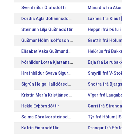
Sveinfríður Ólafsdóttir
Mánadís frá Akureyri [I
Þórdís Agla Jóhannsdóttir
Laxnes frá Klauf [IS201
Steinunn Lilja Guðnadóttir
Heppni frá Þúfu í Lande
Guðmar Hólm Ísólfsson Líndal
Grettir frá Hólum [IS20
Elísabet Vaka Guðmundsdóttir
Heiðrún frá Bakkakoti [
Þórhildur Lotta Kjartansdóttir
Esja frá Leirubakka [IS
Hrafnhildur Svava Sigurðardóttir
Smyrill frá V-Stokkseyr
Sigrún Helga Halldórsdóttir
Snotra frá Bjargshóli [
Kristín María Kristjánsdóttir
Vígar frá Laugabóli [IS
Hekla Eyþórsdóttir
Garri frá Strandarhjále
Selma Dóra Þorsteinsdóttir
Týr frá Hólum [IS20121
Katrín Einarsdóttir
Drangur frá Efsta-Dal II