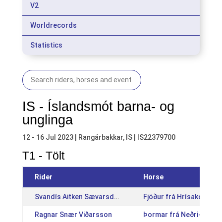
V2
Worldrecords
Statistics
IS - Íslandsmót barna- og
unglinga
12 - 16 Jul 2023 | Rangárbakkar, IS | IS22379700
T1 - Tölt
Rider
Horse
Svandís Aitken Sævarsdóttir
Fjöður frá Hrísakoti [I
Ragnar Snær Viðarsson
Þormar frá Neðri-Hrepp