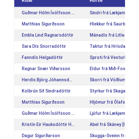
Rider
Horse
Guðmar Hólm Ísólfsson Líndal
Sindri frá Lækjamóti II 
Matthías Sigurðsson
Hlekkur frá Saurbæ [IS
Embla Lind Ragnarsdóttir
Mánadís frá Litla-Dal [
Sara Dís Snorradóttir
Taktur frá Hrísdal [IS2
Fanndís Helgadóttir
Sproti frá Vesturkoti [
Ragnar Snær Viðarsson
Eldur frá Mið-Fossum [
Herdís Björg Jóhannsdóttir
Skorri frá Vöðlum [IS20
Kolbrún Sif Sindradóttir
Styrkur frá Skagaströn
Matthías Sigurðsson
Hljómur frá Ólafsbergi 
Guðmar Hólm Ísólfsson Líndal
Ljúfur frá Lækjamóti II 
Kristín Eir Hauksdóttir Holake
Abel frá Skáney [IS2017
Dagur Sigurðarson
Skugga-Sveinn frá Þjóð