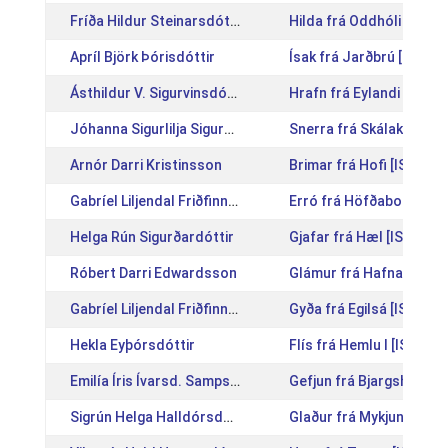
Fríða Hildur Steinarsdóttir
Hilda frá Oddhóli [IS20
Apríl Björk Þórisdóttir
Ísak frá Jarðbrú [IS201
Ásthildur V. Sigurvinsdóttir
Hrafn frá Eylandi [IS20
Jóhanna Sigurlilja Sigurðardóttir
Snerra frá Skálakoti [I
Arnór Darri Kristinsson
Brimar frá Hofi [IS2009
Gabríel Liljendal Friðfinnsson
Erró frá Höfðaborg [IS
Helga Rún Sigurðardóttir
Gjafar frá Hæl [IS19991
Róbert Darri Edwardsson
Glámur frá Hafnarfirði 
Gabríel Liljendal Friðfinnsson
Gyða frá Egilsá [IS2015
Hekla Eyþórsdóttir
Flís frá Hemlu I [IS2008
Emilía Íris Ívarsd. Sampsted
Gefjun frá Bjargshóli [
Sigrún Helga Halldórsdóttir
Glaður frá Mykjunesi 2 