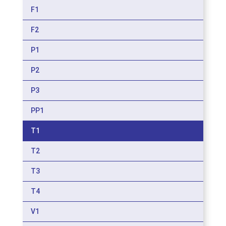
F1
F2
P1
P2
P3
PP1
T1
T2
T3
T4
V1