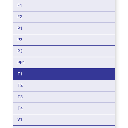
F1
F2
P1
P2
P3
PP1
T1
T2
T3
T4
V1