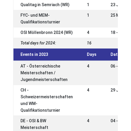
Qualitag in Semriach (WR)
1
23 Jun 20
FYC- und MEM-
1
25 May 20
Qualifikationsturnier
OSI Möllenbronn 2024 (WR)
4
18 - 21 Ap
Total days for 2024:
16
Events in 2023
Days
Date
AT - Österreichische
4
06 - 09 Ju
Meisterschaften /
Jugendmeisterschaften
CH -
4
29 Jun - 0
Schweizermeisterschaften
und WM-
Qualifikationsturnier
DE - OSI & BW
4
04 - 07 Ma
Meisterschaft