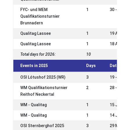
FYC- und MEM
1
30 - 31 Ma
Qualifikationsturnier
Brunnadern
Qualitag Lassee
1
19 Apr 202
Qualitag Lassee
1
18 Apr 202
Total days for 2026:
10
Events in 2025
Days
Date
OSI Lótushof 2025 (WR)
3
19 - 21 Se
WM Qualifikationsturnier
2
28 - 29 Ju
Reithof Neckertal
WM - Qualitag
1
15 Jun 20
WM - Qualitag
1
14 Jun 20
OSI Sternberghof 2025
3
29 May - 0