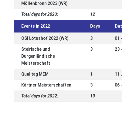
Möllenbronn 2023 (WR)
Total days for 2023:
12
Events in 2022
Days
Date
OSI Lótushof 2022 (WR)
3
01 - 03 Oc
Steirische und
3
23 - 25 Se
Burgenländische
Meisterschaft
Qualitag MEM
1
11 Jun 20
Kärtner Meisterschaften
3
06 - 08 Ma
Total days for 2022:
10