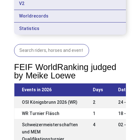
V2
Worldrecords
Statistics
FEIF WorldRanking judged
by Meike Loewe
Events in 2026
Days
Date
OSI Königsbrunn 2026 (WR)
2
24 - 26 Ju
WR Turnier Fläsch
1
18 - 19 Ju
Schweizermeisterschaften
4
02 - 05 Ju
und MEM
Qualifikationsturnier