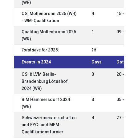
(WR)
OSI Möllenbronn 2025 (WR)
4
15 - 18 Ma
- WM-Qualifikation
Qualitag Möllenbronn 2025
1
09 - 11 Ma
(WR)
Total days for 2025:
15
Events in 2024
Days
Date
OSI & LVM Berlin-
3
20 - 22 Se
Brandenburg Lótushof
2024 (WR)
BIM Hammersdorf 2024
3
05 - 08 Se
(WR)
Schweizermeisterschaften
4
27 - 30 Ju
und FYC- und MEM-
Qualifikationsturnier