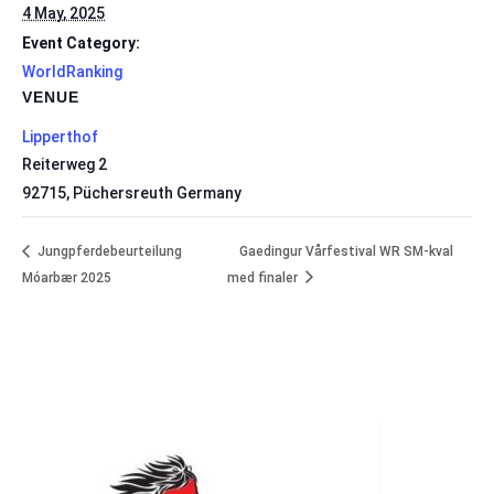
4 May, 2025
Event Category:
WorldRanking
VENUE
Lipperthof
Reiterweg 2
92715
,
Püchersreuth
Germany
Jungpferdebeurteilung
Gaedingur Vårfestival WR SM-kval
Móarbær 2025
med finaler