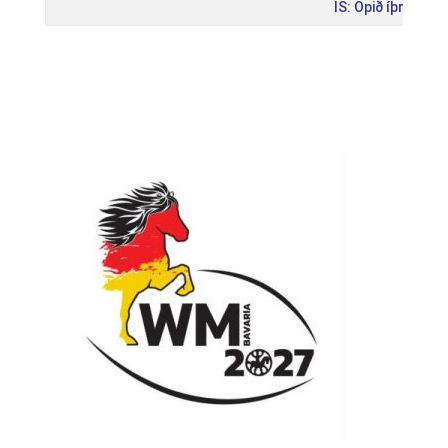
IS: Opið íþróttam