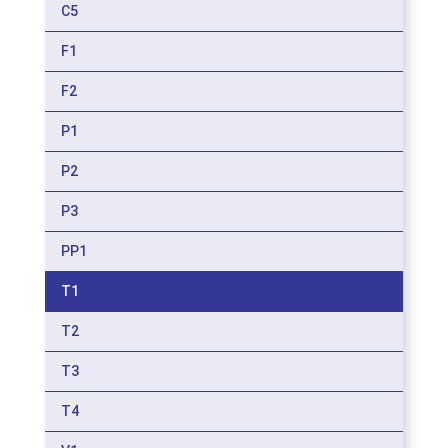
C5
F1
F2
P1
P2
P3
PP1
T1
T2
T3
T4