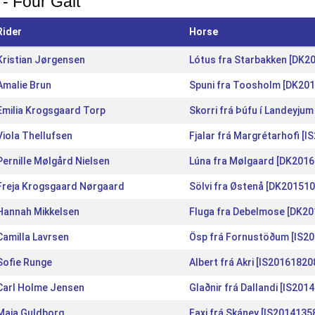
 - Four Gait
Rider
Horse
Kristian Jørgensen
Lótus fra Starbakken [DK2
Amalie Brun
Spuni fra Toosholm [DK20
Emilia Krogsgaard Torp
Skorri frá Þúfu í Landeyju
Viola Thellufsen
Fjalar frá Margrétarhofi [
Pernille Mølgård Nielsen
Lúna fra Mølgaard [DK201
Freja Krogsgaard Nørgaard
Sölvi fra Østenå [DK20151
Hannah Mikkelsen
Fluga fra Debelmose [DK2
Camilla Lavrsen
Ösp frá Fornustöðum [IS2
Sofie Runge
Albert frá Akri [IS20161820
Carl Holme Jensen
Glaðnir frá Dallandi [IS201
Maja Guldborg
Faxi frá Skáney [IS2014135