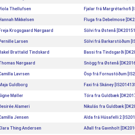
Viola Thellufsen
Fjalar frá Margrétarhofi 
Hannah Mikkelsen
Fluga fra Debelmose [DK
Freja Krogsgaard Nørgaard
Sölvi fra Østenå [DK2015
Pernille Larsen
Sölvi frá Barkarstöðum [
Rakel Brattalid Tindskard
Bassi fra Tindsgarði [DK
Thomas Nørgaard
Snögg fra Østenå [DK201
Camilla Lavrsen
Ösp frá Fornustöðum [IS
Maja Guldborg
Faxi frá Skáney [IS201413
Signe Møller
Tóra fra Guldbæk [DK201
Desirée Alameri
Nikulás fra Guldbæk [DK
Camilla Jensen
Alda frá Húsafelli 2 [IS2
Clara Thing Andersen
Aðall fra Gavnholt [DK20