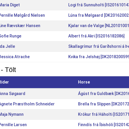
Maria Diget
Logi frá Sunnuholti [IS20161014
Pernille Mølgård Nielsen
Lúna fra Mølgaard [DK20162002
Line Rævskær Hansen
Kjalar van de Valge [NL2010100
Sofie Runge
Albert frá Akri [IS2016182086]
Ida Jelle
Skallagrímur frá Garðshorni á 
Jessica Atrache
Kvika fra Jelshøj [DK201820059
- Tölt
Rider
Horse
Anna Søgaard
Ágúst fra Guldbæk [DK201
Agnete Præstholm Schneider
Brella fra Slippen [DK2017
Maja Nymann
Krókur frá Háholti [IS2017
Pernille Larsen
Finndís frá Íbishóli [IS201