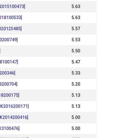
K2015100473]
5.63
2018100533]
5.63
2020125485]
5.57
13200749]
5.53
]
5.50
8100147]
5.47
4200346]
5.33
18200704]
5.20
18200175]
5.13
DK2016200171]
5.13
DK2014200416]
5.00
013100476]
5.00