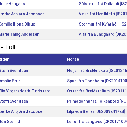
Julie Hangaas
Sólsteinn frá Dallandi [I
Lærke Arbjørn Jacobsen
Viska frá Hestkletti [IS2
Camille Illona Blirup
Stormur frá Kvíarhóli [IS
Marie Thing Andersen
Alfa fra Bundgaard [DK2
- Tölt
Rider
Horse
Steffi Svendsen
Heljar frá Brekknakoti [IS20121
Amalie Brun
Spuni fra Toosholm [DK2014100
Elin Virgarsdottir Tindskard
Óskar frá Breiðstöðum [IS2011
Steffi Svendsen
Prímadonna fra Folkenborg [N
Lærke Arbjørn Jacobsen
Lilja von Berlar [DE2009241728]
Jón Stenild
Leifur fra Langtved [DK2017100