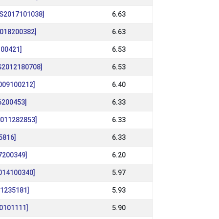
[IS2017101038]
6.63
2018200382]
6.63
100421]
6.53
IS2012180708]
6.53
2009100212]
6.40
6200453]
6.33
2011282853]
6.33
5816]
6.33
7200349]
6.20
2014100340]
5.97
011235181]
5.93
10101111]
5.90