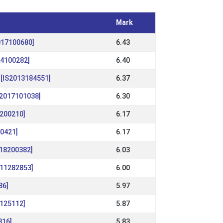
Mark
017100680]
6.43
14100282]
6.40
m [IS2013184551]
6.37
IS2017101038]
6.30
6200210]
6.17
00421]
6.17
018200382]
6.03
011282853]
6.00
86]
5.97
4125112]
5.87
816]
5.83