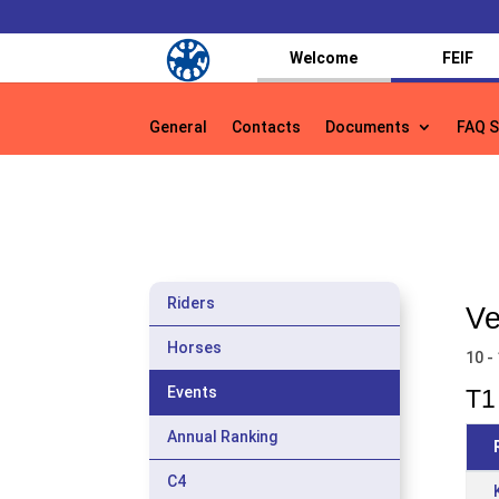
Welcome
FEIF
General
Contacts
Documents
FAQ S
Riders
Ve
Horses
10 -
Events
T1 
Annual Ranking
C4