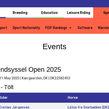
Breeding
Education
Leisure Riding
Spo
port
Sport Nationality
FEIF Rankings
Software
Warnin
Events
ndsyssel Open 2025
 11 May 2025 | Kærgaarden, DK | DK22582453
- Tölt
Rider
Horse
Kristian Jørgensen
Lótus fra Starbakken [D