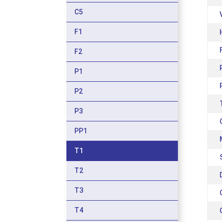
C5
F1
F2
P1
P2
P3
PP1
T1
T2
T3
T4