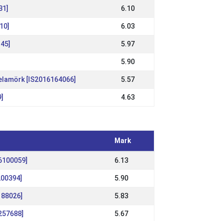
31]
6.10
10]
6.03
145]
5.97
5.90
Þelamörk [IS2016164066]
5.57
9]
4.63
Mark
6100059]
6.13
200394]
5.90
188026]
5.83
4257688]
5.67