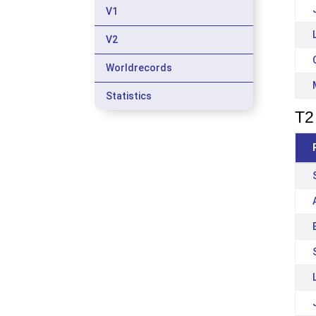
V1
V2
Worldrecords
Statistics
T2 