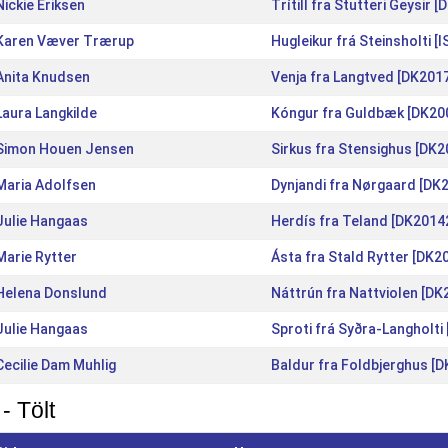
Nickie Eriksen
Trítill fra Stutteri Geysir
Karen Væver Trærup
Hugleikur frá Steinsholti 
Anita Knudsen
Venja fra Langtved [DK201
Laura Langkilde
Kóngur fra Guldbæk [DK20
Simon Houen Jensen
Sirkus fra Stensighus [DK
Maria Adolfsen
Dynjandi fra Nørgaard [DK
Julie Hangaas
Herdís fra Teland [DK2014
Marie Rytter
Ásta fra Stald Rytter [DK
Helena Donslund
Náttrún fra Nattviolen [D
Julie Hangaas
Sproti frá Syðra-Langholti
Cecilie Dam Muhlig
Baldur fra Foldbjerghus [
- Tölt