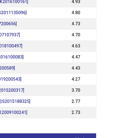
 [DK2016100161]
4.93
[IS2011135096]
4.80
7200656]
4.73
07107937]
4.70
2018100497]
4.63
2016100083]
4.47
200589]
4.43
2019200543]
4.27
K2015200317]
3.70
 [IS2015188325]
2.77
DK2009100241]
2.73