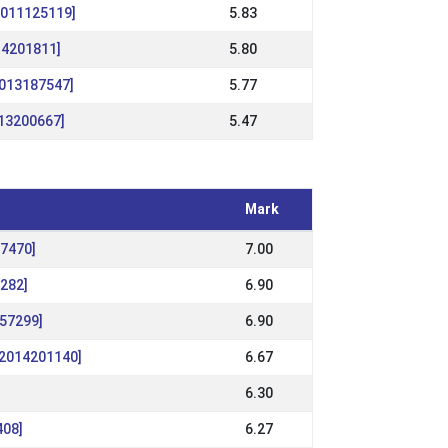
S2011125119]
5.83
014201811]
5.80
2013187547]
5.77
013200667]
5.47
Mark
67470]
7.00
282]
6.90
157299]
6.90
O2014201140]
6.67
6.30
408]
6.27