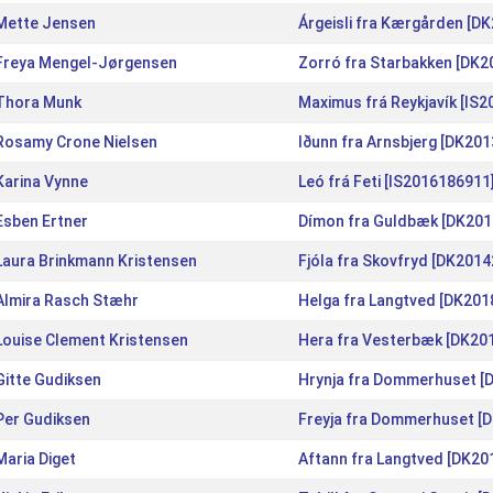
Mette Jensen
Árgeisli fra Kærgården [D
Freya Mengel-Jørgensen
Zorró fra Starbakken [DK
Thora Munk
Maximus frá Reykjavík [IS
Rosamy Crone Nielsen
Iðunn fra Arnsbjerg [DK20
Karina Vynne
Leó frá Feti [IS2016186911
Esben Ertner
Dímon fra Guldbæk [DK201
Laura Brinkmann Kristensen
Fjóla fra Skovfryd [DK201
Almira Rasch Stæhr
Helga fra Langtved [DK20
Louise Clement Kristensen
Hera fra Vesterbæk [DK20
Gitte Gudiksen
Hrynja fra Dommerhuset [
Per Gudiksen
Freyja fra Dommerhuset [
Maria Diget
Aftann fra Langtved [DK2