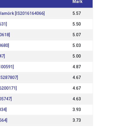
Mark
elamörk [IS2016164066]
5.57
631]
5.50
0618]
5.07
0680]
5.03
47]
5.00
100591]
4.87
15287807]
4.67
6200171]
4.67
05747]
4.63
034]
3.93
564]
3.73