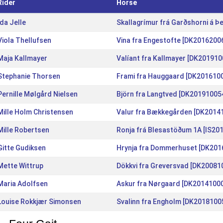
Rider
Horse
Ida Jelle
Skallagrímur frá Garðshorni á Þ
Viola Thellufsen
Vina fra Engestofte [DK2016200
Maja Kallmayer
Valíant fra Kallmayer [DK201910
Stephanie Thorsen
Frami fra Hauggaard [DK201610
Pernille Mølgård Nielsen
Björn fra Langtved [DK20191005
Mille Holm Christensen
Valur fra Bækkegården [DK2014
Mille Robertsen
Ronja frá Blesastöðum 1A [IS20
Gitte Gudiksen
Hrynja fra Dommerhuset [DK201
Mette Wittrup
Dökkvi fra Greversvad [DK20081
Maria Adolfsen
Askur fra Nørgaard [DK2014100
Louise Rokkjær Simonsen
Svalinn fra Engholm [DK2018100