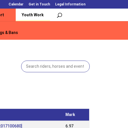
Calendar
Get in Touch
Legal Information
rt
Youth Work
gs & Bans
Mark
K2017100680]
6.97