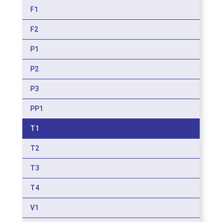
F1
F2
P1
P2
P3
PP1
T1
T2
T3
T4
V1