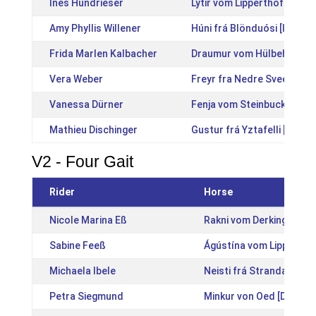
Ines Hundrieser
Lýtir vom Lipperthof [DE2
Amy Phyllis Willener
Húni frá Blönduósi [IS201
Frida Marlen Kalbacher
Draumur vom Hülbehof [D
Vera Weber
Freyr fra Nedre Sveen [N
Vanessa Dürner
Fenja vom Steinbuckel [DE
Mathieu Dischinger
Gustur frá Yztafelli [IS20
V2 - Four Gait
Rider
Horse
Nicole Marina Eß
Rakni vom Derkingshof 
Sabine Feeß
Ágústína vom Lippertho
Michaela Ibele
Neisti frá Strandarhjále
Petra Siegmund
Minkur von Oed [DE2011