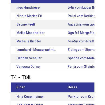
Ines Hundrieser
Lýtir vom Lipperthof [D
Nicole Marina Eß
Rakni vom Derkingshof 
Sabine Feeß
Ágústína vom Lippertho
Meike Massholder
Ögn frá Margrétarhofi 
Michelle Richter
Þráður vom Pfaffenbuck
Leonhardt Messerschmidt
Elding vom Simmeshof 
Hannah Scheller
Spenna vom Mönchhof 2
Vanessa Dürner
Fenja vom Steinbuckel 
T4 - Tölt
Rider
Horse
Nina Kesenheimer
Punktur vom Kronshof 