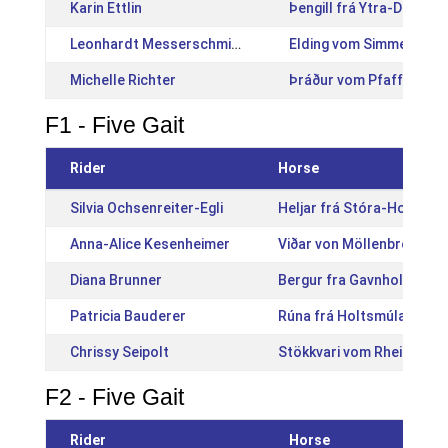
Karin Ettlin
Þengill frá Ytra-Dalsger
Leonhardt Messerschmidt
Elding vom Simmeshof 
Michelle Richter
Þráður vom Pfaffenbuck
F1 - Five Gait
Rider
Horse
Silvia Ochsenreiter-Egli
Heljar frá Stóra-Hofi [IS
Anna-Alice Kesenheimer
Viðar von Möllenbronn [
Diana Brunner
Bergur fra Gavnholt [DK2
Patricia Bauderer
Rúna frá Holtsmúla 1 [IS
Chrissy Seipolt
Stökkvari vom Rheinblick
F2 - Five Gait
Rider
Horse