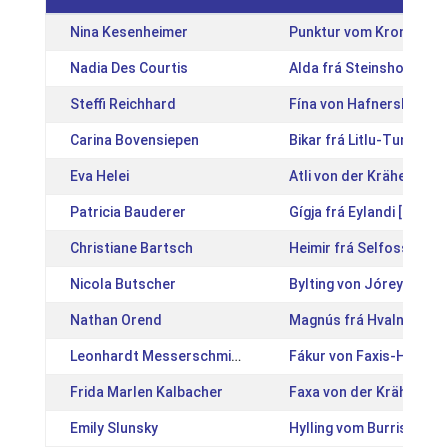
Nina Kesenheimer
Punktur vom Kronshof 
Nadia Des Courtis
Alda frá Steinsholti 1 [
Steffi Reichhard
Fína von Hafnersholt [
Carina Bovensiepen
Bikar frá Litlu-Tungu 2 
Eva Helei
Atli von der Krähenwei
Patricia Bauderer
Gígja frá Eylandi [IS201
Christiane Bartsch
Heimir frá Selfossi [IS
Nicola Butscher
Bylting von Jóreykur [
Nathan Orend
Magnús frá Hvalnesi [I
Leonhardt Messerschmidt
Fákur von Faxis-Hole [
Frida Marlen Kalbacher
Faxa von der Krähenwei
Emily Slunsky
Hylling vom Burrishof [