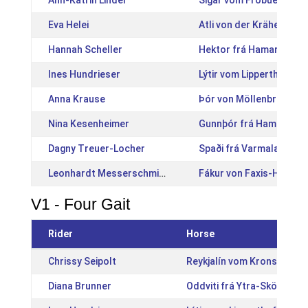
Ann-Katrin Linder
Sigar vom Frobüel [CH2
Eva Helei
Atli von der Krähenwei
Hannah Scheller
Hektor frá Hamarsey [I
Ines Hundrieser
Lýtir vom Lipperthof [D
Anna Krause
Þór von Möllenbronn [D
Nina Kesenheimer
Gunnþór frá Hamrahóli 
Dagny Treuer-Locher
Spaði frá Varmalandi [I
Leonhardt Messerschmidt
Fákur von Faxis-Hole [
V1 - Four Gait
Rider
Horse
Chrissy Seipolt
Reykjalín vom Kronshof [
Diana Brunner
Oddviti frá Ytra-Skörðugil