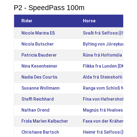
P2 - SpeedPass 100m
Rider
Horse
Nicole Marina Eß
Svaði frá Selfossi [IS2017
Nicola Butscher
Bylting von Jóreykur [DE2
Patricia Bauderer
Rúna frá Holtsmúla 1 [IS2
Nina Kesenheimer
Flikka fra Lunden [DK2016
Nadia Des Courtis
Alda frá Steinsholti 1 [IS
Susanne Wollmann
Ranga vom Schloß Neubro
Steffi Reichhard
Fína von Hafnersholt [DE2
Nathan Orend
Magnús frá Hvalnesi [IS20
Frida Marlen Kalbacher
Faxa von der Krähenweide
Christiane Bartsch
Heimir frá Selfossi [IS201