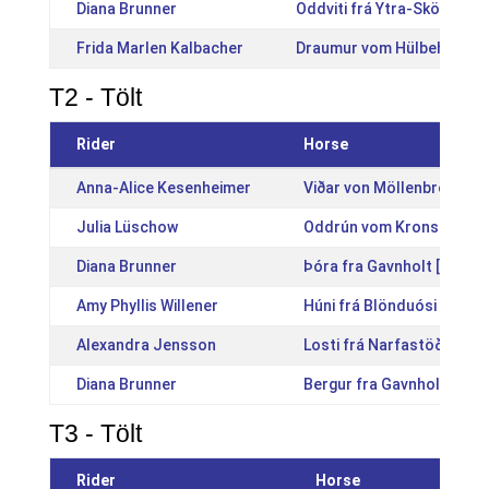
Diana Brunner
Oddviti frá Ytra-Skörðugil
Frida Marlen Kalbacher
Draumur vom Hülbehof [D
T2 - Tölt
Rider
Horse
Anna-Alice Kesenheimer
Viðar von Möllenbronn [
Julia Lüschow
Oddrún vom Kronshof [D
Diana Brunner
Þóra fra Gavnholt [DK20
Amy Phyllis Willener
Húni frá Blönduósi [IS20
Alexandra Jensson
Losti frá Narfastöðum [I
Diana Brunner
Bergur fra Gavnholt [DK2
T3 - Tölt
Rider
Horse